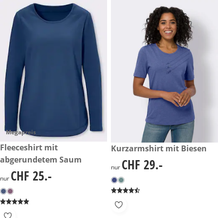
Megapreis
CHF 25.-
Fleeceshirt mit
CHF 29.-
Kurzarmshirt mit Biesen
abgerundetem Saum
CHF 29.-
CHF 29.-
nur
CHF 25.-
CHF 25.-
nur