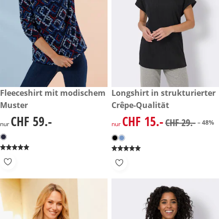
CHF 59.-
Fleeceshirt mit modischem
reduzierter Preis CHF 15.-, vo
Longshirt in strukturierter
-48%
Muster
Crêpe-Qualität
CHF 59.-
CHF 15.-
CHF 59.-
reduzierter Preis CHF 15.-, vo
CHF 29.-
– 48%
nur
nur