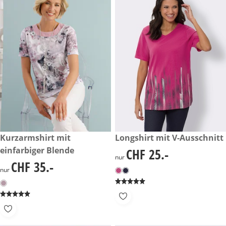
CHF 35.-
Kurzarmshirt mit
CHF 25.-
Longshirt mit V-Ausschnitt
einfarbiger Blende
CHF 25.-
CHF 25.-
nur
CHF 35.-
CHF 35.-
nur