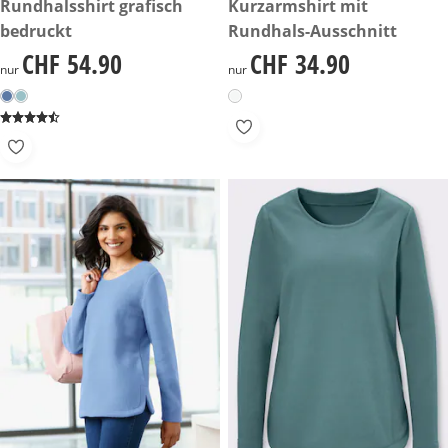
CHF 54.90
Rundhalsshirt grafisch
CHF 34.90
Kurzarmshirt mit
bedruckt
Rundhals-Ausschnitt
CHF 54.90
CHF 34.90
CHF 54.90
CHF 34.90
nur
nur