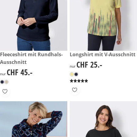
CHF 45.-
Fleeceshirt mit Rundhals-
CHF 25.-
Longshirt mit V-Ausschnitt
Ausschnitt
CHF 25.-
CHF 25.-
nur
CHF 45.-
CHF 45.-
nur