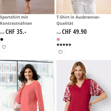
CHF 35.-
Sportshirt mit
CHF 49.90
T-Shirt in Ausbrenner-
Kontrastnähten
Qualität
CHF 35.-
CHF 49.90
CHF 35.-
CHF 49.90
nur
nur