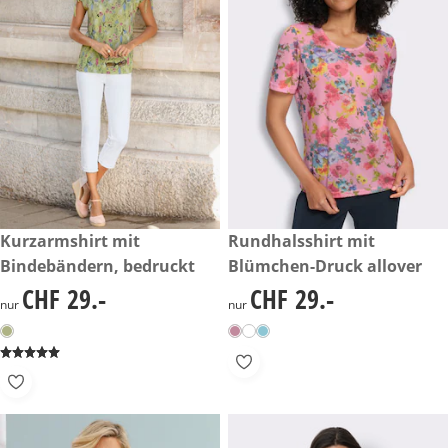
CHF 29.-
Kurzarmshirt mit
CHF 29.-
Rundhalsshirt mit
Bindebändern, bedruckt
Blümchen-Druck allover
CHF 29.-
CHF 29.-
CHF 29.-
CHF 29.-
nur
nur