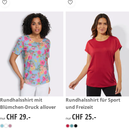
CHF 29.-
Rundhalsshirt mit
CHF 25.-
Rundhalsshirt für Sport
Blümchen-Druck allover
und Freizeit
CHF 29.-
CHF 25.-
CHF 29.-
CHF 25.-
nur
nur