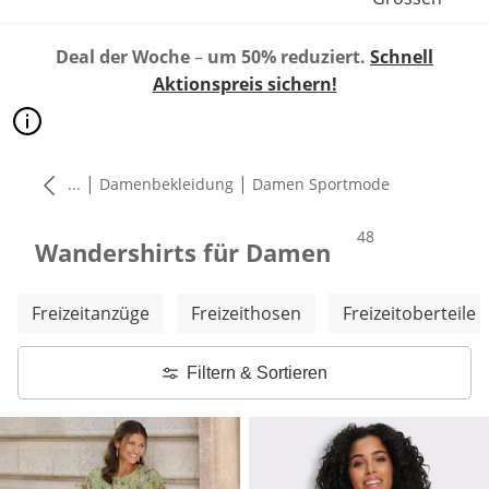
Deal der Woche
–
um 50% reduziert.
Schnell
Aktionspreis sichern!
|
|
...
Damenbekleidung
Damen Sportmode
Produkte
48
Wandershirts für Damen
Weitere Kategorien überspringen
Freizeitanzüge
Freizeithosen
Freizeitoberteile
Filtern & Sortieren