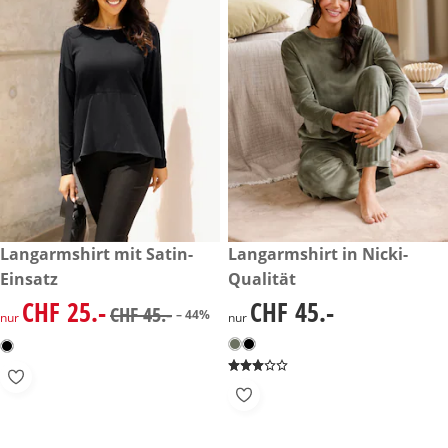
reduzierter Preis CHF 25.-, vorheriger Preis: CHF 45.-
Langarmshirt mit Satin-
CHF 45.-
Langarmshirt in Nicki-
-44%
Einsatz
Qualität
CHF 25.-
CHF 45.-
reduzierter Preis CHF 25.-, vorheriger Preis: CHF 45.-
CHF 45.-
CHF 45.-
– 44%
nur
nur