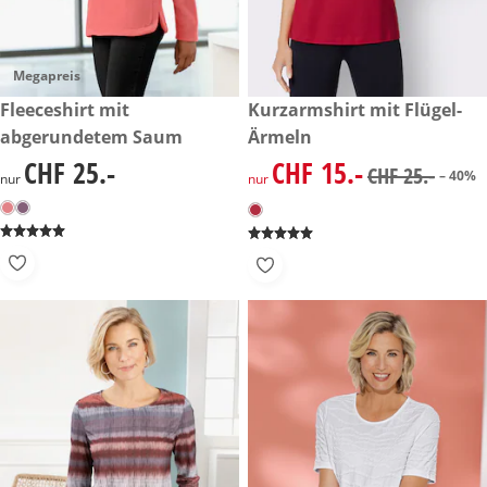
Megapreis
CHF 25.-
Fleeceshirt mit
reduzierter Preis CHF 15.-, vo
Kurzarmshirt mit Flügel-
-40%
abgerundetem Saum
Ärmeln
CHF 25.-
CHF 15.-
CHF 25.-
reduzierter Preis CHF 15.-, vo
CHF 25.-
– 40%
nur
nur