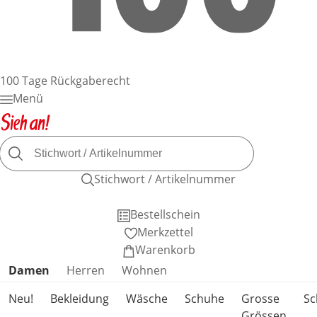
100 Tage Rückgaberecht
Menü
Stichwort / Artikelnummer
Bestellschein
Merkzettel
Warenkorb
Produktkategorien überspringen
Damen
Herren
Wohnen
Neu!
Bekleidung
Wäsche
Schuhe
Grosse
S
Grössen