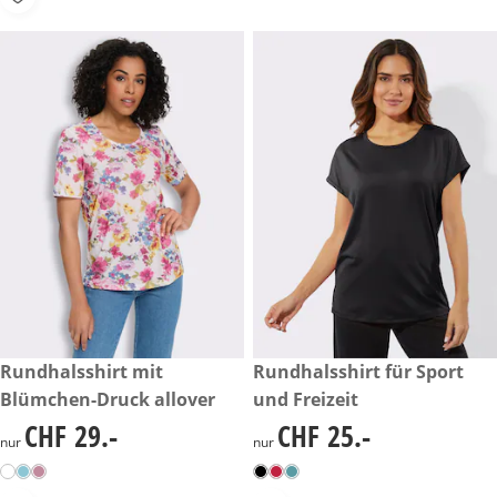
CHF 29.-
Rundhalsshirt mit
CHF 25.-
Rundhalsshirt für Sport
Blümchen-Druck allover
und Freizeit
CHF 29.-
CHF 25.-
CHF 29.-
CHF 25.-
nur
nur