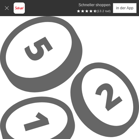
Schneller shoppen
in der App
(13.2 tsd)
Zum Hauptinhalt springen