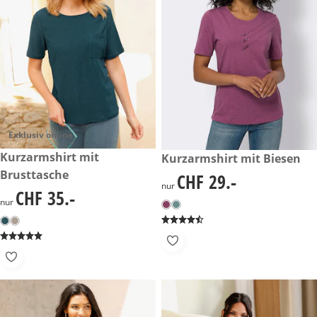
Exklusiv online
CHF 35.-
Kurzarmshirt mit
CHF 29.-
Kurzarmshirt mit Biesen
Brusttasche
CHF 29.-
CHF 29.-
nur
CHF 35.-
CHF 35.-
nur