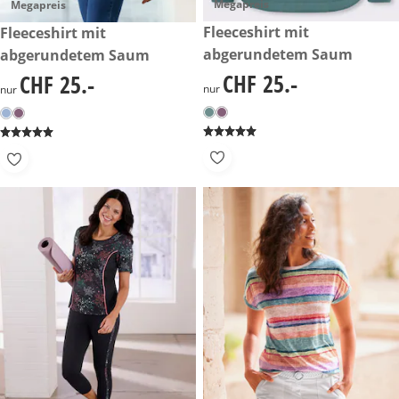
Megapreis
Megapreis
CHF 25.-
Fleeceshirt mit
CHF 25.-
Fleeceshirt mit
abgerundetem Saum
abgerundetem Saum
CHF 25.-
CHF 25.-
CHF 25.-
CHF 25.-
nur
nur