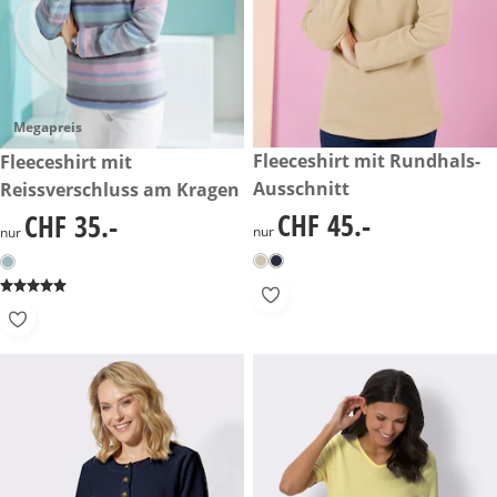
Megapreis
CHF 45.-
Fleeceshirt mit Rundhals-
CHF 35.-
Fleeceshirt mit
Ausschnitt
Reissverschluss am Kragen
CHF 45.-
CHF 35.-
CHF 45.-
CHF 35.-
nur
nur