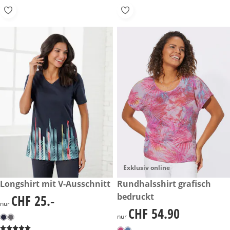
Exklusiv online
CHF 25.-
Longshirt mit V-Ausschnitt
CHF 54.90
Rundhalsshirt grafisch
bedruckt
CHF 25.-
CHF 25.-
nur
CHF 54.90
CHF 54.90
nur