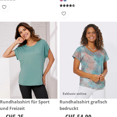
Exklusiv online
CHF 25.-
Rundhalsshirt für Sport
CHF 54.90
Rundhalsshirt grafisch
und Freizeit
bedruckt
CHF 25.-
CHF 54.90