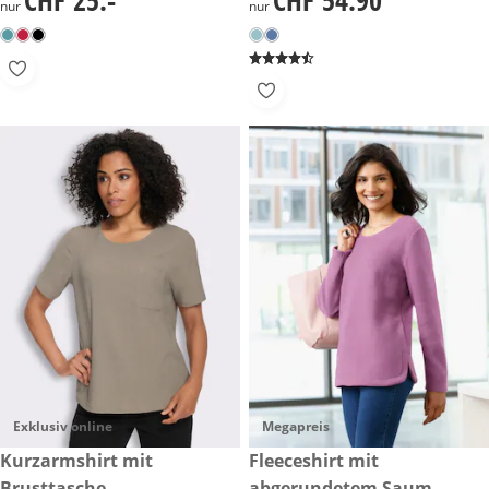
CHF 25.-
CHF 54.90
nur
nur
Exklusiv online
Megapreis
CHF 35.-
Kurzarmshirt mit
CHF 25.-
Fleeceshirt mit
Brusttasche
abgerundetem Saum