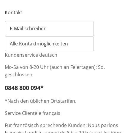
Kontakt
E-Mail schreiben
Öffnet E-Mail-Client
Alle Kontaktmöglichkeiten
Kundenservice deutsch
Mo-Sa von 8-20 Uhr (auch an Feiertagen); So.
geschlossen
Telefonnummer:
0848 800 094
*
Öffnet Telefon-Client
*Nach den üblichen Ortstarifen.
Service Clientèle français
Für französisch sprechende Kunden: Nous parlons
français: Lundi à samedi de 8 h à 20 h (aussi les jours