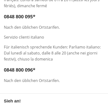
fériés), dimanche fermé
Telefonnummer:
0848 800 095
*
Öffnet Telefon-Client
Nach den üblichen Ortstarifen.
Servizio clienti italiano
Für italienisch sprechende Kunden: Parliamo italiano:
Dal lunedì al sabato, dalle 8 alle 20 (anche nei giorni
festivi), chiuso la domenica
Telefonnummer:
0848 800 096
*
Öffnet Telefon-Client
Nach den üblichen Ortstarifen.
Sieh an!