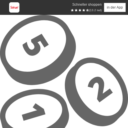
Schneller shoppen
in der App
(13.2 tsd)
Zum Hauptinhalt springen