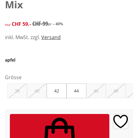
Mix
reduzierter Preis CHF 59.-, vorheriger Preis: CHF 99.-
CHF 99.-
CHF 59.-
– 40%
nur
inkl. MwSt. zzgl.
Versand
apfel
Grösse
38
40
42
44
46
48
50