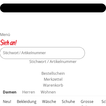
Menü
Stichwort / Artikelnummer
Bestellschein
Merkzettel
Warenkorb
Produktkategorien überspringen
Damen
Herren
Wohnen
Neu!
Bekleidung
Wäsche
Schuhe
Grosse
S