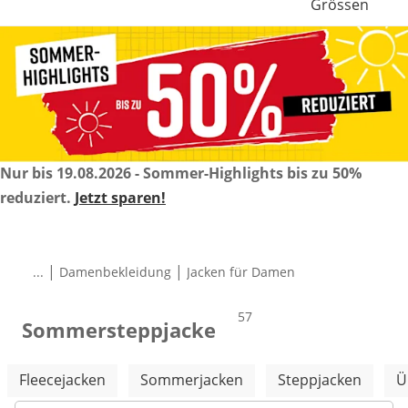
Grössen
Nur bis 19.08.2026 - Sommer-Highlights bis zu 50%
reduziert.
Jetzt sparen!
|
|
...
Damenbekleidung
Jacken für Damen
Produkte
57
Sommersteppjacke
Weitere Kategorien überspringen
Fleecejacken
Sommerjacken
Steppjacken
Ü