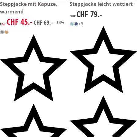
reduzierter Preis CHF 45.-, vorheriger Preis: CHF 69.-
Steppjacke mit Kapuze,
CHF 79.-
Steppjacke leicht wattiert
-34%
wärmend
CHF 79.-
CHF 79.-
nur
CHF 45.-
reduzierter Preis CHF 45.-, vorheriger Preis: CHF 69.-
CHF 69.-
– 34%
nur
+3