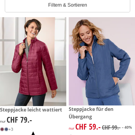
Filtern & Sortieren
reduzierter Preis CHF 59.-, vo
Steppjacke für den
CHF 79.-
Steppjacke leicht wattiert
-40%
Übergang
CHF 79.-
CHF 79.-
nur
CHF 59.-
reduzierter Preis CHF 59.-, vo
CHF 99.-
– 40%
nur
+3