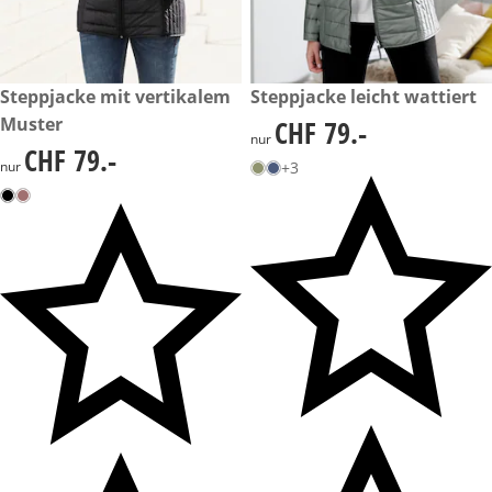
CHF 79.-
Steppjacke mit vertikalem
CHF 79.-
Steppjacke leicht wattiert
Muster
CHF 79.-
CHF 79.-
nur
CHF 79.-
CHF 79.-
nur
+3