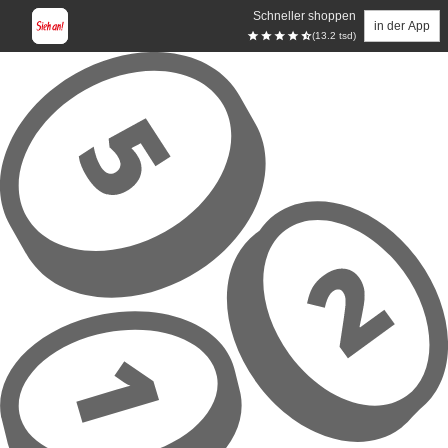
Schneller shoppen
in der App
(13.2 tsd)
Zum Hauptinhalt springen