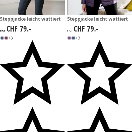
CHF 79.-
Steppjacke leicht wattiert
CHF 79.-
Steppjacke leicht wattiert
CHF 79.-
CHF 79.-
CHF 79.-
CHF 79.-
nur
nur
+3
+3