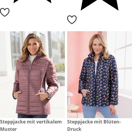
Neu
CHF 79.-
Steppjacke mit vertikalem
CHF 109.-
Steppjacke mit Blüten-
Muster
Druck