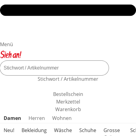
Menü
Stichwort / Artikelnummer
Bestellschein
Merkzettel
Warenkorb
Produktkategorien überspringen
Damen
Herren
Wohnen
Neu!
Bekleidung
Wäsche
Schuhe
Grosse
S