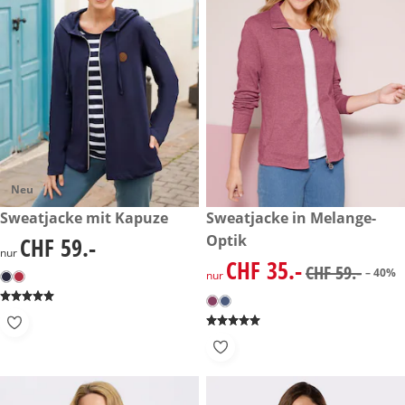
Neu
CHF 59.-
Sweatjacke mit Kapuze
reduzierter Preis CHF 35.-, vo
Sweatjacke in Melange-
-40%
Optik
CHF 59.-
CHF 59.-
nur
CHF 35.-
reduzierter Preis CHF 35.-, vo
CHF 59.-
– 40%
nur