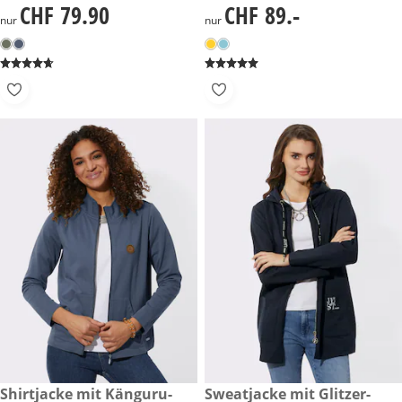
CHF 79.90
CHF 89.-
CHF 79.90
CHF 89.-
nur
nur
CHF 79.90
Shirtjacke mit Känguru-
CHF 99.-
Sweatjacke mit Glitzer-