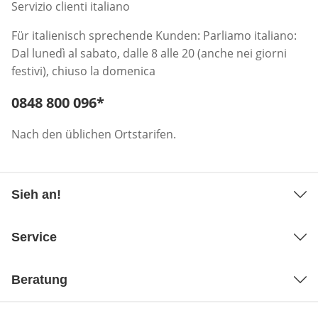
Servizio clienti italiano
Für italienisch sprechende Kunden: Parliamo italiano:
Dal lunedì al sabato, dalle 8 alle 20 (anche nei giorni
festivi), chiuso la domenica
Telefonnummer:
0848 800 096
*
Öffnet Telefon-Client
Nach den üblichen Ortstarifen.
Sieh an!
Service
Beratung