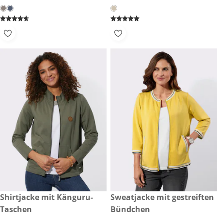
CHF 79.90
Shirtjacke mit Känguru-
CHF 89.-
Sweatjacke mit gestreiften
Taschen
Bündchen