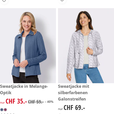
reduzierter Preis CHF 35.-, vorheriger Preis: CHF 59.-
Sweatjacke in Melange-
CHF 69.-
Sweatjacke mit
-40%
Optik
silberfarbenen
Galonstreifen
CHF 35.-
reduzierter Preis CHF 35.-, vorheriger Preis: CHF 59.-
CHF 59.-
– 40%
nur
CHF 69.-
CHF 69.-
nur