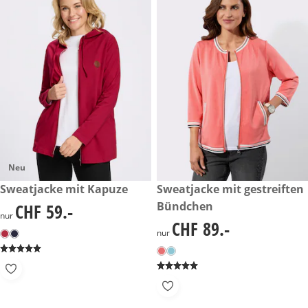
Neu
CHF 59.-
Sweatjacke mit Kapuze
CHF 89.-
Sweatjacke mit gestreiften
Bündchen
CHF 59.-
CHF 59.-
nur
CHF 89.-
CHF 89.-
nur