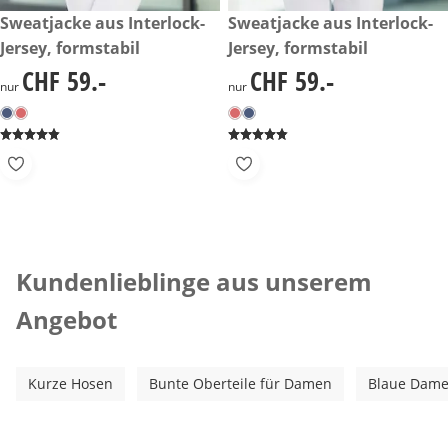
CHF 59.-
Sweatjacke aus Interlock-
CHF 59.-
Sweatjacke aus Interlock-
Jersey, formstabil
Jersey, formstabil
CHF 59.-
CHF 59.-
CHF 59.-
CHF 59.-
nur
nur
Kategorie-Empfehlungen überspringen
Kundenlieblinge aus unserem
Angebot
Kurze Hosen
Bunte Oberteile für Damen
Blaue Dame