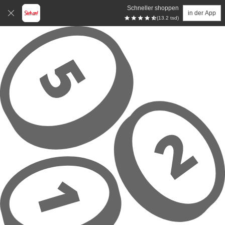
Schneller shoppen
in der App
(13.2 tsd)
Zum Hauptinhalt springen