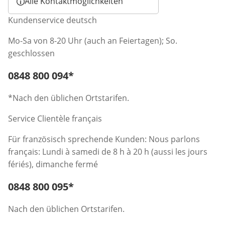
Alle Kontaktmöglichkeiten
Kundenservice deutsch
Mo-Sa von 8-20 Uhr (auch an Feiertagen); So.
geschlossen
Telefonnummer:
0848 800 094
*
Öffnet Telefon-Client
*Nach den üblichen Ortstarifen.
Service Clientèle français
Für französisch sprechende Kunden: Nous parlons
français: Lundi à samedi de 8 h à 20 h (aussi les jours
fériés), dimanche fermé
Telefonnummer:
0848 800 095
*
Öffnet Telefon-Client
Nach den üblichen Ortstarifen.