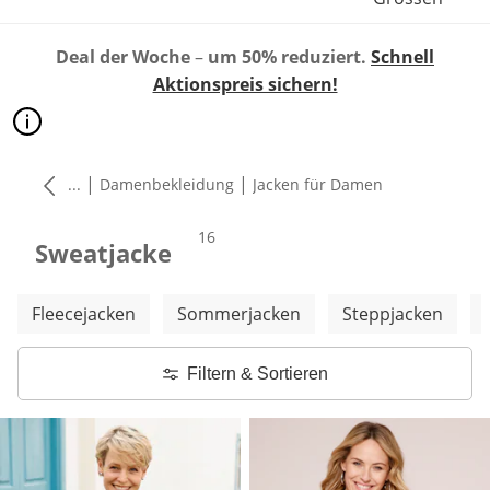
Deal der Woche
–
um 50% reduziert.
Schnell
Aktionspreis sichern!
|
|
...
Damenbekleidung
Jacken für Damen
Produkte
16
Sweatjacke
Weitere Kategorien überspringen
Fleecejacken
Sommerjacken
Steppjacken
Filtern & Sortieren