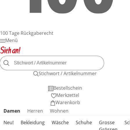
100 Tage Rückgaberecht
Menü
Stichwort / Artikelnummer
Bestellschein
Merkzettel
Warenkorb
Produktkategorien überspringen
Damen
Herren
Wohnen
Neu!
Bekleidung
Wäsche
Schuhe
Grosse
S
Grössen