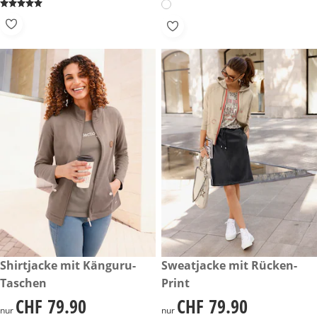
CHF 79.90
Shirtjacke mit Känguru-
CHF 79.90
Sweatjacke mit Rücken-
Taschen
Print
CHF 79.90
CHF 79.90
CHF 79.90
CHF 79.90
nur
nur