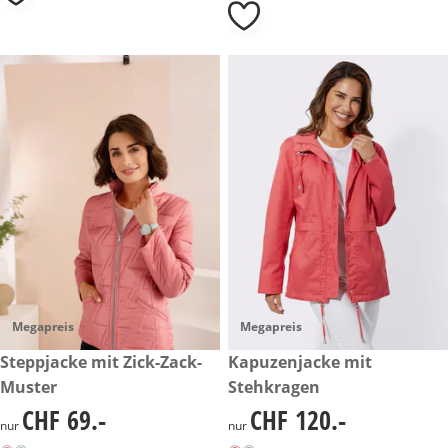
Megapreis
Megapreis
CHF 69.-
Steppjacke mit Zick-Zack-
CHF 120.-
Kapuzenjacke mit
Muster
Stehkragen
CHF 69.-
CHF 120.-
CHF 69.-
CHF 120.-
nur
nur