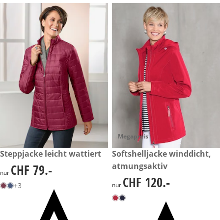
Megapreis
CHF 79.-
Steppjacke leicht wattiert
CHF 120.-
Softshelljacke winddicht,
atmungsaktiv
CHF 79.-
CHF 79.-
nur
CHF 120.-
CHF 120.-
+3
nur