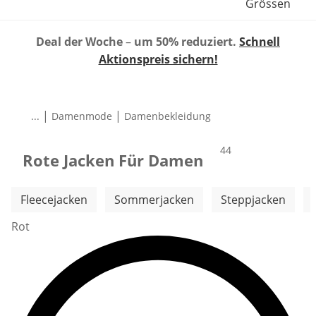
Grössen
Deal der Woche
–
um 50% reduziert.
Schnell
Aktionspreis sichern!
|
|
...
Damenmode
Damenbekleidung
Produkte
44
Rote Jacken Für Damen
Weitere Kategorien überspringen
Fleecejacken
Sommerjacken
Steppjacken
Rot