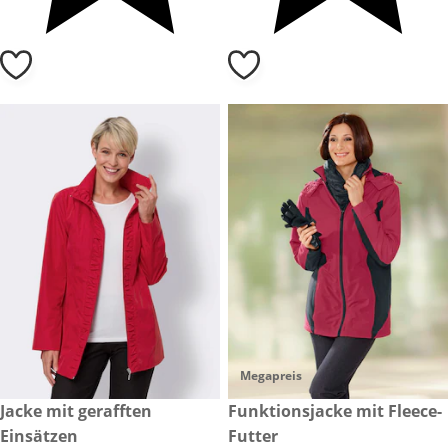
Megapreis
CHF 79.-
Jacke mit gerafften
CHF 120.-
Funktionsjacke mit Fleece-
Einsätzen
Futter