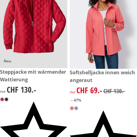
Neu
CHF 130.-
Steppjacke mit wärmender
reduzierter Preis CHF 69.-, vo
Softshelljacke innen weich
-47%
Wattierung
angeraut
CHF 130.-
CHF 69.-
CHF 130.-
reduzierter Preis CHF 69.-, vo
CHF 130.-
nur
nur
– 47%