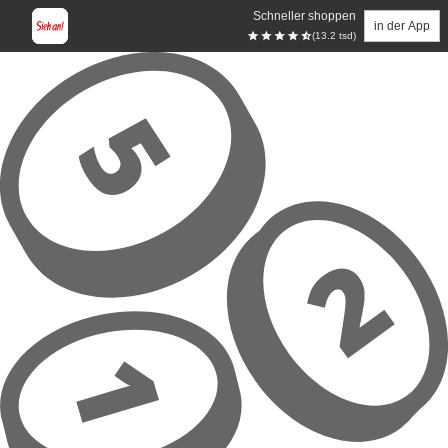
Schneller shoppen
in der App
(13.2 tsd)
Zum Hauptinhalt springen