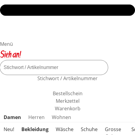
Menü
Stichwort / Artikelnummer
Bestellschein
Merkzettel
Warenkorb
Produktkategorien überspringen
Damen
Herren
Wohnen
Neu!
Bekleidung
Wäsche
Schuhe
Grosse
S