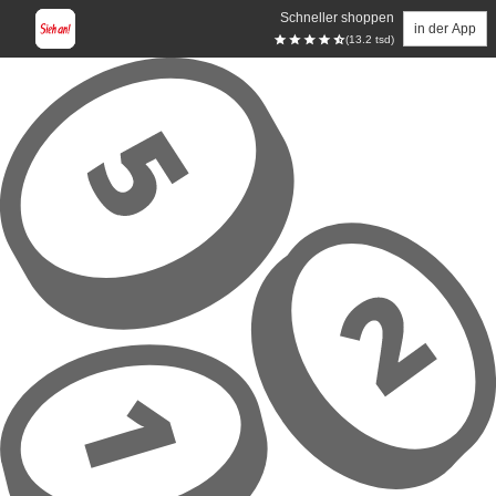
Schneller shoppen
in der App
(13.2 tsd)
Zum Hauptinhalt springen