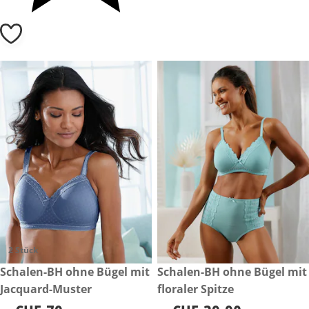
2 Stück
CHF 79.-
Schalen-BH ohne Bügel mit
CHF 39.90
Schalen-BH ohne Bügel mit
Jacquard-Muster
floraler Spitze