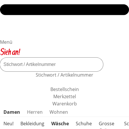
Menü
Stichwort / Artikelnummer
Bestellschein
Merkzettel
Warenkorb
Produktkategorien überspringen
Damen
Herren
Wohnen
Neu!
Bekleidung
Wäsche
Schuhe
Grosse
S