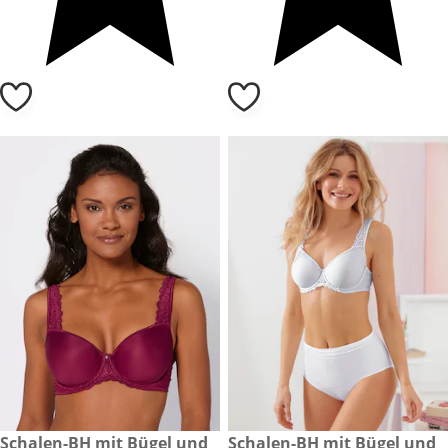
CHF 59.90
Schalen-BH mit Bügel und
CHF 59.90
Schalen-BH mit Bügel und