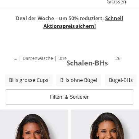
Grössen
Deal der Woche
–
um 50% reduziert.
Schnell
Aktionspreis sichern!
|
|
...
Damenwäsche
BHs
Produkte
26
Schalen-BHs
Weitere Kategorien überspringen
BHs grosse Cups
BHs ohne Bügel
Bügel-BHs
Filtern & Sortieren