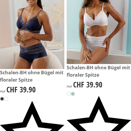
CHF 39.90
Schalen-BH ohne Bügel mit
CHF 39.90
Schalen-BH ohne Bügel mit
floraler Spitze
floraler Spitze
CHF 39.90
CHF 39.90
nur
CHF 39.90
CHF 39.90
nur