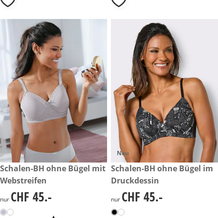
Neu
CHF 45.-
Schalen-BH ohne Bügel mit
CHF 45.-
Schalen-BH ohne Bügel im
Webstreifen
Druckdessin
CHF 45.-
CHF 45.-
CHF 45.-
CHF 45.-
nur
nur