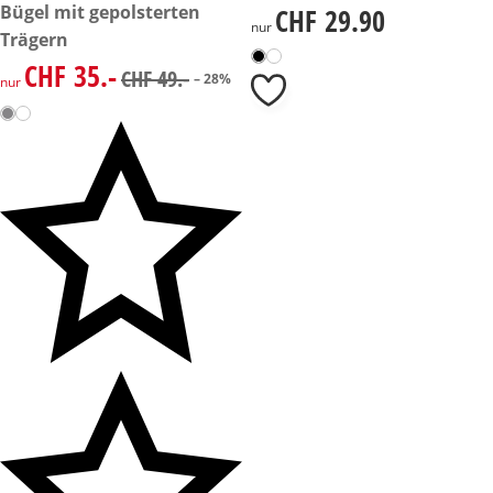
Bügel mit gepolsterten
CHF 29.90
CHF 29.90
nur
Trägern
CHF 35.-
reduzierter Preis CHF 35.-, vorheriger Preis: CHF 49.-
CHF 49.-
– 28%
nur