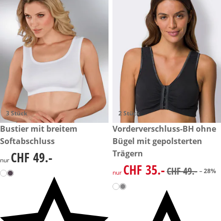
3 Stück
2 Stück
CHF 49.-
Bustier mit breitem
reduzierter Preis CHF 35.-, vo
Vorderverschluss-BH ohne
-28%
Softabschluss
Bügel mit gepolsterten
Trägern
CHF 49.-
CHF 49.-
nur
CHF 35.-
reduzierter Preis CHF 35.-, vo
CHF 49.-
– 28%
nur