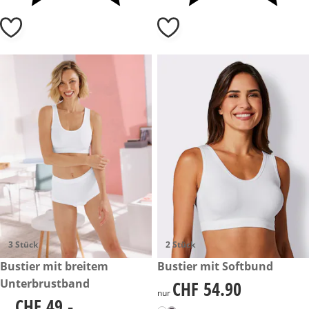
3 Stück
2 Stück
CHF 49.-
Bustier mit breitem
CHF 54.90
Bustier mit Softbund
Unterbrustband
CHF 54.90
CHF 54.90
nur
CHF 49.-
CHF 49.-