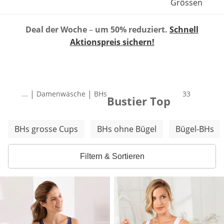
Grössen
Deal der Woche
–
um 50% reduziert.
Schnell
Aktionspreis sichern!
|
|
...
Damenwäsche
BHs
Produkte
33
Bustier Top
Weitere Kategorien überspringen
BHs grosse Cups
BHs ohne Bügel
Bügel-BHs
Filtern & Sortieren