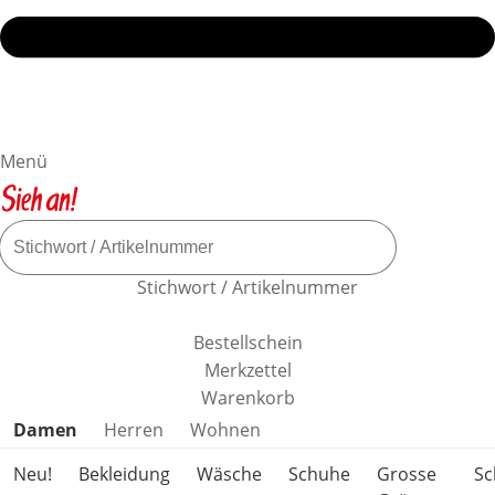
Menü
Stichwort / Artikelnummer
Bestellschein
Merkzettel
Warenkorb
Produktkategorien überspringen
Damen
Herren
Wohnen
Neu!
Bekleidung
Wäsche
Schuhe
Grosse
S