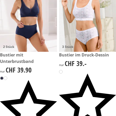
2 Stück
3 Stück
CHF 39.90
Bustier mit
CHF 39.-
Bustier im Druck-Dessin
Unterbrustband
CHF 39.-
CHF 39.-
nur
CHF 39.90
CHF 39.90
nur