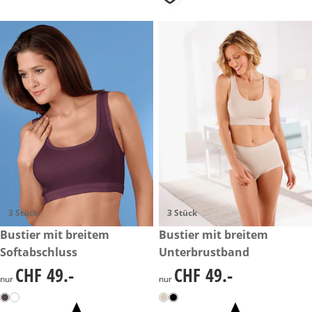
3 Stück
3 Stück
CHF 49.-
Bustier mit breitem
CHF 49.-
Bustier mit breitem
Softabschluss
Unterbrustband
CHF 49.-
CHF 49.-
CHF 49.-
CHF 49.-
nur
nur