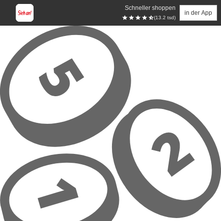
Schneller shoppen
in der App
(13.2 tsd)
Zum Hauptinhalt springen