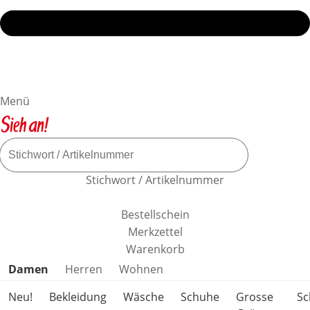
Menü
Stichwort / Artikelnummer
Bestellschein
Merkzettel
Warenkorb
Produktkategorien überspringen
Damen
Herren
Wohnen
Neu!
Bekleidung
Wäsche
Schuhe
Grosse
S