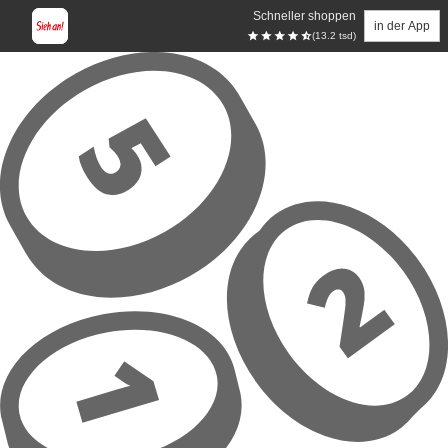
Schneller shoppen
in der App
(13.2 tsd)
Zum Hauptinhalt springen