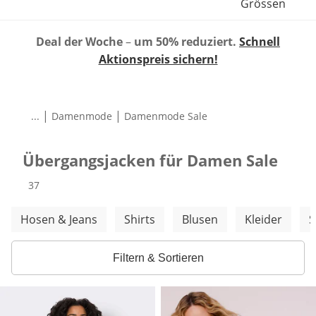
Grössen
Deal der Woche
–
um 50% reduziert.
Schnell
Aktionspreis sichern!
|
|
...
Damenmode
Damenmode Sale
Übergangsjacken für Damen Sale
Produkte
37
Weitere Kategorien überspringen
Hosen & Jeans
Shirts
Blusen
Kleider
S
Filtern & Sortieren