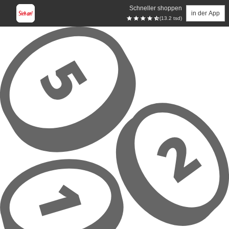
Schneller shoppen
in der App
(13.2 tsd)
Zum Hauptinhalt springen