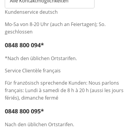
Alle Kontaktmöglichkeiten
Kundenservice deutsch
Mo-Sa von 8-20 Uhr (auch an Feiertagen); So.
geschlossen
Telefonnummer:
0848 800 094
*
Öffnet Telefon-Client
*Nach den üblichen Ortstarifen.
Service Clientèle français
Für französisch sprechende Kunden: Nous parlons
français: Lundi à samedi de 8 h à 20 h (aussi les jours
fériés), dimanche fermé
Telefonnummer:
0848 800 095
*
Öffnet Telefon-Client
Nach den üblichen Ortstarifen.