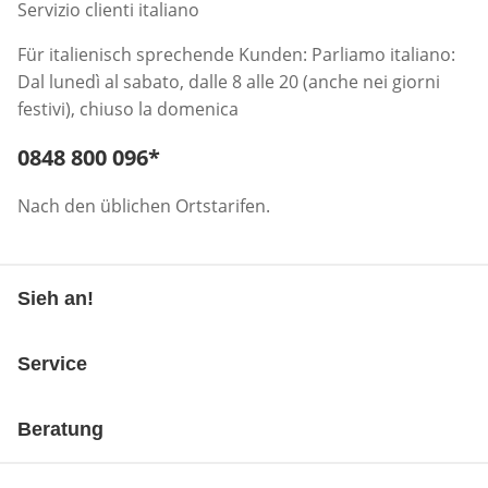
Servizio clienti italiano
Für italienisch sprechende Kunden: Parliamo italiano:
Dal lunedì al sabato, dalle 8 alle 20 (anche nei giorni
festivi), chiuso la domenica
Telefonnummer:
0848 800 096
*
Öffnet Telefon-Client
Nach den üblichen Ortstarifen.
Sieh an!
Service
Beratung