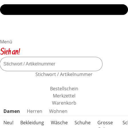
Menü
Stichwort / Artikelnummer
Bestellschein
Merkzettel
Warenkorb
Produktkategorien überspringen
Damen
Herren
Wohnen
Neu!
Bekleidung
Wäsche
Schuhe
Grosse
S