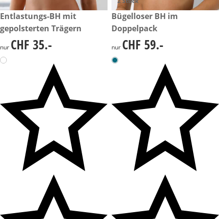
2 Stück
CHF 35.-
Entlastungs-BH mit
CHF 59.-
Bügelloser BH im
gepolsterten Trägern
Doppelpack
CHF 35.-
CHF 59.-
CHF 35.-
CHF 59.-
nur
nur