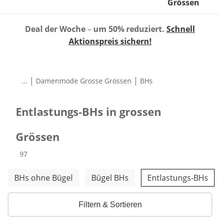
Grössen
Deal der Woche
–
um 50% reduziert.
Schnell
Aktionspreis sichern!
|
|
...
Damenmode Grosse Grössen
BHs
Entlastungs-BHs in grossen
Grössen
Produkte
97
Weitere Kategorien überspringen
BHs ohne Bügel
Bügel BHs
Entlastungs-BHs
Filtern & Sortieren