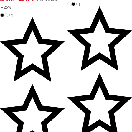
+4
– 25%
+4