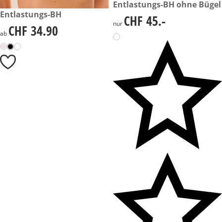
CHF 45.-
Entlastungs-BH ohne Bügel
CHF 34.90
Entlastungs-BH
CHF 45.-
CHF 45.-
nur
CHF 34.90
CHF 34.90
ab