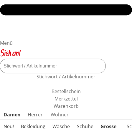
Menü
Stichwort / Artikelnummer
Bestellschein
Merkzettel
Warenkorb
Produktkategorien überspringen
Damen
Herren
Wohnen
Neu!
Bekleidung
Wäsche
Schuhe
Grosse
S