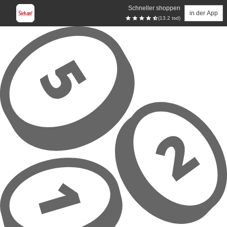
Schneller shoppen
in der App
(13.2 tsd)
Zum Hauptinhalt springen