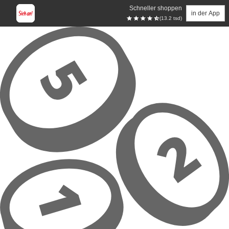
Schneller shoppen
in der App
(13.2 tsd)
Zum Hauptinhalt springen