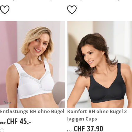
Neu
CHF 45.-
Entlastungs-BH ohne Bügel
CHF 37.90
Komfort-BH ohne Bügel 2-
lagigen Cups
CHF 45.-
CHF 45.-
nur
CHF 37.90
CHF 37.90
nur