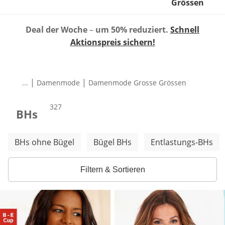
Grössen
Deal der Woche
–
um 50% reduziert.
Schnell
Aktionspreis sichern!
|
|
...
Damenmode
Damenmode Grosse Grössen
Produkte
327
BHs
Weitere Kategorien überspringen
BHs ohne Bügel
Bügel BHs
Entlastungs-BHs
Filtern & Sortieren