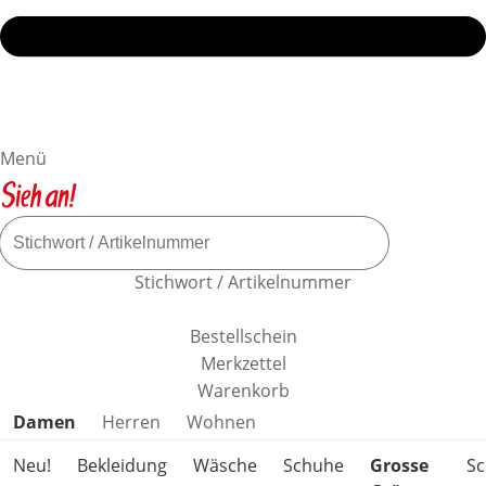
Menü
Stichwort / Artikelnummer
Bestellschein
Merkzettel
Warenkorb
Produktkategorien überspringen
Damen
Herren
Wohnen
Neu!
Bekleidung
Wäsche
Schuhe
Grosse
S