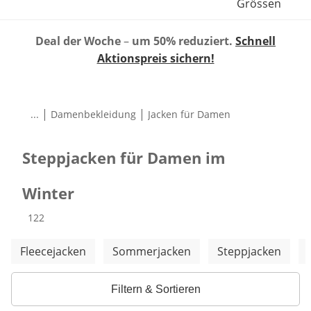
Grössen
Deal der Woche
–
um 50% reduziert.
Schnell
Aktionspreis sichern!
|
|
...
Damenbekleidung
Jacken für Damen
Steppjacken für Damen im
Winter
Produkte
122
Weitere Kategorien überspringen
Fleecejacken
Sommerjacken
Steppjacken
Filtern & Sortieren