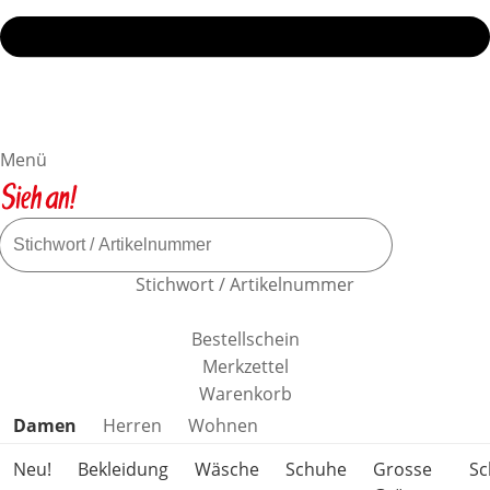
Menü
Stichwort / Artikelnummer
Bestellschein
Merkzettel
Warenkorb
Produktkategorien überspringen
Damen
Herren
Wohnen
Neu!
Bekleidung
Wäsche
Schuhe
Grosse
S