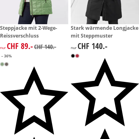
reduzierter Preis CHF 89.-, vorheriger Preis: CHF 140.-
Steppjacke mit 2-Wege-
CHF 140.-
Stark wärmende Longjacke
-36%
Reissverschluss
mit Steppmuster
CHF 89.-
CHF 140.-
reduzierter Preis CHF 89.-, vorheriger Preis: CHF 140.-
CHF 140.-
CHF 140.-
nur
nur
– 36%