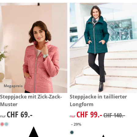
Megapreis
CHF 69.-
Steppjacke mit Zick-Zack-
reduzierter Preis CHF 99.-, vo
Steppjacke in taillierter
-29%
Muster
Longform
CHF 69.-
CHF 99.-
CHF 69.-
reduzierter Preis CHF 99.-, vo
CHF 140.-
nur
nur
– 29%