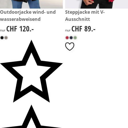
CHF 120.-
Outdoorjacke wind- und
CHF 89.-
Steppjacke mit V-
wasserabweisend
Ausschnitt
CHF 120.-
CHF 89.-
CHF 120.-
CHF 89.-
nur
nur