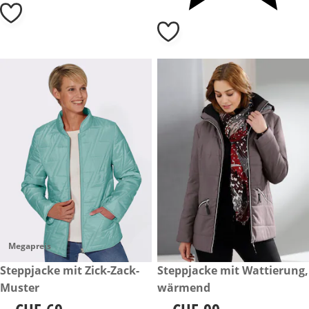
Megapreis
CHF 69.-
Steppjacke mit Zick-Zack-
CHF 99.-
Steppjacke mit Wattierung,
Muster
wärmend
CHF 69.-
CHF 99.-