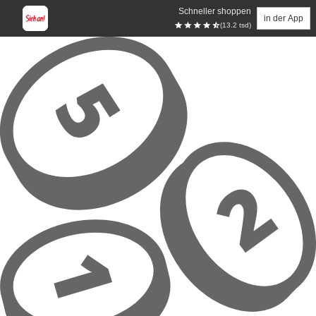
Schneller shoppen
in der App
(13.2 tsd)
Zum Hauptinhalt springen