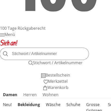
100 Tage Rückgaberecht
Menü
Stichwort / Artikelnummer
Bestellschein
Merkzettel
Warenkorb
Produktkategorien überspringen
Damen
Herren
Wohnen
Neu!
Bekleidung
Wäsche
Schuhe
Grosse
S
Grössen