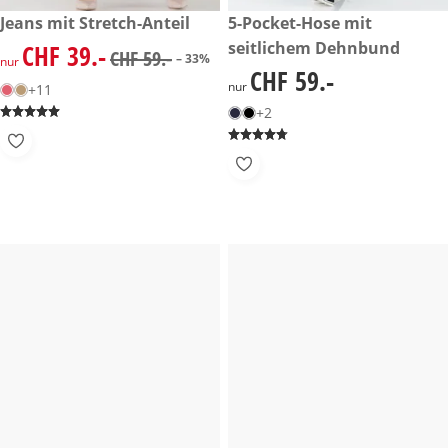
reduzierter Preis CHF 39.-, vorheriger Preis: CHF 59.-
Jeans mit Stretch-Anteil
CHF 59.-
5-Pocket-Hose mit
-33%
seitlichem Dehnbund
CHF 39.-
reduzierter Preis CHF 39.-, vorheriger Preis: CHF 59.-
CHF 59.-
– 33%
nur
CHF 59.-
CHF 59.-
nur
+11
+2