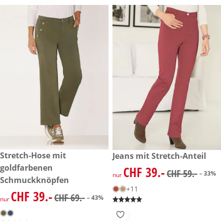
reduzierter Preis CHF 39.-, vorheriger Preis: CHF 69.-
Stretch-Hose mit
reduzierter Preis CHF 39.-, vo
Jeans mit Stretch-Anteil
-43%
-33%
goldfarbenen
CHF 39.-
reduzierter Preis CHF 39.-, vo
CHF 59.-
– 33%
nur
Schmuckknöpfen
+11
CHF 39.-
reduzierter Preis CHF 39.-, vorheriger Preis: CHF 69.-
CHF 69.-
– 43%
nur