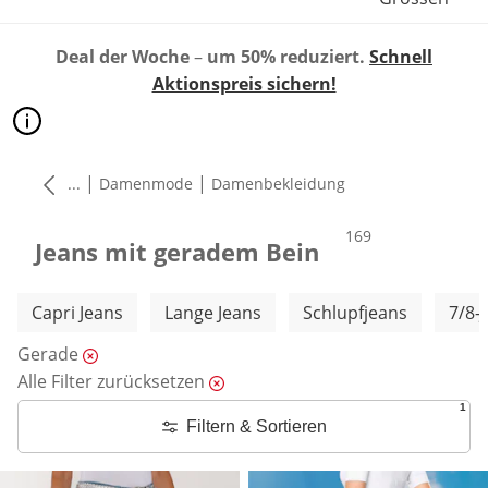
Deal der Woche
–
um 50% reduziert.
Schnell
Aktionspreis sichern!
|
|
...
Damenmode
Damenbekleidung
Produkte
169
Jeans mit geradem Bein
Weitere Kategorien überspringen
Capri Jeans
Lange Jeans
Schlupfjeans
7/8-
Gerade
Alle Filter zurücksetzen
1
Filtern & Sortieren