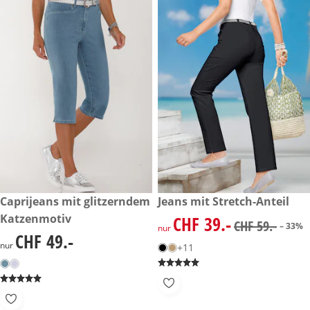
CHF 49.-
Caprijeans mit glitzerndem
reduzierter Preis CHF 39.-, vo
Jeans mit Stretch-Anteil
-33%
Katzenmotiv
CHF 39.-
reduzierter Preis CHF 39.-, vo
CHF 59.-
– 33%
nur
CHF 49.-
CHF 49.-
nur
+11