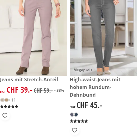
Megapreis
reduzierter Preis CHF 39.-, vorheriger Preis: CHF 59.-
Jeans mit Stretch-Anteil
CHF 45.-
High-waist-Jeans mit
-33%
hohem Rundum-
CHF 39.-
reduzierter Preis CHF 39.-, vorheriger Preis: CHF 59.-
CHF 59.-
– 33%
nur
Dehnbund
+11
CHF 45.-
CHF 45.-
nur