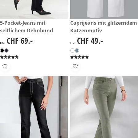
CHF 69.-
5-Pocket-Jeans mit
CHF 49.-
Caprijeans mit glitzerndem
seitlichem Dehnbund
Katzenmotiv
CHF 69.-
CHF 49.-
CHF 69.-
CHF 49.-
nur
nur