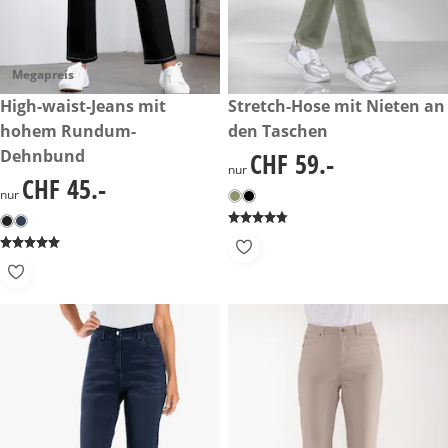
Megapreis
CHF 45.-
High-waist-Jeans mit
CHF 59.-
Stretch-Hose mit Nieten an
hohem Rundum-
den Taschen
Dehnbund
CHF 59.-
CHF 59.-
nur
CHF 45.-
CHF 45.-
nur