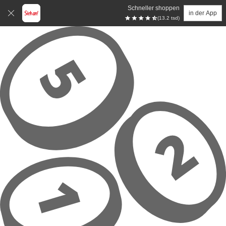
Schneller shoppen
in der App
(13.2 tsd)
Zum Hauptinhalt springen