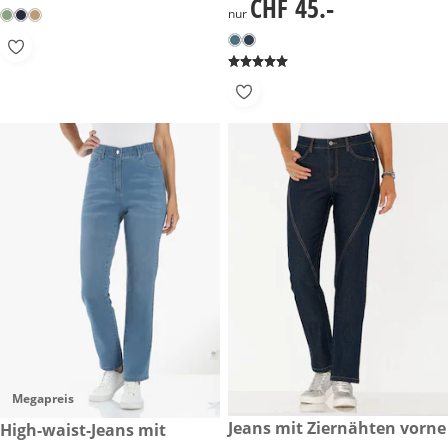
CHF 45.-
CHF 45.-
nur
Megapreis
reduzierter Preis CHF 35.-, vo
Jeans mit Ziernähten vorne
CHF 49.-
High-waist-Jeans mit
-40%