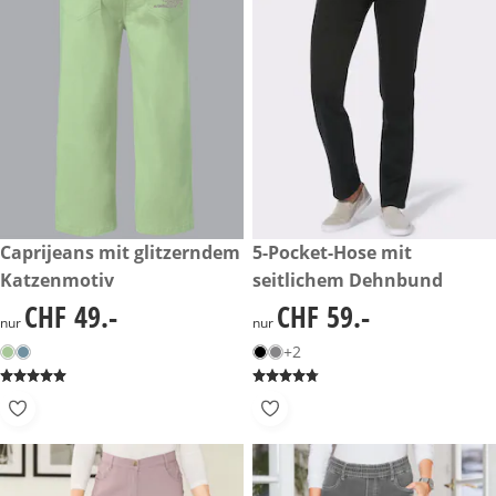
CHF 49.-
Caprijeans mit glitzerndem
CHF 59.-
5-Pocket-Hose mit
Katzenmotiv
seitlichem Dehnbund
CHF 49.-
CHF 59.-
CHF 49.-
CHF 59.-
nur
nur
+2