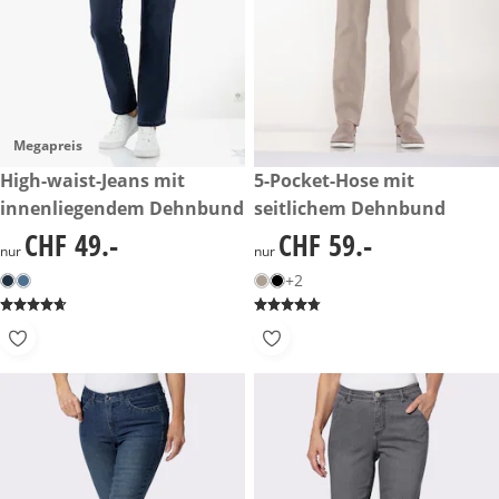
Megapreis
CHF 49.-
High-waist-Jeans mit
CHF 59.-
5-Pocket-Hose mit
innenliegendem Dehnbund
seitlichem Dehnbund
CHF 49.-
CHF 59.-
CHF 49.-
CHF 59.-
nur
nur
+2