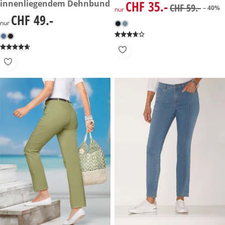
CHF 35.-
innenliegendem Dehnbund
reduzierter Preis CHF 35.-, vo
CHF 59.-
– 40%
nur
CHF 49.-
CHF 49.-
nur