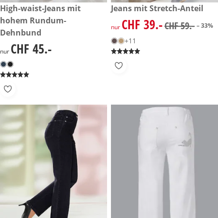
CHF 45.-
High-waist-Jeans mit
reduzierter Preis CHF 39.-, vo
Jeans mit Stretch-Anteil
-33%
hohem Rundum-
CHF 39.-
reduzierter Preis CHF 39.-, vo
CHF 59.-
– 33%
nur
Dehnbund
+11
CHF 45.-
CHF 45.-
nur