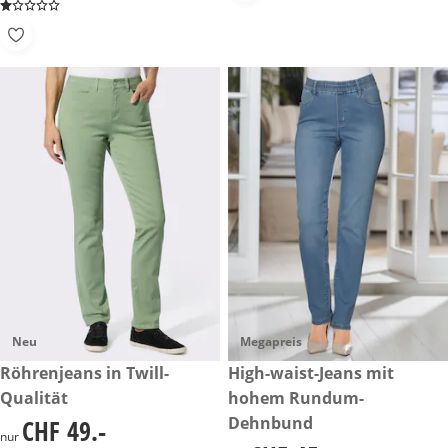
Neu
Megapreis
CHF 49.-
Röhrenjeans in Twill-
CHF 45.-
High-waist-Jeans mit
Qualität
hohem Rundum-
Dehnbund
CHF 49.-
CHF 49.-
nur