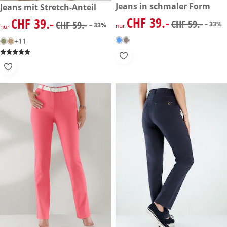
reduzierter Preis CHF 39.-, vo
Jeans in schmaler Form
reduzierter Preis CHF 39.-, vorheriger Preis: CHF 59.-
Jeans mit Stretch-Anteil
-33%
-33%
CHF 39.-
CHF 39.-
reduzierter Preis CHF 39.-, vo
reduzierter Preis CHF 39.-, vorheriger Preis: CHF 59.-
CHF 59.-
CHF 59.-
– 33%
– 33%
nur
nur
+11