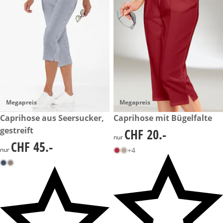
Megapreis
Megapreis
CHF 45.-
Caprihose aus Seersucker,
CHF 20.-
Caprihose mit Bügelfalte
gestreift
CHF 20.-
CHF 20.-
nur
CHF 45.-
CHF 45.-
nur
+4