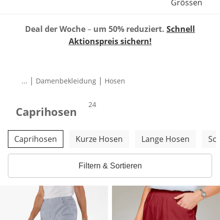
Grössen
Deal der Woche
–
um 50% reduziert.
Schnell
Aktionspreis sichern!
|
|
...
Damenbekleidung
Hosen
Produkte
24
Caprihosen
Weitere Kategorien überspringen
Caprihosen
Kurze Hosen
Lange Hosen
Sc
Filtern & Sortieren