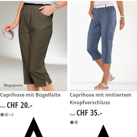
Megapreis
CHF 20.-
Caprihose mit Bügelfalte
CHF 35.-
Caprihose mit imitiertem
Knopfverschluss
CHF 20.-
CHF 20.-
nur
CHF 35.-
CHF 35.-
+4
nur