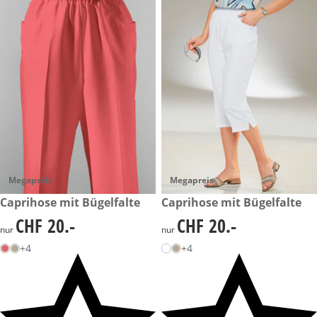
Megapreis
Megapreis
CHF 20.-
Caprihose mit Bügelfalte
CHF 20.-
Caprihose mit Bügelfalte
CHF 20.-
CHF 20.-
CHF 20.-
CHF 20.-
nur
nur
+4
+4