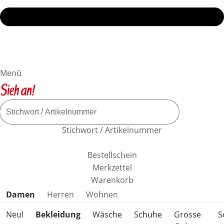
Menü
Stichwort / Artikelnummer
Bestellschein
Merkzettel
Warenkorb
Produktkategorien überspringen
Damen
Herren
Wohnen
Neu!
Bekleidung
Wäsche
Schuhe
Grosse
S