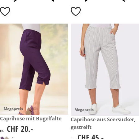
Megapreis
Megapreis
CHF 20.-
Caprihose mit Bügelfalte
CHF 45.-
Caprihose aus Seersucker,
CHF 20.-
gestreift
CHF 20.-
nur
CHF 45.-
CHF 45.-
+4