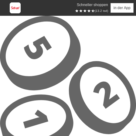
Schneller shoppen
in der App
(13.2 tsd)
Zum Hauptinhalt springen