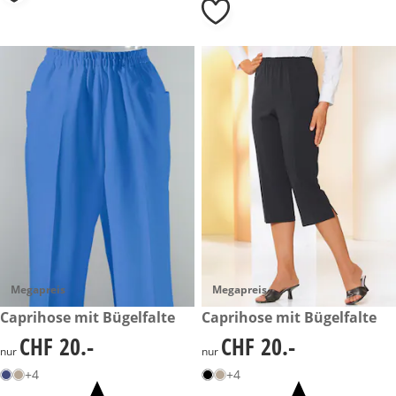
Megapreis
Megapreis
CHF 20.-
Caprihose mit Bügelfalte
CHF 20.-
Caprihose mit Bügelfalte
CHF 20.-
CHF 20.-
CHF 20.-
CHF 20.-
nur
nur
+4
+4