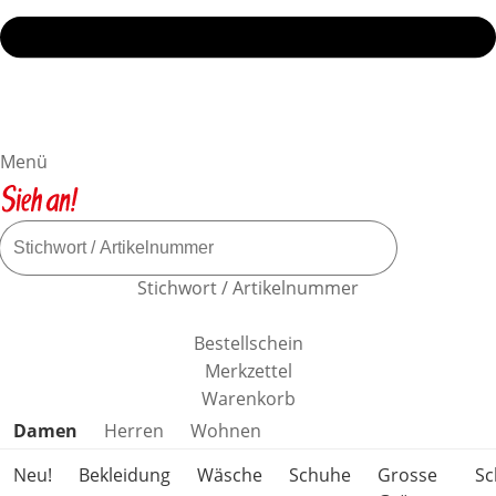
Menü
Stichwort / Artikelnummer
Bestellschein
Merkzettel
Warenkorb
Produktkategorien überspringen
Damen
Herren
Wohnen
Neu!
Bekleidung
Wäsche
Schuhe
Grosse
S