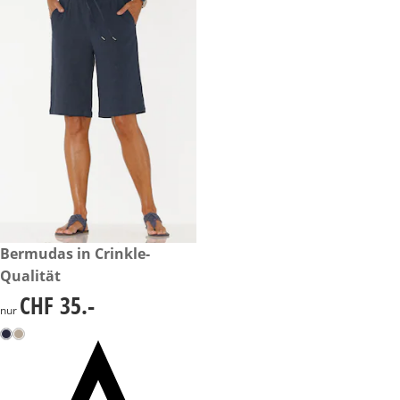
CHF 35.-
Bermudas in Crinkle-
Qualität
CHF 35.-
CHF 35.-
nur