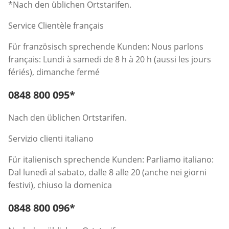
*Nach den üblichen Ortstarifen.
Service Clientèle français
Für französisch sprechende Kunden: Nous parlons
français: Lundi à samedi de 8 h à 20 h (aussi les jours
fériés), dimanche fermé
Telefonnummer:
0848 800 095
*
Öffnet Telefon-Client
Nach den üblichen Ortstarifen.
Servizio clienti italiano
Für italienisch sprechende Kunden: Parliamo italiano:
Dal lunedì al sabato, dalle 8 alle 20 (anche nei giorni
festivi), chiuso la domenica
Telefonnummer:
0848 800 096
*
Öffnet Telefon-Client