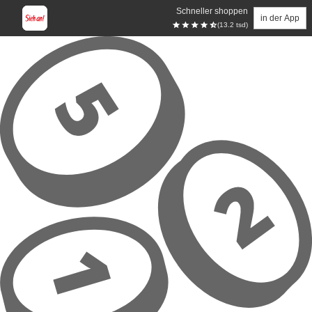
Schneller shoppen
in der App
(13.2 tsd)
Zum Hauptinhalt springen