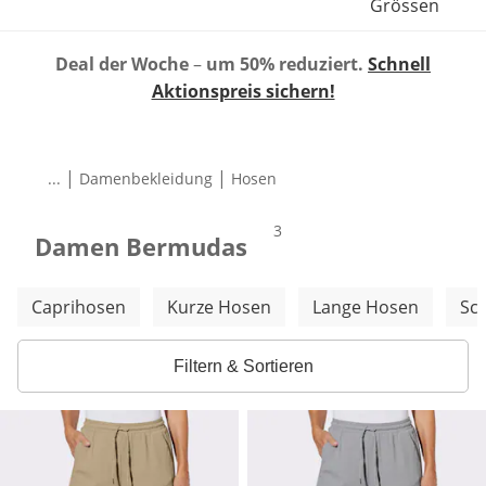
Grössen
Deal der Woche
–
um 50% reduziert.
Schnell
Aktionspreis sichern!
|
|
...
Damenbekleidung
Hosen
Produkte
3
Damen Bermudas
Weitere Kategorien überspringen
Caprihosen
Kurze Hosen
Lange Hosen
Sc
Filtern & Sortieren