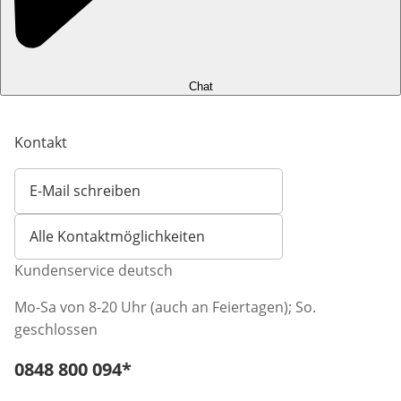
Chat
Kontakt
E-Mail schreiben
Öffnet E-Mail-Client
Alle Kontaktmöglichkeiten
Kundenservice deutsch
Mo-Sa von 8-20 Uhr (auch an Feiertagen); So.
geschlossen
Telefonnummer:
0848 800 094
*
Öffnet Telefon-Client