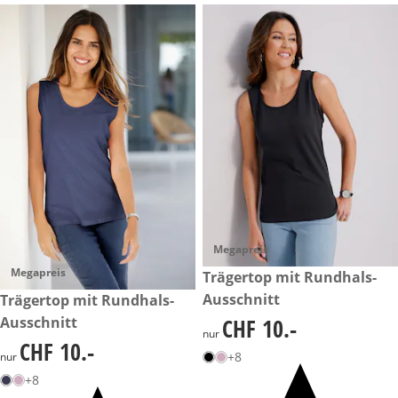
Megapreis
Megapreis
CHF 10.-
Trägertop mit Rundhals-
Ausschnitt
CHF 10.-
Trägertop mit Rundhals-
Ausschnitt
CHF 10.-
CHF 10.-
nur
CHF 10.-
CHF 10.-
+8
nur
+8