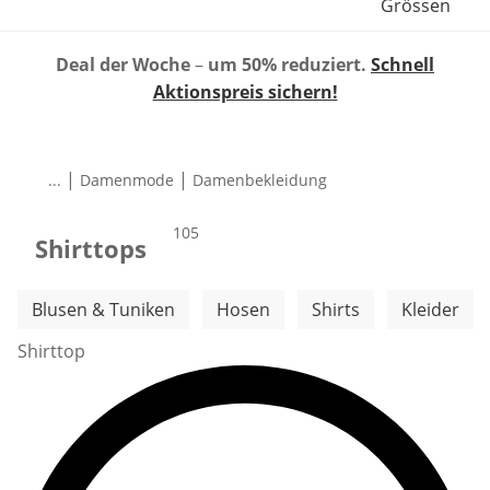
Grössen
Deal der Woche
–
um 50% reduziert.
Schnell
Aktionspreis sichern!
|
|
...
Damenmode
Damenbekleidung
Produkte
105
Shirttops
Weitere Kategorien überspringen
Blusen & Tuniken
Hosen
Shirts
Kleider
Shirttop