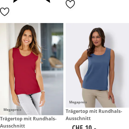
Megapreis
Megapreis
CHF 10.-
Trägertop mit Rundhals-
Ausschnitt
CHF 10.-
Trägertop mit Rundhals-
Ausschnitt
CHF 10.-
CHF 10.-