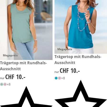
Megapreis
Megapreis
CHF 10.-
Trägertop mit Rundhals-
Ausschnitt
CHF 10.-
Trägertop mit Rundhals-
Ausschnitt
CHF 10.-
CHF 10.-
nur
CHF 10.-
CHF 10.-
+8
nur
+8