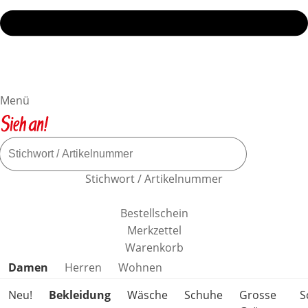
Menü
Stichwort / Artikelnummer
Bestellschein
Merkzettel
Warenkorb
Produktkategorien überspringen
Damen
Herren
Wohnen
Neu!
Bekleidung
Wäsche
Schuhe
Grosse
S