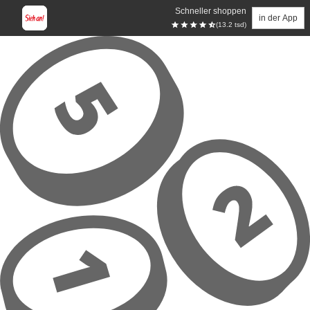
Schneller shoppen
in der App
(13.2 tsd)
Zum Hauptinhalt springen