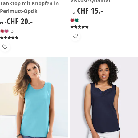
Viskose Qualität
CHF 20.-
Tanktop mit Knöpfen in
CHF 15.-
CHF 15.-
Perlmutt-Optik
nur
CHF 20.-
CHF 20.-
nur
+3