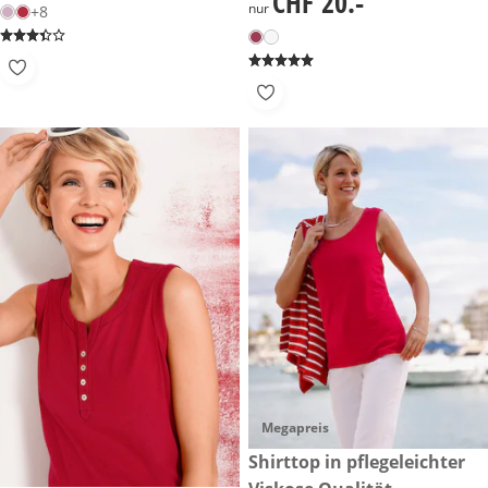
CHF 20.-
nur
+8
Megapreis
CHF 15.-
Shirttop in pflegeleichter