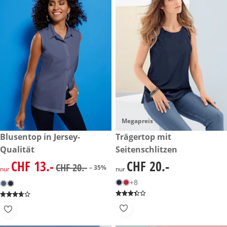
Megapreis
reduzierter Preis CHF 13.-, vorheriger Preis: CHF 20.-
Blusentop in Jersey-
CHF 20.-
Trägertop mit
-35%
Qualität
Seitenschlitzen
CHF 13.-
CHF 20.-
reduzierter Preis CHF 13.-, vorheriger Preis: CHF 20.-
CHF 20.-
CHF 20.-
– 35%
nur
nur
+8