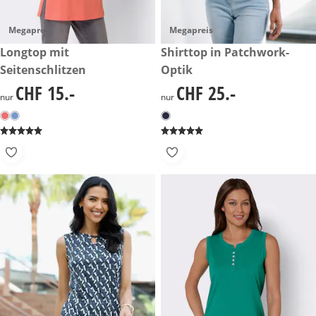
Megapreis
Megapreis
CHF 15.-
Longtop mit
CHF 25.-
Shirttop in Patchwork-
Seitenschlitzen
Optik
CHF 15.-
CHF 25.-
CHF 15.-
CHF 25.-
nur
nur