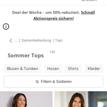
Deal der Woche
–
um 50% reduziert.
Schnell
Aktionspreis sichern!
|
|
...
Damenbekleidung
Tops
Produkte
142
Sommer Tops
Weitere Kategorien überspringen
Blusen & Tuniken
Hosen
Shirts
Kleider
Filtern & Sortieren