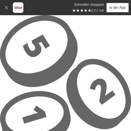
Schneller shoppen
in der App
(13.2 tsd)
Zum Hauptinhalt springen