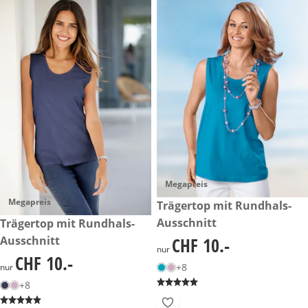
Megapreis
Megapreis
CHF 10.-
Trägertop mit Rundhals-
Ausschnitt
CHF 10.-
Trägertop mit Rundhals-
Ausschnitt
CHF 10.-
CHF 10.-
nur
CHF 10.-
CHF 10.-
+8
nur
+8