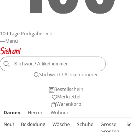
100 Tage Rückgaberecht
Menü
Stichwort / Artikelnummer
Bestellschein
Merkzettel
Warenkorb
Produktkategorien überspringen
Damen
Herren
Wohnen
Neu!
Bekleidung
Wäsche
Schuhe
Grosse
S
Grössen