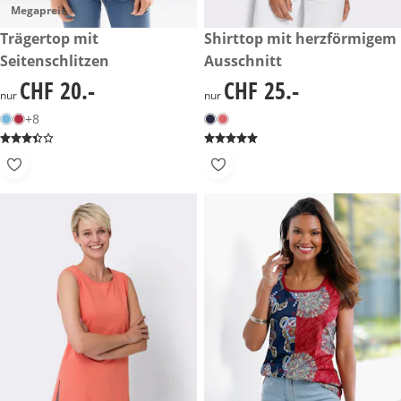
Megapreis
CHF 20.-
Trägertop mit
CHF 25.-
Shirttop mit herzförmigem
Seitenschlitzen
Ausschnitt
CHF 20.-
CHF 25.-
CHF 20.-
CHF 25.-
nur
nur
+8