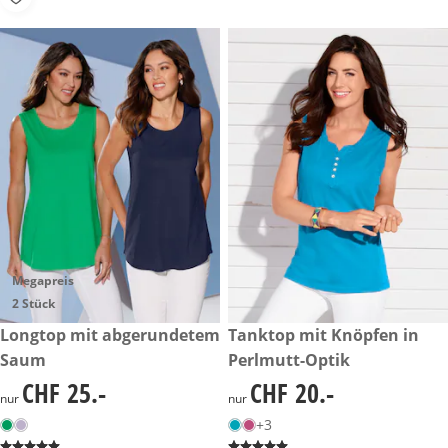
Megapreis
2 Stück
CHF 25.-
Longtop mit abgerundetem
CHF 20.-
Tanktop mit Knöpfen in
Saum
Perlmutt-Optik
CHF 25.-
CHF 20.-
CHF 25.-
CHF 20.-
nur
nur
+3