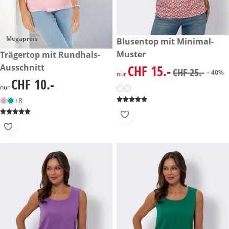
Megapreis
reduzierter Preis CHF 15.-, vo
Blusentop mit Minimal-
-40%
Muster
CHF 10.-
Trägertop mit Rundhals-
Ausschnitt
CHF 15.-
reduzierter Preis CHF 15.-, vo
CHF 25.-
– 40%
nur
CHF 10.-
CHF 10.-
nur
+8