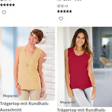
+8
Megapreis
Megapreis
CHF 10.-
Trägertop mit Rundhals-
Ausschnitt
CHF 10.-
Trägertop mit Rundhals-