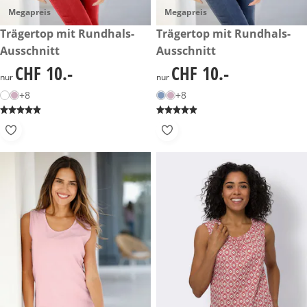
Megapreis
Megapreis
CHF 10.-
Trägertop mit Rundhals-
CHF 10.-
Trägertop mit Rundhals-
Ausschnitt
Ausschnitt
CHF 10.-
CHF 10.-
CHF 10.-
CHF 10.-
nur
nur
+8
+8