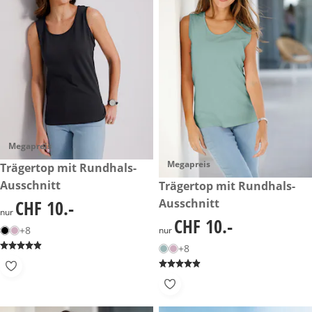
Megapreis
Megapreis
CHF 10.-
Trägertop mit Rundhals-
Ausschnitt
CHF 10.-
Trägertop mit Rundhals-
Ausschnitt
CHF 10.-
CHF 10.-
nur
CHF 10.-
CHF 10.-
+8
nur
+8