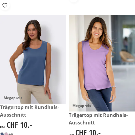
Megapreis
Megapreis
CHF 10.-
Trägertop mit Rundhals-
Ausschnitt
CHF 10.-
Trägertop mit Rundhals-
Ausschnitt
CHF 10.-
CHF 10.-
nur
CHF 10.-
CHF 10.-
+8
nur