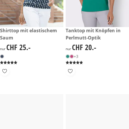
CHF 25.-
Shirttop mit elastischem
CHF 20.-
Tanktop mit Knöpfen in
Saum
Perlmutt-Optik
CHF 25.-
CHF 20.-
CHF 25.-
CHF 20.-
nur
nur
+3