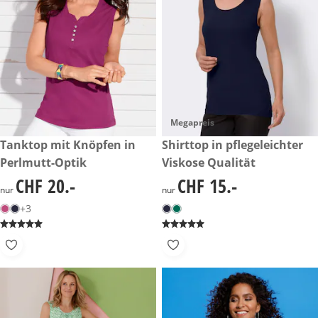
Megapreis
CHF 20.-
Tanktop mit Knöpfen in
CHF 15.-
Shirttop in pflegeleichter
Perlmutt-Optik
Viskose Qualität
CHF 20.-
CHF 15.-
CHF 20.-
CHF 15.-
nur
nur
+3