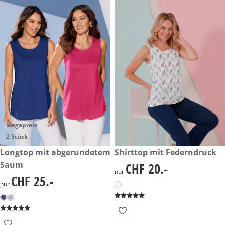
Megapreis
2 Stück
CHF 25.-
Longtop mit abgerundetem
CHF 20.-
Shirttop mit Federndruck
Saum
CHF 20.-
CHF 20.-
nur
CHF 25.-
CHF 25.-
nur