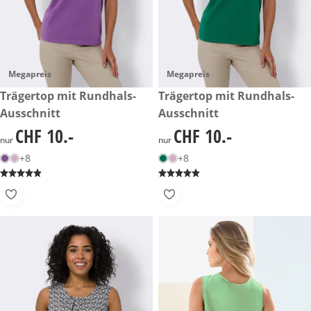
Megapreis
Megapreis
CHF 10.-
Trägertop mit Rundhals-
CHF 10.-
Trägertop mit Rundhals-
Ausschnitt
Ausschnitt
CHF 10.-
CHF 10.-
CHF 10.-
CHF 10.-
nur
nur
+8
+8