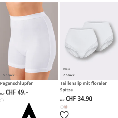
Neu
5 Stück
2 Stück
CHF 49.-
Pagenschlüpfer
CHF 34.90
Taillenslip mit floraler
Spitze
CHF 49.-
CHF 49.-
nur
CHF 34.90
CHF 34.90
nur