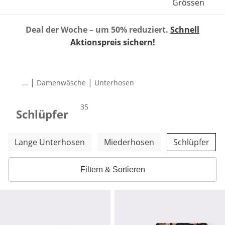
Grössen
Deal der Woche
–
um 50% reduziert.
Schnell
Aktionspreis sichern!
|
|
...
Damenwäsche
Unterhosen
Produkte
35
Schlüpfer
Weitere Kategorien überspringen
Lange Unterhosen
Miederhosen
Schlüpfer
Filtern & Sortieren