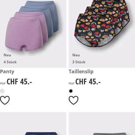
Neu
Neu
4 Stück
3 Stück
CHF 45.-
Panty
CHF 45.-
Taillenslip
CHF 45.-
CHF 45.-
CHF 45.-
CHF 45.-
nur
nur