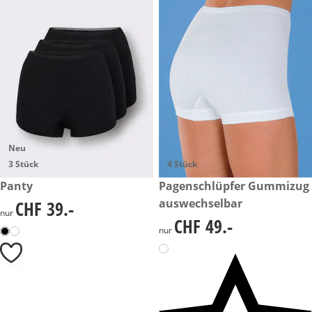
Neu
3 Stück
4 Stück
CHF 39.-
Panty
CHF 49.-
Pagenschlüpfer Gummizug
auswechselbar
CHF 39.-
CHF 39.-
nur
CHF 49.-
CHF 49.-
nur