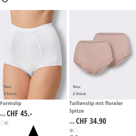
Neu
Neu
2 Stück
2 Stück
CHF 45.-
Formslip
CHF 34.90
Taillenslip mit floraler
Spitze
CHF 45.-
CHF 45.-
nur
CHF 34.90
CHF 34.90
nur