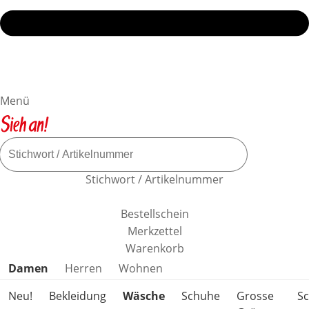
Menü
Stichwort / Artikelnummer
Bestellschein
Merkzettel
Warenkorb
Produktkategorien überspringen
Damen
Herren
Wohnen
Neu!
Bekleidung
Wäsche
Schuhe
Grosse
S