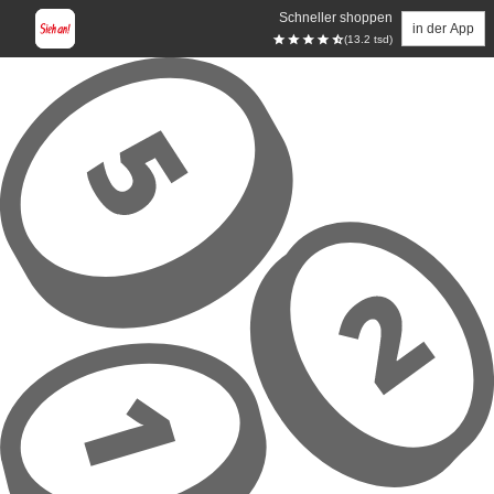
Schneller shoppen
in der App
(13.2 tsd)
Zum Hauptinhalt springen