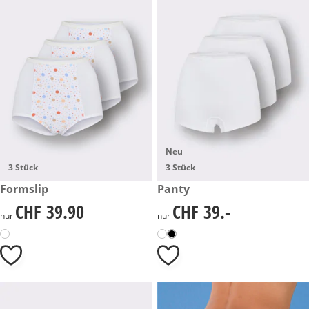
Neu
3 Stück
3 Stück
CHF 39.90
Formslip
CHF 39.-
Panty
CHF 39.90
CHF 39.-
CHF 39.90
CHF 39.-
nur
nur