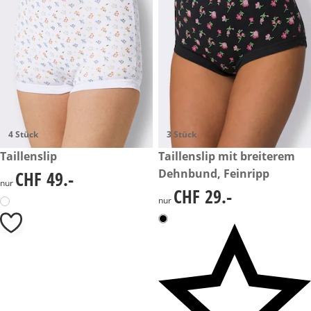
4 Stück
3 Stück
CHF 49.-
Taillenslip
CHF 29.-
Taillenslip mit breiterem
Dehnbund, Feinripp
CHF 49.-
CHF 49.-
nur
CHF 29.-
CHF 29.-
nur