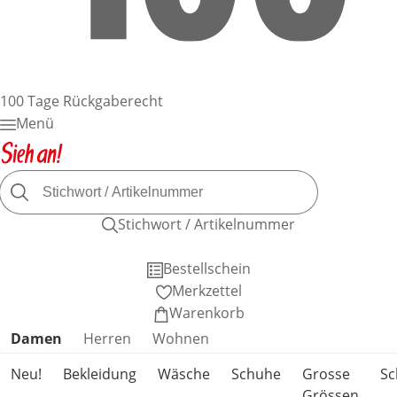
100 Tage Rückgaberecht
Menü
Stichwort / Artikelnummer
Bestellschein
Merkzettel
Warenkorb
Produktkategorien überspringen
Damen
Herren
Wohnen
Neu!
Bekleidung
Wäsche
Schuhe
Grosse
S
Grössen