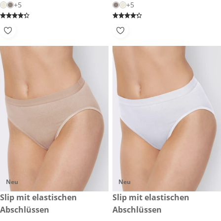
+5
+5
Neu
Neu
CHF 25.-
Slip mit elastischen
CHF 25.-
Slip mit elastischen
Abschlüssen
Abschlüssen