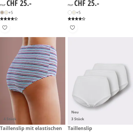
CHF 25.-
CHF 25.-
CHF 25.-
CHF 25.-
nur
nur
+5
+5
Neu
4 Stück
3 Stück
CHF 35.-
Taillenslip mit elastischen
CHF 45.-
Taillenslip