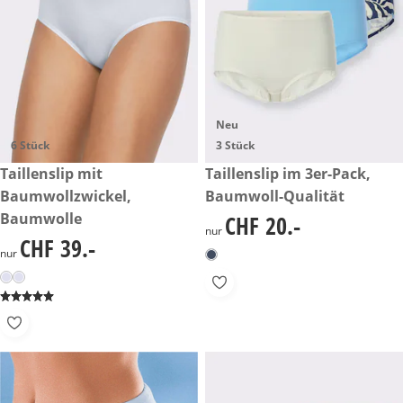
Neu
6 Stück
3 Stück
CHF 39.-
Taillenslip mit
CHF 20.-
Taillenslip im 3er-Pack,
Baumwollzwickel,
Baumwoll-Qualität
Baumwolle
CHF 20.-
CHF 20.-
nur
CHF 39.-
CHF 39.-
nur