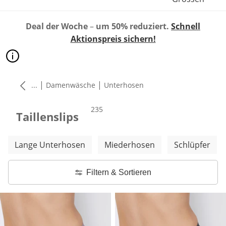
Deal der Woche
–
um 50% reduziert.
Schnell
Aktionspreis sichern!
|
|
...
Damenwäsche
Unterhosen
Produkte
235
Taillenslips
Weitere Kategorien überspringen
Lange Unterhosen
Miederhosen
Schlüpfer
Filtern & Sortieren