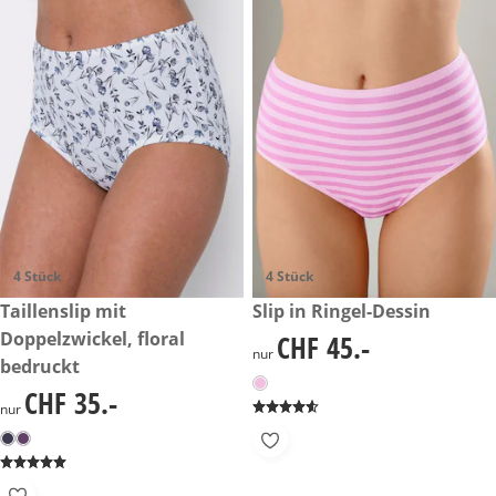
4 Stück
4 Stück
CHF 35.-
Taillenslip mit
CHF 45.-
Slip in Ringel-Dessin
Doppelzwickel, floral
CHF 45.-
CHF 45.-
nur
bedruckt
CHF 35.-
CHF 35.-
nur