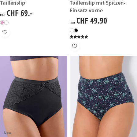
CHF 69.-
Taillenslip
CHF 49.90
Taillenslip mit Spitzen-
Einsatz vorne
CHF 69.-
CHF 69.-
nur
CHF 49.90
CHF 49.90
nur
Neu