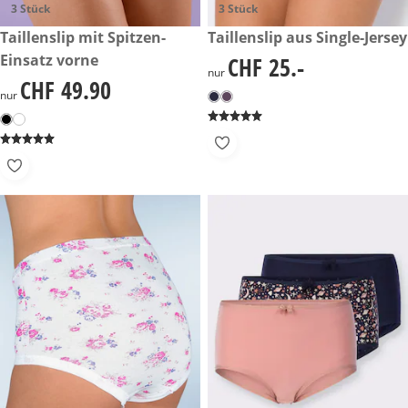
3 Stück
3 Stück
CHF 49.90
Taillenslip mit Spitzen-
CHF 25.-
Taillenslip aus Single-Jersey
Einsatz vorne
CHF 25.-
CHF 25.-
nur
CHF 49.90
CHF 49.90
nur