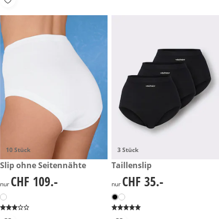
10 Stück
3 Stück
CHF 109.-
Slip ohne Seitennähte
CHF 35.-
Taillenslip
CHF 109.-
CHF 35.-
CHF 109.-
CHF 35.-
nur
nur