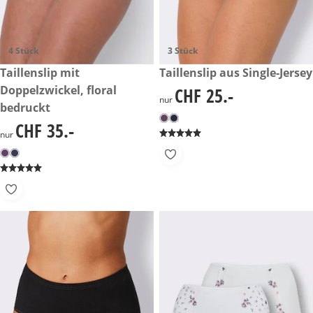
4 Stück
3 Stück
CHF 35.-
Taillenslip mit
CHF 25.-
Taillenslip aus Single-Jersey
Doppelzwickel, floral
CHF 25.-
CHF 25.-
nur
bedruckt
CHF 35.-
CHF 35.-
nur