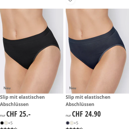
Neu
Neu
CHF 25.-
Slip mit elastischen
CHF 24.90
Slip mit elastischen
Abschlüssen
Abschlüssen
CHF 25.-
CHF 24.90
CHF 25.-
CHF 24.90
nur
nur
+5
+5