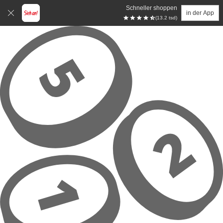
Schneller shoppen
in der App
(13.2 tsd)
Zum Hauptinhalt springen