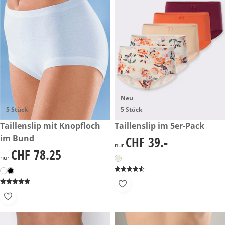
Neu
5 Stück
5 Stück
CHF 78.25
Taillenslip mit Knopfloch
CHF 39.-
Taillenslip im 5er-Pack
im Bund
CHF 39.-
CHF 39.-
nur
CHF 78.25
CHF 78.25
nur