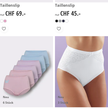
CHF 69.-
Taillenslip
CHF 45.-
Taillenslip
CHF 69.-
CHF 45.-
CHF 69.-
CHF 45.-
nur
nur
Neu
Neu
6 Stück
3 Stück