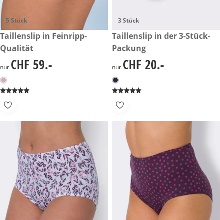
5 Stück
3 Stück
CHF 59.-
Taillenslip in Feinripp-
CHF 20.-
Taillenslip in der 3-Stück-
Qualität
Packung
CHF 59.-
CHF 20.-
CHF 59.-
CHF 20.-
nur
nur