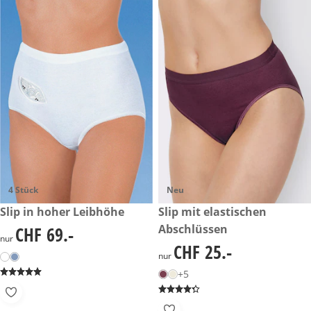
4 Stück
Neu
CHF 69.-
Slip in hoher Leibhöhe
CHF 25.-
Slip mit elastischen
Abschlüssen
CHF 69.-
CHF 69.-
nur
CHF 25.-
CHF 25.-
nur
+5