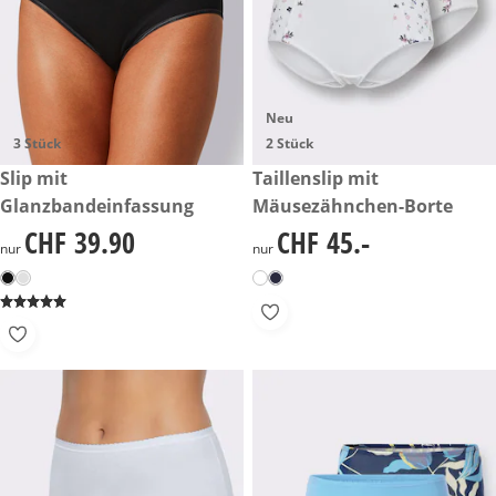
Neu
3 Stück
2 Stück
CHF 39.90
Slip mit
CHF 45.-
Taillenslip mit
Glanzbandeinfassung
Mäusezähnchen-Borte
CHF 39.90
CHF 45.-
CHF 39.90
CHF 45.-
nur
nur