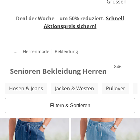
Grössen
Deal der Woche
–
um 50% reduziert.
Schnell
Aktionspreis sichern!
|
|
...
Herrenmode
Bekleidung
Produkte
846
Senioren Bekleidung Herren
Weitere Kategorien überspringen
Hosen & Jeans
Jacken & Westen
Pullover
S
Filtern & Sortieren