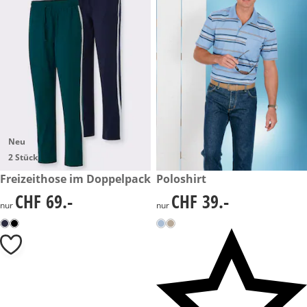
Neu
2 Stück
CHF 69.-
Freizeithose im Doppelpack
CHF 39.-
Poloshirt
CHF 69.-
CHF 39.-
CHF 69.-
CHF 39.-
nur
nur