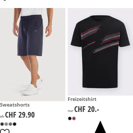
CHF 20.-
Freizeitshirt
CHF 29.90
Sweatshorts
CHF 20.-
CHF 20.-
nur
CHF 29.90
CHF 29.90
ab