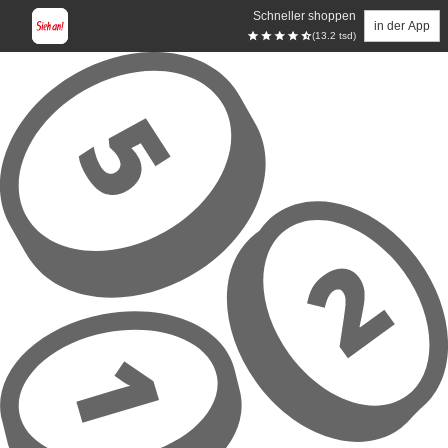
Schneller shoppen
in der App
(13.2 tsd)
Zum Hauptinhalt springen