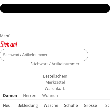
Menü
Stichwort / Artikelnummer
Bestellschein
Merkzettel
Warenkorb
Produktkategorien überspringen
Damen
Herren
Wohnen
Neu!
Bekleidung
Wäsche
Schuhe
Grosse
S