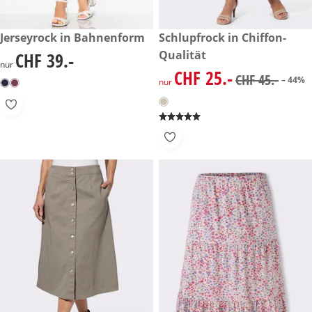
CHF 39.-
Jerseyrock in Bahnenform
reduzierter Preis CHF 25.-, vo
Schlupfrock in Chiffon-
-44%
Qualität
CHF 39.-
CHF 39.-
nur
CHF 25.-
reduzierter Preis CHF 25.-, vo
CHF 45.-
– 44%
nur