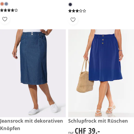
CHF 45.-
Jeansrock mit dekorativen
CHF 39.-
Schlupfrock mit Rüschen
Knöpfen
CHF 39.-
CHF 39.-
nur