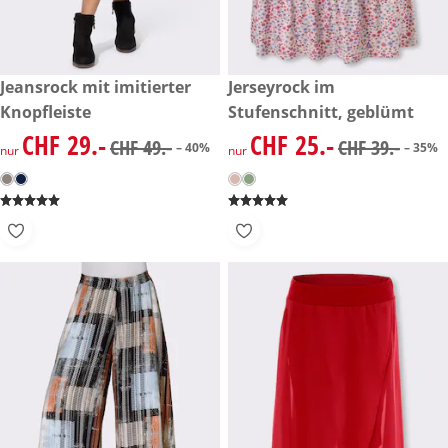
reduzierter Preis CHF 29.-, vorheriger Preis: CHF 49.-
Jeansrock mit imitierter
reduzierter Preis CHF 25.-, vo
Jerseyrock im
-40%
-35%
Knopfleiste
Stufenschnitt, geblümt
CHF 29.-
CHF 25.-
reduzierter Preis CHF 29.-, vorheriger Preis: CHF 49.-
reduzierter Preis CHF 25.-, vo
CHF 49.-
CHF 39.-
– 40%
– 35%
nur
nur