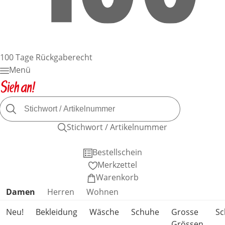
100 Tage Rückgaberecht
Menü
Stichwort / Artikelnummer
Bestellschein
Merkzettel
Warenkorb
Produktkategorien überspringen
Damen
Herren
Wohnen
Neu!
Bekleidung
Wäsche
Schuhe
Grosse
S
Grössen