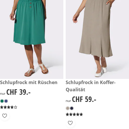
CHF 39.-
Schlupfrock mit Rüschen
CHF 59.-
Schlupfrock in Koffer-
Qualität
CHF 39.-
CHF 39.-
nur
CHF 59.-
CHF 59.-
nur