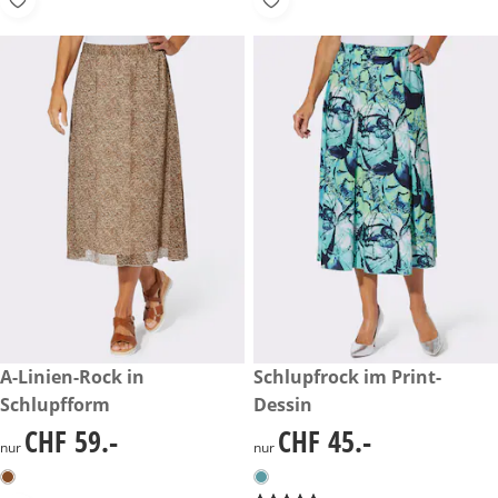
CHF 59.-
A-Linien-Rock in
CHF 45.-
Schlupfrock im Print-
Schlupfform
Dessin
CHF 59.-
CHF 45.-
CHF 59.-
CHF 45.-
nur
nur