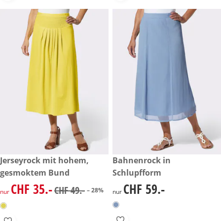
reduzierter Preis CHF 35.-, vorheriger Preis: CHF 49.-
Jerseyrock mit hohem,
CHF 59.-
Bahnenrock in
-28%
gesmoktem Bund
Schlupfform
CHF 35.-
CHF 59.-
reduzierter Preis CHF 35.-, vorheriger Preis: CHF 49.-
CHF 59.-
CHF 49.-
– 28%
nur
nur