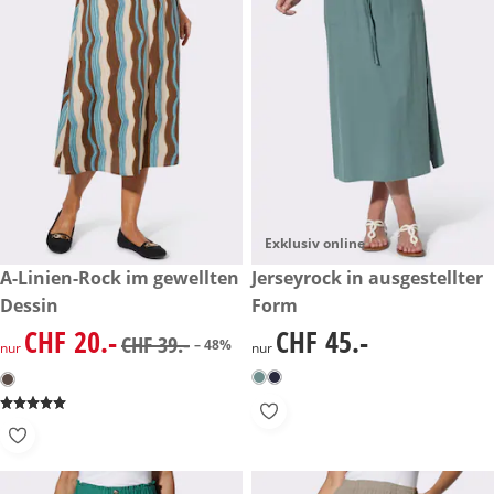
Exklusiv online
reduzierter Preis CHF 20.-, vorheriger Preis: CHF 39.-
A-Linien-Rock im gewellten
CHF 45.-
Jerseyrock in ausgestellter
-48%
Dessin
Form
CHF 20.-
CHF 45.-
reduzierter Preis CHF 20.-, vorheriger Preis: CHF 39.-
CHF 45.-
CHF 39.-
– 48%
nur
nur