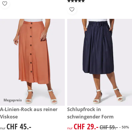
Megapreis
CHF 45.-
A-Linien-Rock aus reiner
reduzierter Preis CHF 29.-, vo
Schlupfrock in
-50%
Viskose
schwingender Form
CHF 45.-
CHF 29.-
CHF 45.-
reduzierter Preis CHF 29.-, vo
CHF 59.-
– 50%
nur
nur