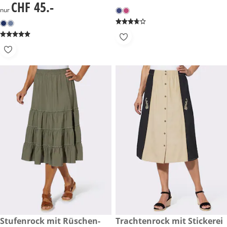
CHF 45.-
CHF 45.-
nur
CHF 49.-
Stufenrock mit Rüschen-
reduzierter Preis CHF 35.-, vo
Trachtenrock mit Stickerei
-49%