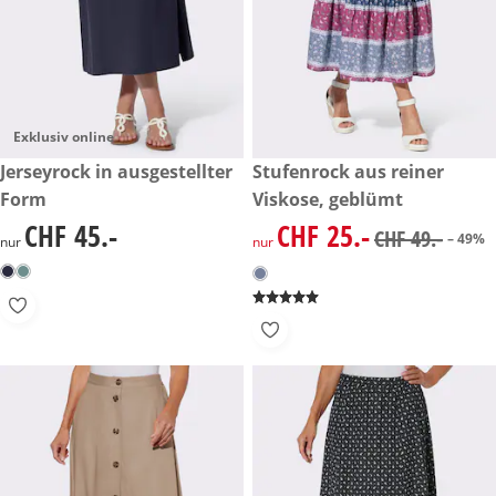
Exklusiv online
CHF 45.-
Jerseyrock in ausgestellter
reduzierter Preis CHF 25.-, vo
Stufenrock aus reiner
-49%
Form
Viskose, geblümt
CHF 45.-
CHF 25.-
CHF 45.-
reduzierter Preis CHF 25.-, vo
CHF 49.-
– 49%
nur
nur