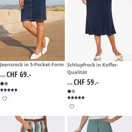
CHF 69.-
Jeansrock in 5-Pocket-Form
CHF 59.-
Schlupfrock in Koffer-
CHF 69.-
Qualität
CHF 69.-
nur
CHF 59.-
CHF 59.-
nur