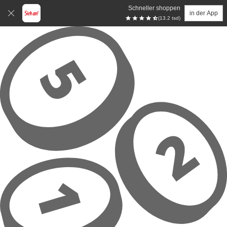
Schneller shoppen
in der App
(13.2 tsd)
Zum Hauptinhalt springen