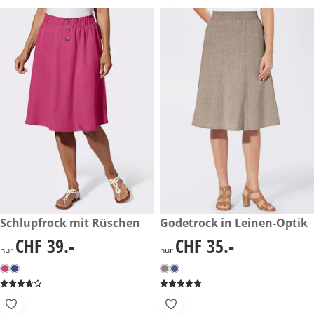
CHF 39.-
Schlupfrock mit Rüschen
CHF 35.-
Godetrock in Leinen-Optik
CHF 39.-
CHF 35.-
CHF 39.-
CHF 35.-
nur
nur