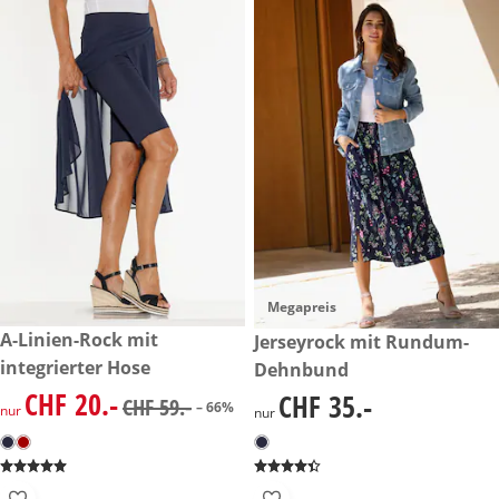
Megapreis
reduzierter Preis CHF 20.-, vorheriger Preis: CHF 59.-
A-Linien-Rock mit
CHF 35.-
Jerseyrock mit Rundum-
-66%
integrierter Hose
Dehnbund
CHF 20.-
CHF 35.-
reduzierter Preis CHF 20.-, vorheriger Preis: CHF 59.-
CHF 35.-
CHF 59.-
– 66%
nur
nur