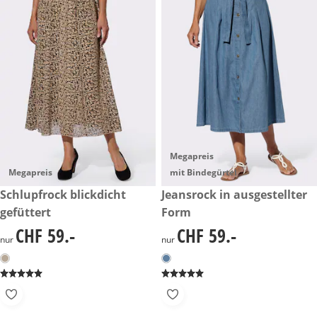
Megapreis
Megapreis
mit Bindegürtel
CHF 59.-
Schlupfrock blickdicht
CHF 59.-
Jeansrock in ausgestellter
gefüttert
Form
CHF 59.-
CHF 59.-
CHF 59.-
CHF 59.-
nur
nur