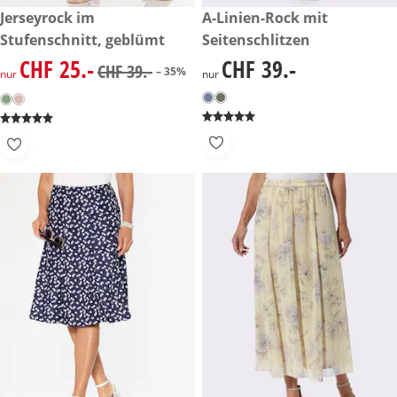
reduzierter Preis CHF 25.-, vorheriger Preis: CHF 39.-
Jerseyrock im
CHF 39.-
A-Linien-Rock mit
-35%
Stufenschnitt, geblümt
Seitenschlitzen
CHF 25.-
CHF 39.-
reduzierter Preis CHF 25.-, vorheriger Preis: CHF 39.-
CHF 39.-
CHF 39.-
– 35%
nur
nur