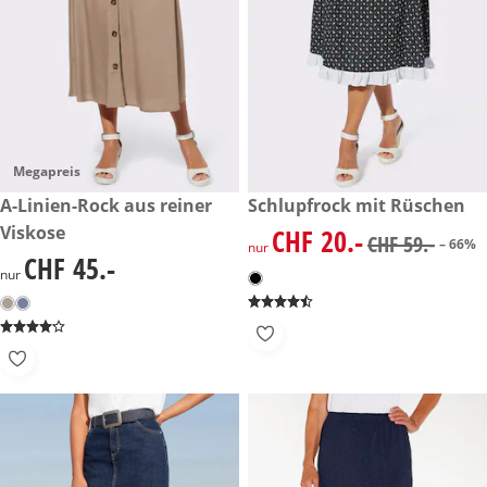
Megapreis
CHF 45.-
A-Linien-Rock aus reiner
reduzierter Preis CHF 20.-, vo
Schlupfrock mit Rüschen
-66%
Viskose
CHF 20.-
reduzierter Preis CHF 20.-, vo
CHF 59.-
– 66%
nur
CHF 45.-
CHF 45.-
nur