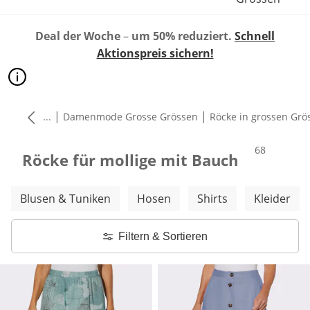
Deal der Woche
–
um 50% reduziert.
Schnell
Aktionspreis sichern!
|
|
...
Damenmode Grosse Grössen
Röcke in grossen Grö
Produkte
68
Röcke für mollige mit Bauch
Weitere Kategorien überspringen
Blusen & Tuniken
Hosen
Shirts
Kleider
Filtern & Sortieren