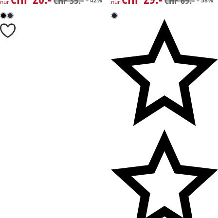
CHF 35.-
CHF 69.-
– 42%
– 58%
nur
nur