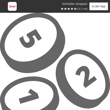
Schneller shoppen
in der App
(13.2 tsd)
Zum Hauptinhalt springen