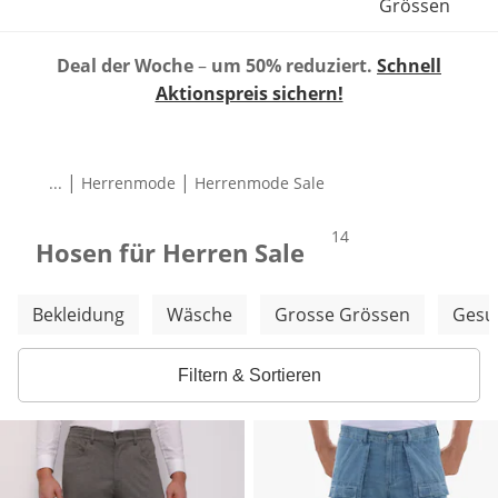
Grössen
Deal der Woche
–
um 50% reduziert.
Schnell
Aktionspreis sichern!
|
|
...
Herrenmode
Herrenmode Sale
Produkte
14
Hosen für Herren Sale
Weitere Kategorien überspringen
Bekleidung
Wäsche
Grosse Grössen
Gesu
Filtern & Sortieren