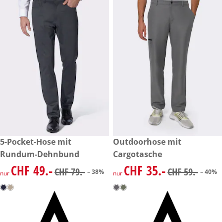
reduzierter Preis CHF 49.-, vorheriger Preis: CHF 79.-
5-Pocket-Hose mit
reduzierter Preis CHF 35.-, vo
Outdoorhose mit
-38%
-40%
Rundum-Dehnbund
Cargotasche
CHF 49.-
CHF 35.-
reduzierter Preis CHF 49.-, vorheriger Preis: CHF 79.-
reduzierter Preis CHF 35.-, vo
CHF 79.-
CHF 59.-
– 38%
– 40%
nur
nur