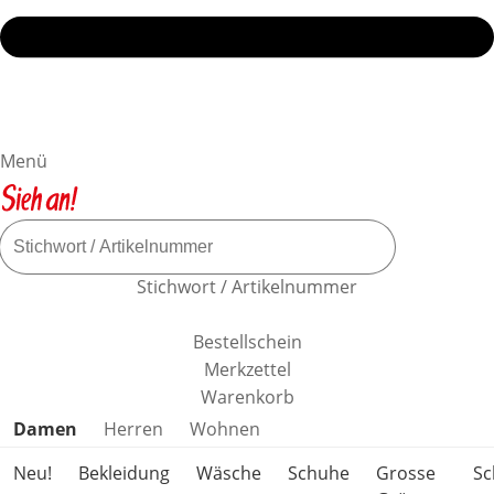
Menü
Stichwort / Artikelnummer
Bestellschein
Merkzettel
Warenkorb
Produktkategorien überspringen
Damen
Herren
Wohnen
Neu!
Bekleidung
Wäsche
Schuhe
Grosse
S