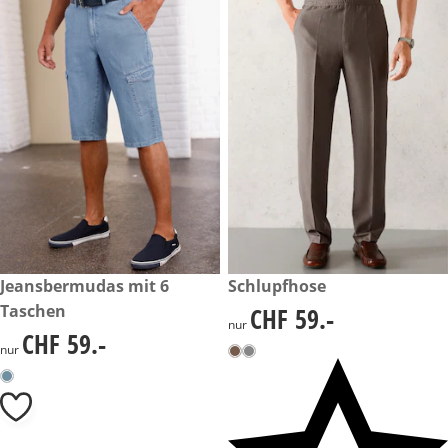
CHF 59.-
Jeansbermudas mit 6
CHF 59.-
Schlupfhose
Taschen
CHF 59.-
CHF 59.-
nur
CHF 59.-
CHF 59.-
nur