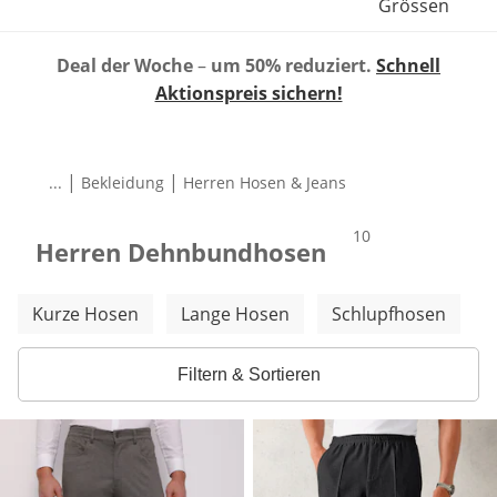
Grössen
Deal der Woche
–
um 50% reduziert.
Schnell
Aktionspreis sichern!
|
|
...
Bekleidung
Herren Hosen & Jeans
Produkte
10
Herren Dehnbundhosen
Weitere Kategorien überspringen
Kurze Hosen
Lange Hosen
Schlupfhosen
Filtern & Sortieren