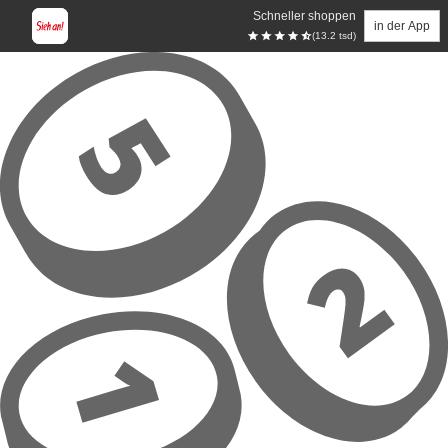
Schneller shoppen
in der App
(13.2 tsd)
Zum Hauptinhalt springen