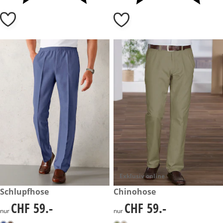
Exklusiv online
CHF 59.-
Schlupfhose
CHF 59.-
Chinohose
CHF 59.-
CHF 59.-
CHF 59.-
CHF 59.-
nur
nur