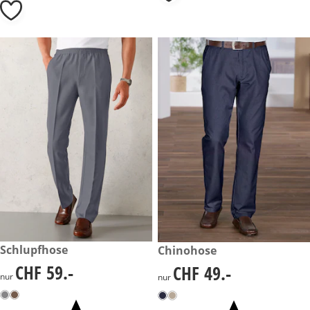
CHF 59.-
Schlupfhose
CHF 49.-
Chinohose
CHF 59.-
CHF 49.-
CHF 59.-
CHF 49.-
nur
nur