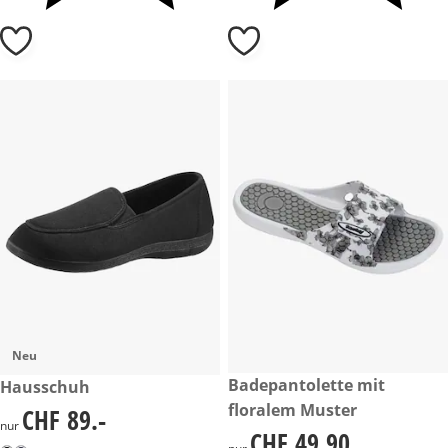
Neu
CHF 49.90
Badepantolette mit
CHF 89.-
Hausschuh
floralem Muster
CHF 89.-
CHF 89.-
nur
CHF 49.90
CHF 49.90