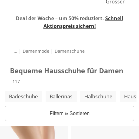
Grössen
Deal der Woche
–
um 50% reduziert.
Schnell
Aktionspreis sichern!
|
|
...
Damenmode
Damenschuhe
Bequeme Hausschuhe für Damen
Produkte
117
Weitere Kategorien überspringen
Badeschuhe
Ballerinas
Halbschuhe
Hauss
Filtern & Sortieren