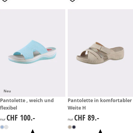
Neu
CHF 100.-
Pantolette , weich und
CHF 89.-
Pantolette in komfortabler
flexibel
Weite H
CHF 100.-
CHF 89.-
CHF 100.-
CHF 89.-
nur
nur