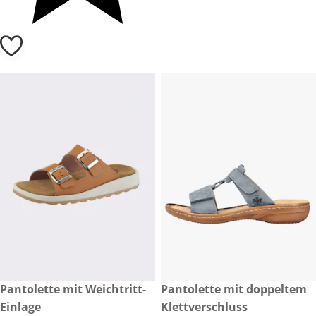
CHF 69.90
Pantolette mit Weichtritt-
CHF 99.-
Pantolette mit doppeltem
Einlage
Klettverschluss