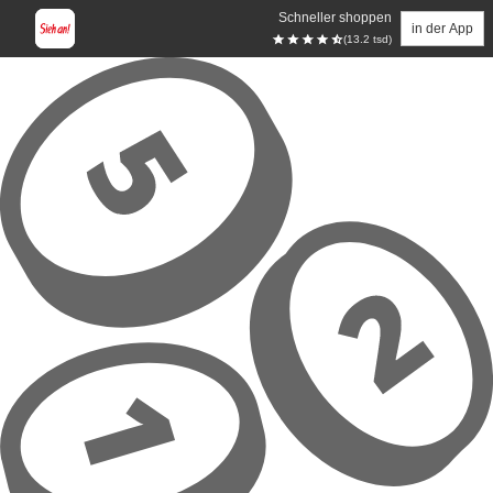
Schneller shoppen
in der App
(13.2 tsd)
Zum Hauptinhalt springen