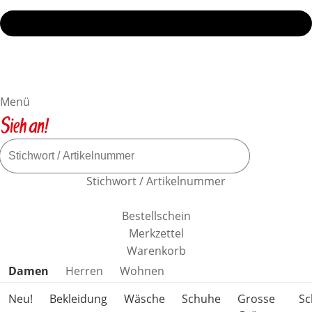
Menü
Stichwort / Artikelnummer
Bestellschein
Merkzettel
Warenkorb
Produktkategorien überspringen
Damen
Herren
Wohnen
Neu!
Bekleidung
Wäsche
Schuhe
Grosse
S