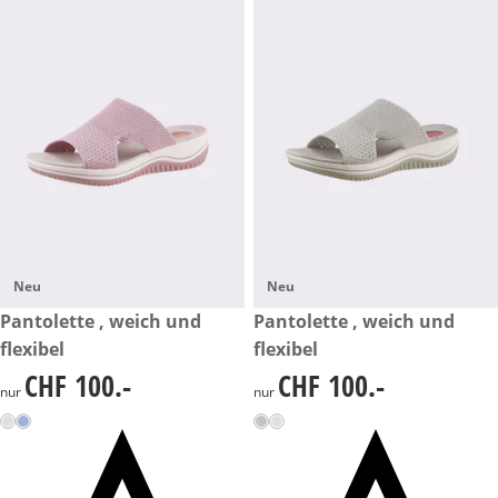
Neu
Neu
CHF 100.-
Pantolette , weich und
CHF 100.-
Pantolette , weich und
flexibel
flexibel
CHF 100.-
CHF 100.-
CHF 100.-
CHF 100.-
nur
nur