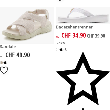
reduzierter Preis CHF 34.90, 
Badezehentrenner
-12%
CHF 34.90
reduzierter Preis CHF 34.90, 
CHF 39.90
nur
– 12%
CHF 49.90
Sandale
+3
CHF 49.90
CHF 49.90
nur