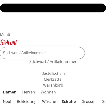
Menü
Stichwort / Artikelnummer
Bestellschein
Merkzettel
Warenkorb
Produktkategorien überspringen
Damen
Herren
Wohnen
Neu!
Bekleidung
Wäsche
Schuhe
Grosse
S