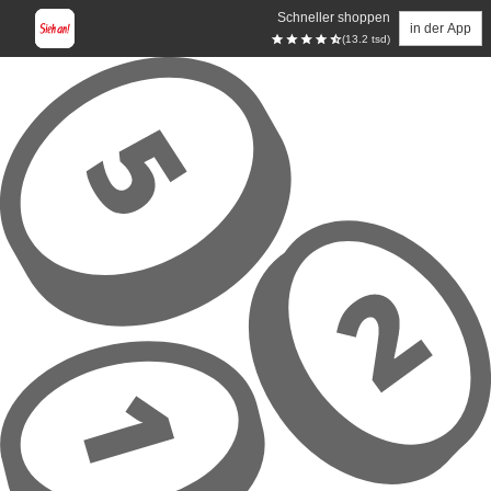
Schneller shoppen
in der App
(13.2 tsd)
Zum Hauptinhalt springen