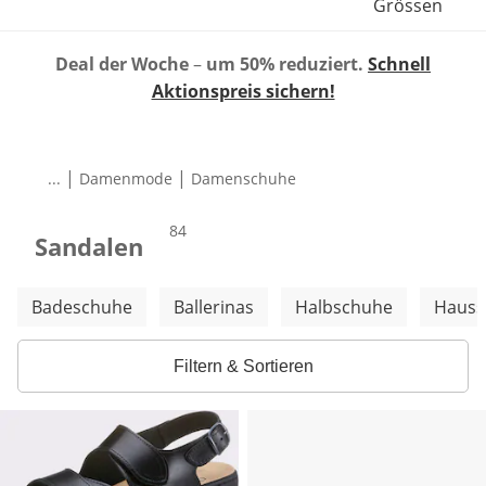
Grössen
Deal der Woche
–
um 50% reduziert.
Schnell
Aktionspreis sichern!
|
|
...
Damenmode
Damenschuhe
Produkte
84
Sandalen
Weitere Kategorien überspringen
Badeschuhe
Ballerinas
Halbschuhe
Hauss
Filtern & Sortieren