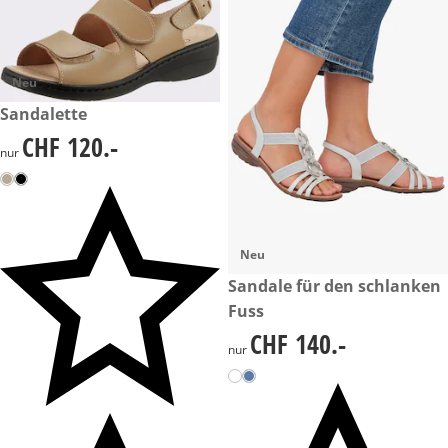
Neu
CHF 120.-
Sandalette
CHF 120.-
CHF 120.-
nur
Neu
CHF 140.-
Sandale für den schlanken
Fuss
CHF 140.-
CHF 140.-
nur