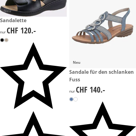
Neu
CHF 120.-
Sandalette
CHF 120.-
CHF 120.-
nur
Neu
CHF 140.-
Sandale für den schlanken
Fuss
CHF 140.-
CHF 140.-
nur