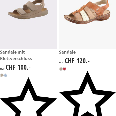
CHF 100.-
Sandale mit
CHF 120.-
Sandale
Klettverschluss
CHF 120.-
CHF 120.-
nur
CHF 100.-
CHF 100.-
nur