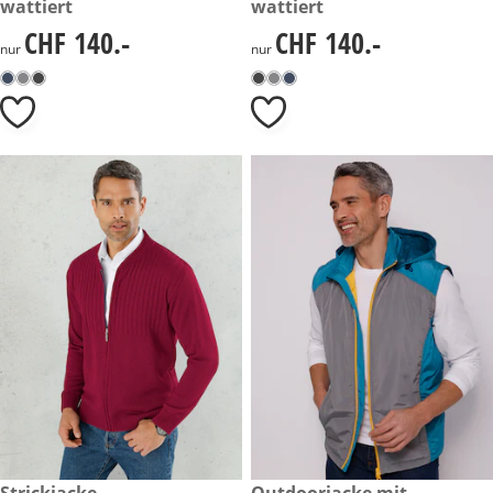
wattiert
wattiert
CHF 140.-
CHF 140.-
CHF 140.-
CHF 140.-
nur
nur
CHF 59.-
Strickjacke
CHF 140.-
Outdoorjacke mit