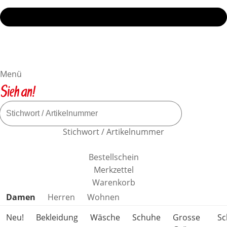
Menü
Stichwort / Artikelnummer
Bestellschein
Merkzettel
Warenkorb
Produktkategorien überspringen
Damen
Herren
Wohnen
Neu!
Bekleidung
Wäsche
Schuhe
Grosse
S