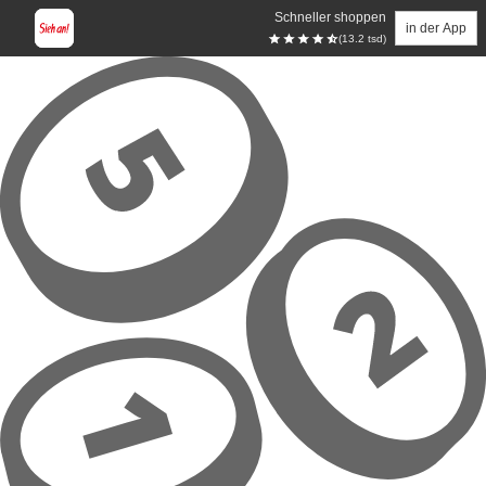
Schneller shoppen
in der App
(13.2 tsd)
Zum Hauptinhalt springen