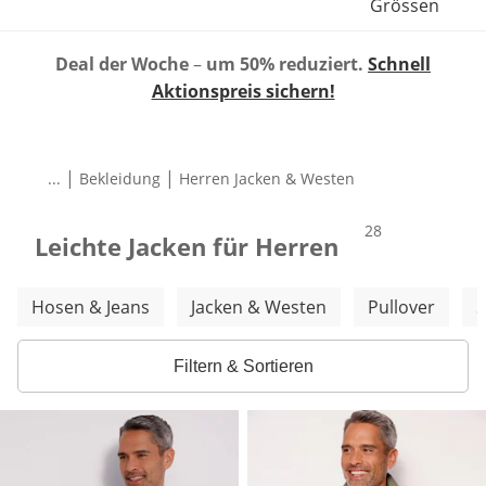
Grössen
Deal der Woche
–
um 50% reduziert.
Schnell
Aktionspreis sichern!
|
|
...
Bekleidung
Herren Jacken & Westen
Produkte
28
Leichte Jacken für Herren
Weitere Kategorien überspringen
Hosen & Jeans
Jacken & Westen
Pullover
S
Filtern & Sortieren