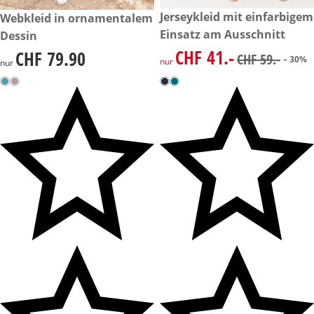
reduzierter Preis CHF 41.-, vo
Jerseykleid mit einfarbigem
CHF 79.90
Webkleid in ornamentalem
-30%
Einsatz am Ausschnitt
Dessin
CHF 41.-
CHF 79.90
reduzierter Preis CHF 41.-, vo
CHF 79.90
CHF 59.-
– 30%
nur
nur