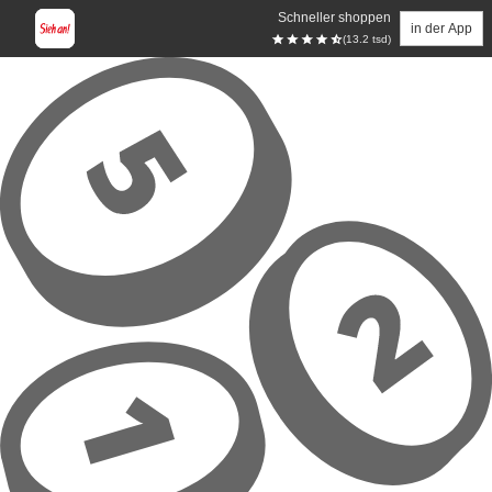
Schneller shoppen
in der App
(13.2 tsd)
Zum Hauptinhalt springen