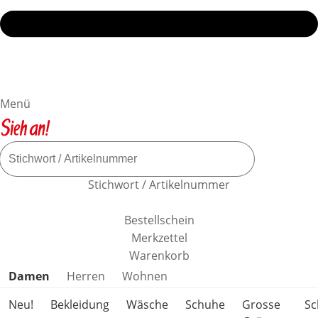
Menü
Stichwort / Artikelnummer
Bestellschein
Merkzettel
Warenkorb
Produktkategorien überspringen
Damen
Herren
Wohnen
Neu!
Bekleidung
Wäsche
Schuhe
Grosse
S