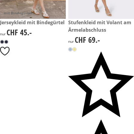
mit Bindegürtel
CHF 45.-
Jerseykleid mit Bindegürtel
CHF 69.-
Stufenkleid mit Volant am
Ärmelabschluss
CHF 45.-
CHF 45.-
nur
CHF 69.-
CHF 69.-
nur