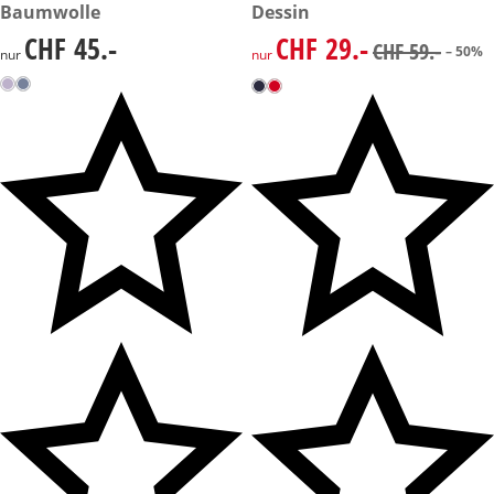
Baumwolle
Dessin
CHF 45.-
CHF 29.-
CHF 45.-
reduzierter Preis CHF 29.-, vo
CHF 59.-
– 50%
nur
nur