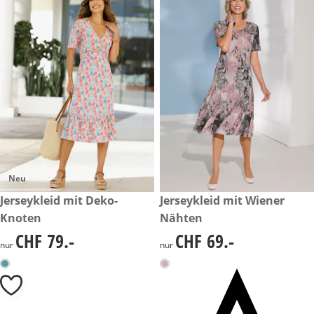
Neu
CHF 79.-
Jerseykleid mit Deko-
CHF 69.-
Jerseykleid mit Wiener
Knoten
Nähten
CHF 79.-
CHF 69.-
CHF 79.-
CHF 69.-
nur
nur