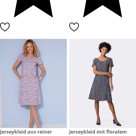
CHF 45.-
Jerseykleid aus reiner
reduzierter Preis CHF 29.-, vo
Jerseykleid mit floralem
-50%