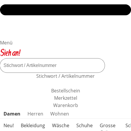
Menü
Stichwort / Artikelnummer
Bestellschein
Merkzettel
Warenkorb
Produktkategorien überspringen
Damen
Herren
Wohnen
Neu!
Bekleidung
Wäsche
Schuhe
Grosse
S