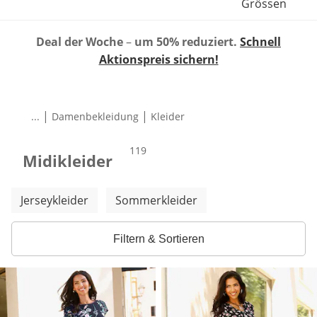
Grössen
Deal der Woche
–
um 50% reduziert.
Schnell
Aktionspreis sichern!
|
|
...
Damenbekleidung
Kleider
Produkte
119
Midikleider
Weitere Kategorien überspringen
Jerseykleider
Sommerkleider
Filtern & Sortieren