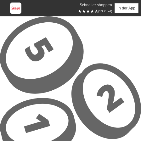
Schneller shoppen
in der App
(13.2 tsd)
Zum Hauptinhalt springen