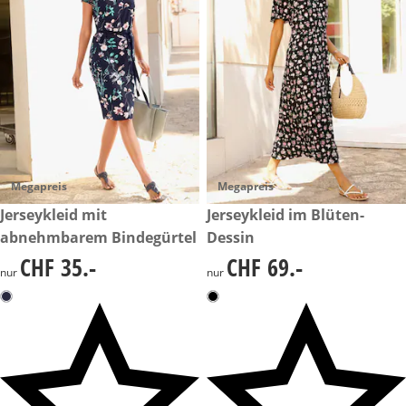
Megapreis
Megapreis
CHF 35.-
Jerseykleid mit
CHF 69.-
Jerseykleid im Blüten-
abnehmbarem Bindegürtel
Dessin
CHF 35.-
CHF 69.-
CHF 35.-
CHF 69.-
nur
nur