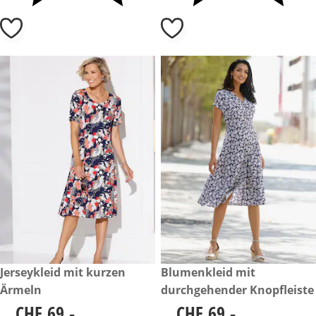
CHF 69.-
Jerseykleid mit kurzen
CHF 69.-
Blumenkleid mit
Ärmeln
durchgehender Knopfleiste
CHF 69.-
CHF 69.-
CHF 69.-
CHF 69.-