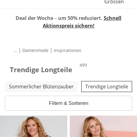
Grössen
Deal der Woche
–
um 50% reduziert.
Schnell
Aktionspreis sichern!
|
|
...
Damenmode
Inspirationen
Produkte
499
Trendige Longteile
Weitere Kategorien überspringen
Sommerlicher Blütenzauber
Trendige Longteile
Filtern & Sortieren