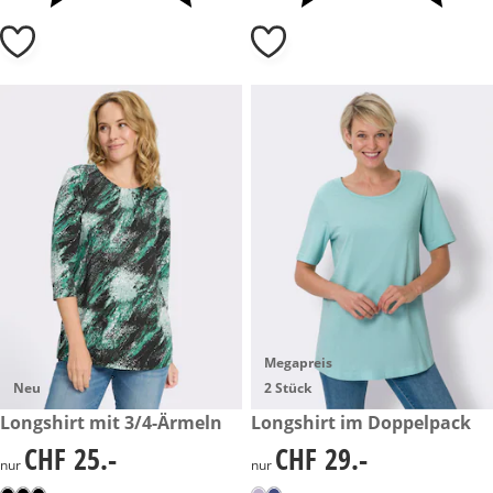
Megapreis
Neu
2 Stück
CHF 25.-
Longshirt mit 3/4-Ärmeln
CHF 29.-
Longshirt im Doppelpack
CHF 25.-
CHF 29.-
CHF 25.-
CHF 29.-
nur
nur