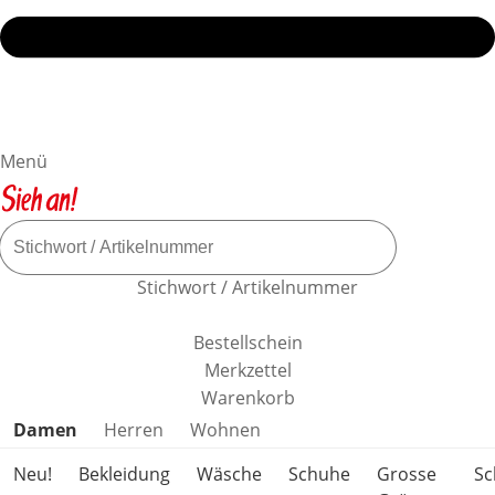
Menü
Stichwort / Artikelnummer
Bestellschein
Merkzettel
Warenkorb
Produktkategorien überspringen
Damen
Herren
Wohnen
Neu!
Bekleidung
Wäsche
Schuhe
Grosse
S