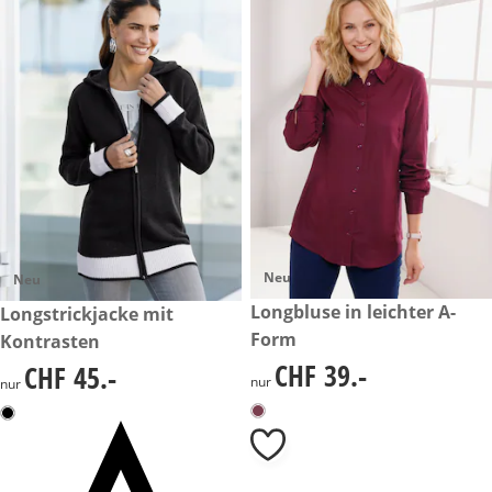
Neu
Neu
CHF 39.-
Longbluse in leichter A-
CHF 45.-
Longstrickjacke mit
Form
Kontrasten
CHF 39.-
CHF 45.-
CHF 39.-
CHF 45.-
nur
nur