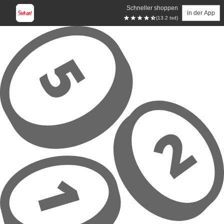
Schneller shoppen
in der App
(13.2 tsd)
Zum Hauptinhalt springen