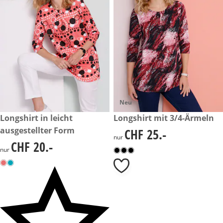
Neu
CHF 20.-
Longshirt in leicht
CHF 25.-
Longshirt mit 3/4-Ärmeln
ausgestellter Form
CHF 25.-
CHF 25.-
nur
CHF 20.-
CHF 20.-
nur