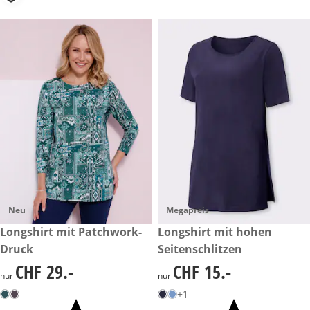
Neu
Megapreis
CHF 29.-
Longshirt mit Patchwork-
CHF 15.-
Longshirt mit hohen
Druck
Seitenschlitzen
CHF 29.-
CHF 15.-
CHF 29.-
CHF 15.-
nur
nur
+1