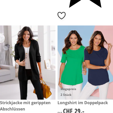
Megapreis
2 Stück
CHF 49.-
Strickjacke mit gerippten
CHF 29.-
Longshirt im Doppelpack
Abschlüssen
CHF 29.-
CHF 29.-
nur