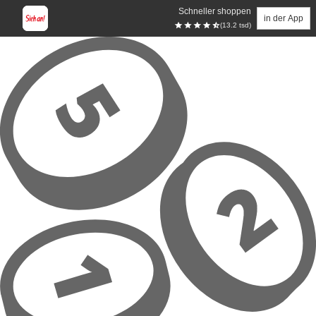
Schneller shoppen
in der App
(13.2 tsd)
Zum Hauptinhalt springen