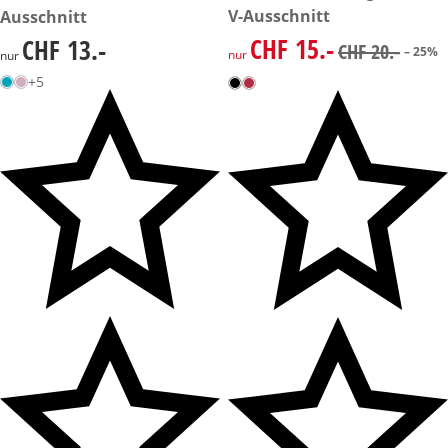
V-Ausschnitt
Ausschnitt
CHF 15.-
CHF 13.-
reduzierter Preis CHF 15.-, vo
CHF 13.-
CHF 20.-
– 25%
nur
nur
+5