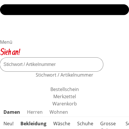
Menü
Stichwort / Artikelnummer
Bestellschein
Merkzettel
Warenkorb
Produktkategorien überspringen
Damen
Herren
Wohnen
Neu!
Bekleidung
Wäsche
Schuhe
Grosse
S