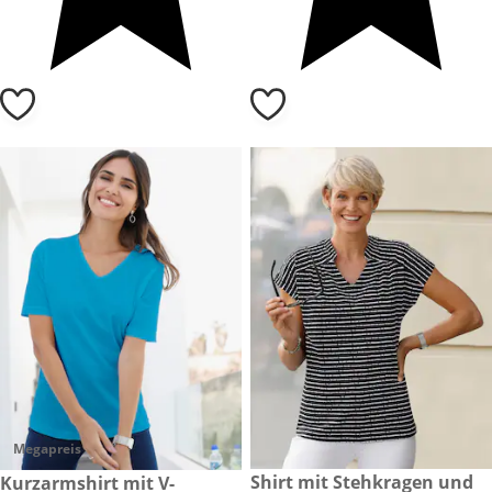
Megapreis
reduzierter Preis CHF 15.-, vo
Shirt mit Stehkragen und
CHF 13.-
Kurzarmshirt mit V-
-25%