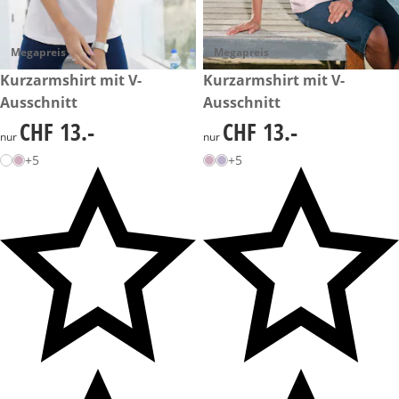
Megapreis
Megapreis
CHF 13.-
Kurzarmshirt mit V-
CHF 13.-
Kurzarmshirt mit V-
Ausschnitt
Ausschnitt
CHF 13.-
CHF 13.-
CHF 13.-
CHF 13.-
nur
nur
+5
+5