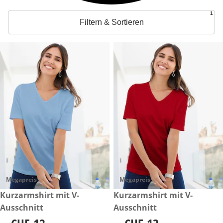
1
Filtern & Sortieren
Megapreis
Megapreis
CHF 13.-
Kurzarmshirt mit V-
CHF 13.-
Kurzarmshirt mit V-
Ausschnitt
Ausschnitt
CHF 13.-
CHF 13.-