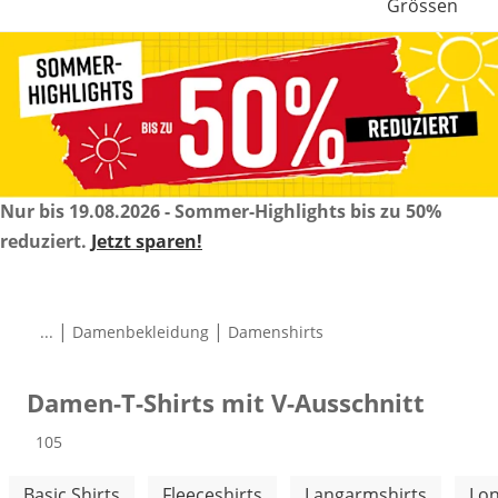
Grössen
Nur bis 19.08.2026 - Sommer-Highlights bis zu 50%
reduziert.
Jetzt sparen!
|
|
...
Damenbekleidung
Damenshirts
Damen-T-Shirts mit V-Ausschnitt
Produkte
105
Weitere Kategorien überspringen
Basic Shirts
Fleeceshirts
Langarmshirts
Lon