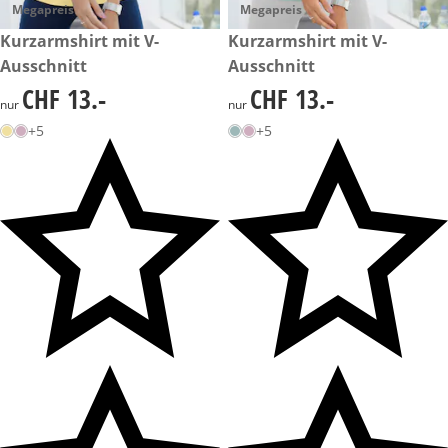
Megapreis
Megapreis
CHF 13.-
Kurzarmshirt mit V-
CHF 13.-
Kurzarmshirt mit V-
Ausschnitt
Ausschnitt
CHF 13.-
CHF 13.-
CHF 13.-
CHF 13.-
nur
nur
+5
+5