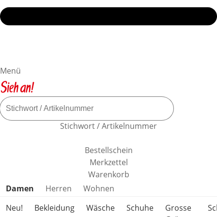
Menü
Stichwort / Artikelnummer
Bestellschein
Merkzettel
Warenkorb
Produktkategorien überspringen
Damen
Herren
Wohnen
Neu!
Bekleidung
Wäsche
Schuhe
Grosse
S