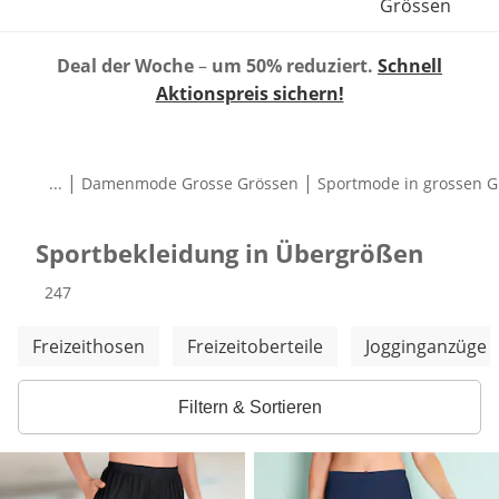
Grössen
Deal der Woche
–
um 50% reduziert.
Schnell
Aktionspreis sichern!
|
|
...
Damenmode Grosse Grössen
Sportmode in grossen G
Sportbekleidung in Übergrößen
Produkte
247
Weitere Kategorien überspringen
Freizeithosen
Freizeitoberteile
Jogginganzüge
Filtern & Sortieren