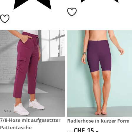
Neu
CHF 35.-
7/8-Hose mit aufgesetzter
CHF 15.-
Radlerhose in kurzer Form
Pattentasche
CHF 15.-
CHF 15.-