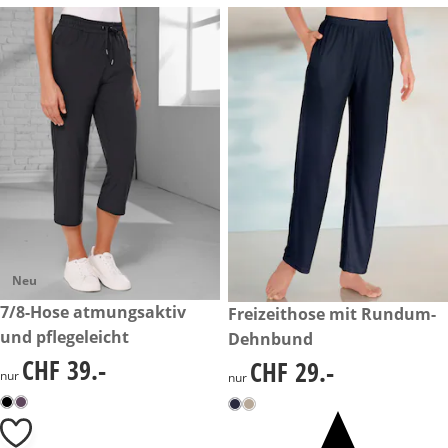
Neu
CHF 39.-
7/8-Hose atmungsaktiv
CHF 29.-
Freizeithose mit Rundum-
und pflegeleicht
Dehnbund
CHF 39.-
CHF 29.-
CHF 39.-
CHF 29.-
nur
nur