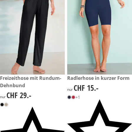
CHF 29.-
Freizeithose mit Rundum-
CHF 15.-
Radlerhose in kurzer Form
Dehnbund
CHF 15.-
CHF 15.-
nur
CHF 29.-
CHF 29.-
nur
+1