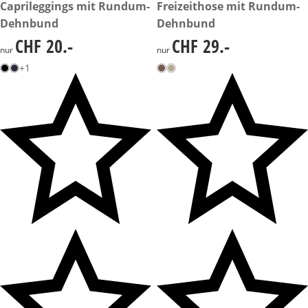
CHF 20.-
Caprileggings mit Rundum-
CHF 29.-
Freizeithose mit Rundum-
Dehnbund
Dehnbund
CHF 20.-
CHF 29.-
CHF 20.-
CHF 29.-
nur
nur
+1