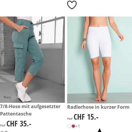
Neu
CHF 35.-
7/8-Hose mit aufgesetzter
CHF 15.-
Radlerhose in kurzer Form
Pattentasche
CHF 15.-
CHF 15.-
nur
CHF 35.-
CHF 35.-
nur
+1