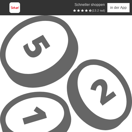
Schneller shoppen
in der App
(13.2 tsd)
Zum Hauptinhalt springen