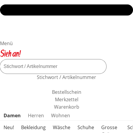
Menü
Stichwort / Artikelnummer
Bestellschein
Merkzettel
Warenkorb
Produktkategorien überspringen
Damen
Herren
Wohnen
Neu!
Bekleidung
Wäsche
Schuhe
Grosse
S