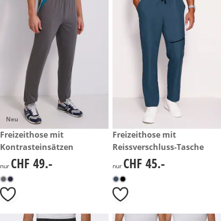
Neu
CHF 49.-
Freizeithose mit
CHF 45.-
Freizeithose mit
Kontrasteinsätzen
Reissverschluss-Tasche
CHF 49.-
CHF 45.-
CHF 49.-
CHF 45.-
nur
nur