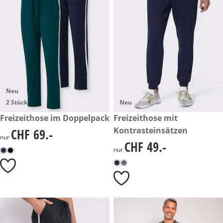
Neu
2 Stück
Neu
CHF 69.-
Freizeithose im Doppelpack
CHF 49.-
Freizeithose mit
Kontrasteinsätzen
CHF 69.-
CHF 69.-
nur
CHF 49.-
CHF 49.-
nur