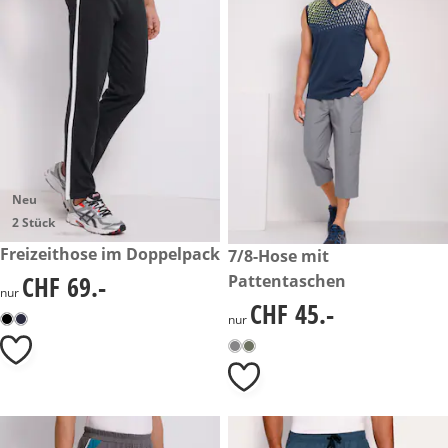
Neu
2 Stück
CHF 69.-
Freizeithose im Doppelpack
CHF 45.-
7/8-Hose mit
CHF 69.-
Pattentaschen
CHF 69.-
nur
CHF 45.-
CHF 45.-
nur