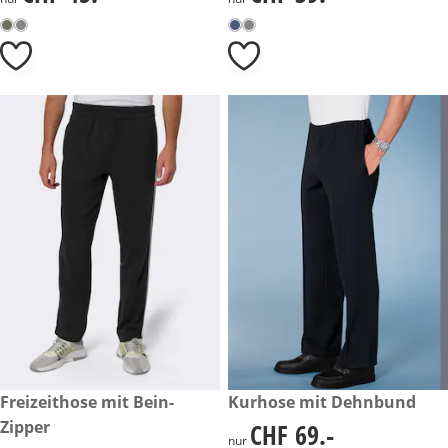
CHF 59.-
Freizeithose mit Bein-
CHF 69.-
Kurhose mit Dehnbund
Zipper
CHF 69.-
CHF 69.-
nur