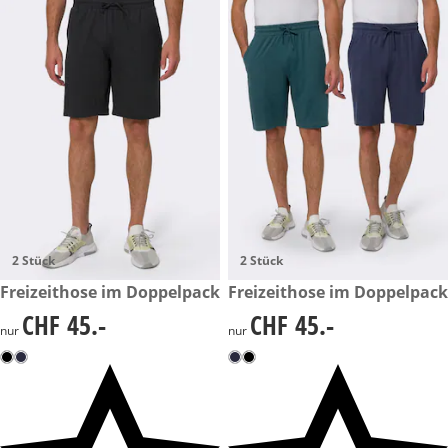
2 Stück
2 Stück
CHF 45.-
Freizeithose im Doppelpack
CHF 45.-
Freizeithose im Doppelpack
CHF 45.-
CHF 45.-
CHF 45.-
CHF 45.-
nur
nur