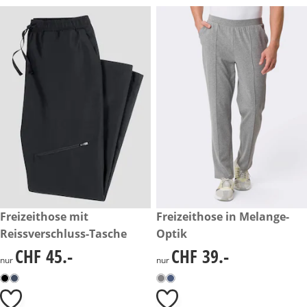
CHF 45.-
Freizeithose mit
CHF 39.-
Freizeithose in Melange-
Reissverschluss-Tasche
Optik
CHF 45.-
CHF 39.-
CHF 45.-
CHF 39.-
nur
nur