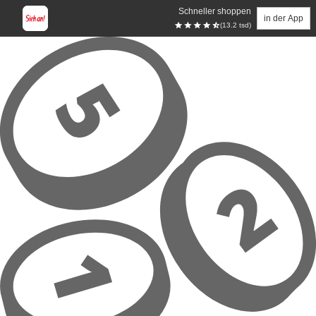
Schneller shoppen
in der App
(13.2 tsd)
Zum Hauptinhalt springen