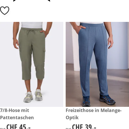
CHF 45.-
7/8-Hose mit
CHF 39.-
Freizeithose in Melange-
Pattentaschen
Optik
CHF 45.-
CHF 39.-
CHF 45.-
CHF 39.-
nur
nur