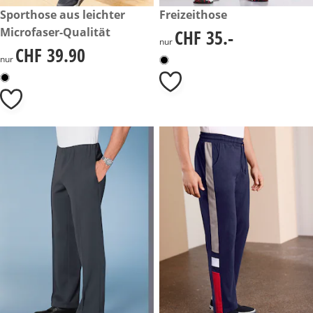
CHF 39.90
Sporthose aus leichter
CHF 35.-
Freizeithose
Microfaser-Qualität
CHF 35.-
CHF 35.-
nur
CHF 39.90
CHF 39.90
nur