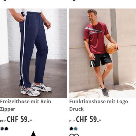
CHF 59.-
Freizeithose mit Bein-
CHF 59.-
Funktionshose mit Logo-
Zipper
Druck
CHF 59.-
CHF 59.-
CHF 59.-
CHF 59.-
nur
nur