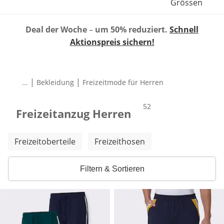
Grössen
Deal der Woche
–
um 50% reduziert.
Schnell
Aktionspreis sichern!
|
|
...
Bekleidung
Freizeitmode für Herren
Produkte
52
Freizeitanzug Herren
Weitere Kategorien überspringen
Freizeitoberteile
Freizeithosen
Filtern & Sortieren