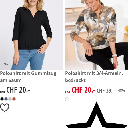
Neu
CHF 20.-
Poloshirt mit Gummizug
reduzierter Preis CHF 20.-, vo
Poloshirt mit 3/4-Ärmeln,
-48%
am Saum
bedruckt
CHF 20.-
CHF 20.-
CHF 20.-
reduzierter Preis CHF 20.-, vo
CHF 39.-
– 48%
nur
nur