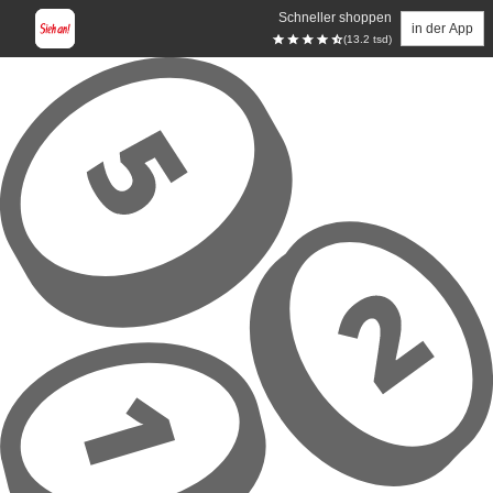
Schneller shoppen
in der App
(13.2 tsd)
Zum Hauptinhalt springen