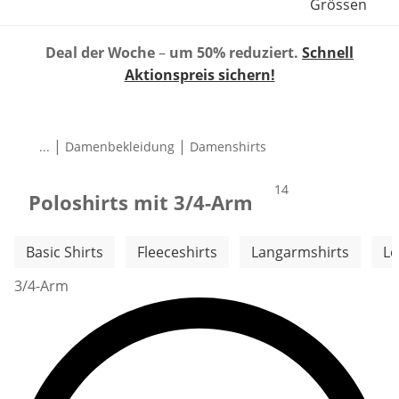
Grössen
Deal der Woche
–
um 50% reduziert.
Schnell
Aktionspreis sichern!
|
|
...
Damenbekleidung
Damenshirts
Produkte
14
Poloshirts mit 3/4-Arm
Weitere Kategorien überspringen
Basic Shirts
Fleeceshirts
Langarmshirts
Lo
3/4-Arm