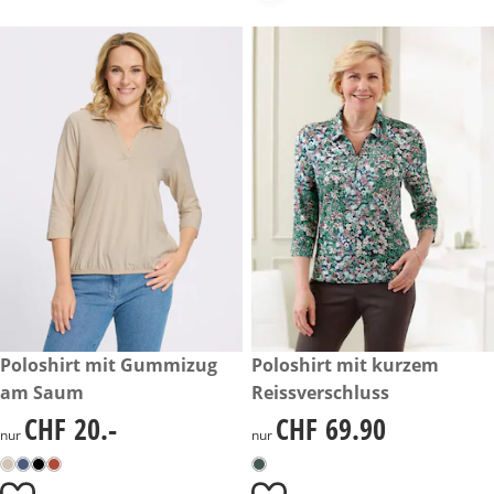
CHF 20.-
Poloshirt mit Gummizug
CHF 69.90
Poloshirt mit kurzem
am Saum
Reissverschluss
CHF 20.-
CHF 69.90
CHF 20.-
CHF 69.90
nur
nur