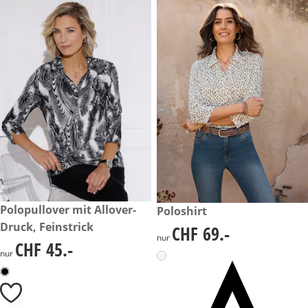
CHF 45.-
Polopullover mit Allover-
CHF 69.-
Poloshirt
Druck, Feinstrick
CHF 69.-
CHF 69.-
nur
CHF 45.-
CHF 45.-
nur