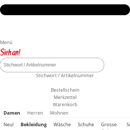
Menü
Stichwort / Artikelnummer
Bestellschein
Merkzettel
Warenkorb
Produktkategorien überspringen
Damen
Herren
Wohnen
Neu!
Bekleidung
Wäsche
Schuhe
Grosse
S