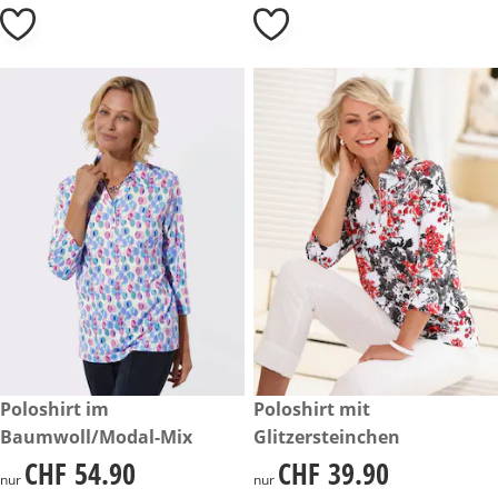
CHF 54.90
Poloshirt im
CHF 39.90
Poloshirt mit
Baumwoll/Modal-Mix
Glitzersteinchen
CHF 54.90
CHF 39.90
CHF 54.90
CHF 39.90
nur
nur