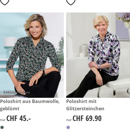
Exklusiv online
CHF 45.-
Poloshirt aus Baumwolle,
CHF 69.90
Poloshirt mit
geblümt
Glitzersteinchen
CHF 45.-
CHF 69.90
CHF 45.-
CHF 69.90
nur
nur