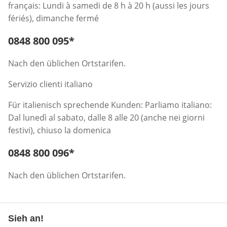
français: Lundi à samedi de 8 h à 20 h (aussi les jours
fériés), dimanche fermé
Telefonnummer:
0848 800 095
*
Öffnet Telefon-Client
Nach den üblichen Ortstarifen.
Servizio clienti italiano
Für italienisch sprechende Kunden: Parliamo italiano:
Dal lunedì al sabato, dalle 8 alle 20 (anche nei giorni
festivi), chiuso la domenica
Telefonnummer:
0848 800 096
*
Öffnet Telefon-Client
Nach den üblichen Ortstarifen.
Sieh an!