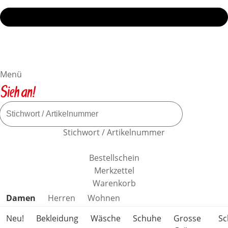
Menü
Stichwort / Artikelnummer
Bestellschein
Merkzettel
Warenkorb
Produktkategorien überspringen
Damen
Herren
Wohnen
Neu!
Bekleidung
Wäsche
Schuhe
Grosse
S