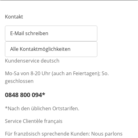
Kontakt
E-Mail schreiben
Öffnet E-Mail-Client
Alle Kontaktmöglichkeiten
Kundenservice deutsch
Mo-Sa von 8-20 Uhr (auch an Feiertagen); So.
geschlossen
Telefonnummer:
0848 800 094
*
Öffnet Telefon-Client
*Nach den üblichen Ortstarifen.
Service Clientèle français
Für französisch sprechende Kunden: Nous parlons