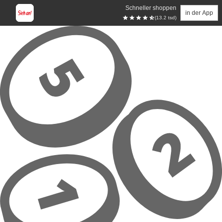
Schneller shoppen
in der App
(13.2 tsd)
Zum Hauptinhalt springen