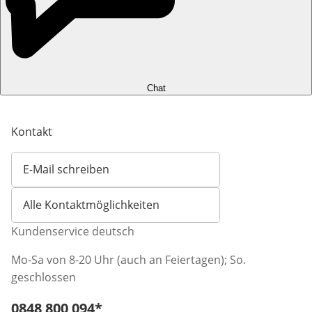
Chat
Kontakt
E-Mail schreiben
Öffnet E-Mail-Client
Alle Kontaktmöglichkeiten
Kundenservice deutsch
Mo-Sa von 8-20 Uhr (auch an Feiertagen); So.
geschlossen
Telefonnummer:
0848 800 094
*
Öffnet Telefon-Client