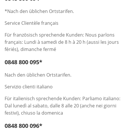
*Nach den üblichen Ortstarifen.
Service Clientèle français
Für französisch sprechende Kunden: Nous parlons
français: Lundi à samedi de 8 h à 20 h (aussi les jours
fériés), dimanche fermé
Telefonnummer:
0848 800 095
*
Öffnet Telefon-Client
Nach den üblichen Ortstarifen.
Servizio clienti italiano
Für italienisch sprechende Kunden: Parliamo italiano:
Dal lunedì al sabato, dalle 8 alle 20 (anche nei giorni
festivi), chiuso la domenica
Telefonnummer:
0848 800 096
*
Öffnet Telefon-Client