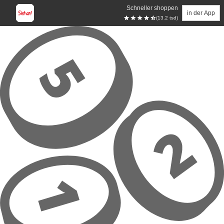
Schneller shoppen
in der App
(13.2 tsd)
Zum Hauptinhalt springen