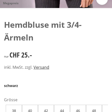
Megapreis
Zum Vergrössern auf das Bild klicken
Hemdbluse mit 3/4-
Ärmeln
CHF 25.-
CHF 25.-
nur
inkl. MwSt. zzgl.
Versand
schwarz
Grösse
38
40
42
44
46
48
50