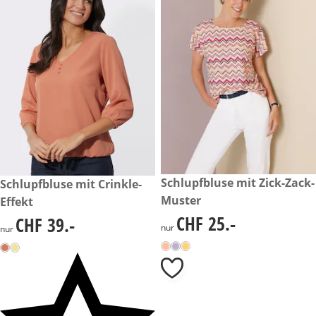
CHF 25.-
Schlupfbluse mit Zick-Zack-
CHF 39.-
Schlupfbluse mit Crinkle-
Muster
Effekt
CHF 25.-
CHF 39.-
CHF 25.-
CHF 39.-
nur
nur