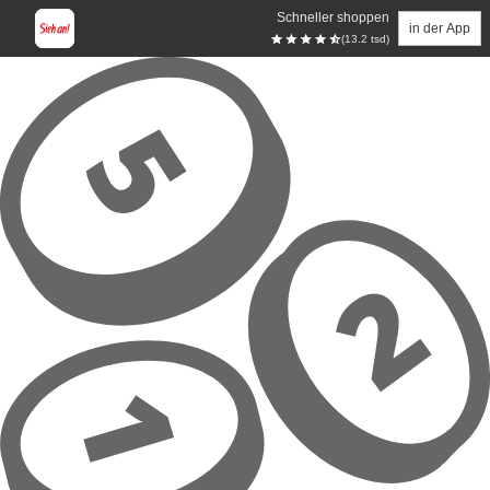
Schneller shoppen
in der App
(13.2 tsd)
Zum Hauptinhalt springen