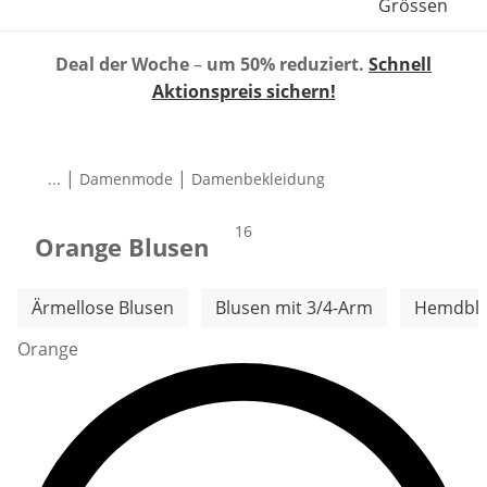
Grössen
Deal der Woche
–
um 50% reduziert.
Schnell
Aktionspreis sichern!
|
|
...
Damenmode
Damenbekleidung
Produkte
16
Orange Blusen
Weitere Kategorien überspringen
Ärmellose Blusen
Blusen mit 3/4-Arm
Hemdbl
Orange