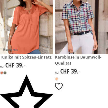
Megapreis
CHF 39.-
Tunika mit Spitzen-Einsatz
CHF 39.-
Karobluse in Baumwoll-
Qualität
CHF 39.-
CHF 39.-
nur
CHF 39.-
CHF 39.-
nur