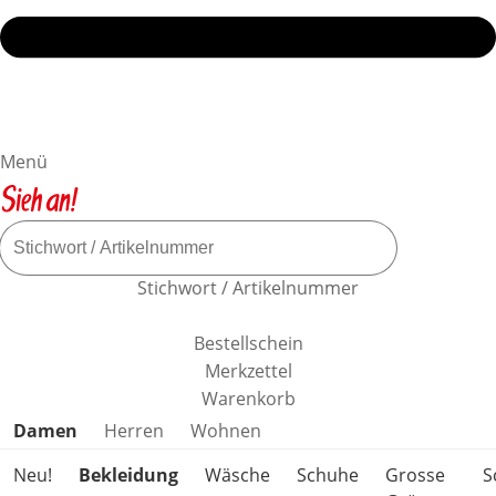
Menü
Stichwort / Artikelnummer
Bestellschein
Merkzettel
Warenkorb
Produktkategorien überspringen
Damen
Herren
Wohnen
Neu!
Bekleidung
Wäsche
Schuhe
Grosse
S