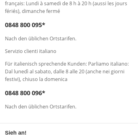
français: Lundi à samedi de 8 h à 20 h (aussi les jours
fériés), dimanche fermé
Telefonnummer:
0848 800 095
*
Öffnet Telefon-Client
Nach den üblichen Ortstarifen.
Servizio clienti italiano
Für italienisch sprechende Kunden: Parliamo italiano:
Dal lunedì al sabato, dalle 8 alle 20 (anche nei giorni
festivi), chiuso la domenica
Telefonnummer:
0848 800 096
*
Öffnet Telefon-Client
Nach den üblichen Ortstarifen.
Sieh an!