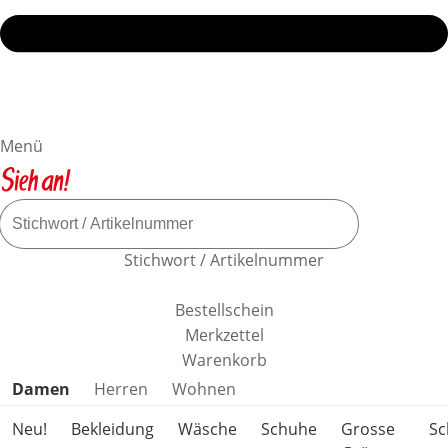
Menü
Stichwort / Artikelnummer
Bestellschein
Merkzettel
Warenkorb
Produktkategorien überspringen
Damen
Herren
Wohnen
Neu!
Bekleidung
Wäsche
Schuhe
Grosse
S