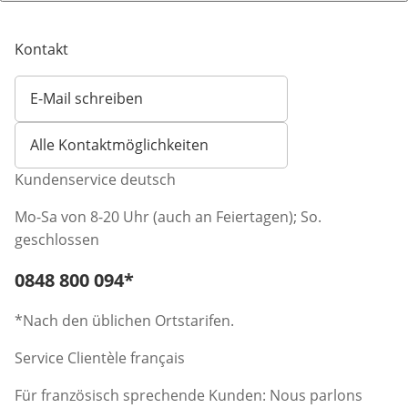
Kontakt
E-Mail schreiben
Öffnet E-Mail-Client
Alle Kontaktmöglichkeiten
Kundenservice deutsch
Mo-Sa von 8-20 Uhr (auch an Feiertagen); So.
geschlossen
Telefonnummer:
0848 800 094
*
Öffnet Telefon-Client
*Nach den üblichen Ortstarifen.
Service Clientèle français
Für französisch sprechende Kunden: Nous parlons