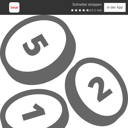
Schneller shoppen
in der App
(13.2 tsd)
Zum Hauptinhalt springen