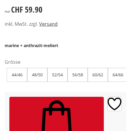
CHF 59.90
CHF 59.90
nur
inkl. MwSt. zzgl.
Versand
marine + anthrazit-meliert
Grösse
44/46
48/50
52/54
56/58
60/62
64/66