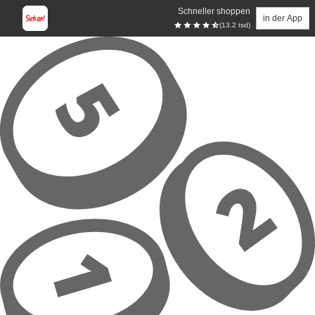
Schneller shoppen
in der App
(13.2 tsd)
Zum Hauptinhalt springen