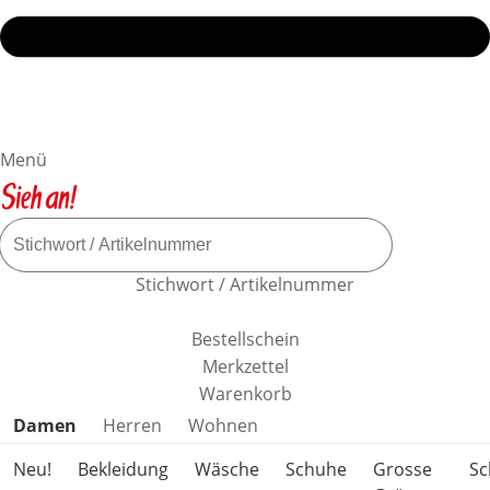
Menü
Stichwort / Artikelnummer
Bestellschein
Merkzettel
Warenkorb
Produktkategorien überspringen
Damen
Herren
Wohnen
Neu!
Bekleidung
Wäsche
Schuhe
Grosse
S