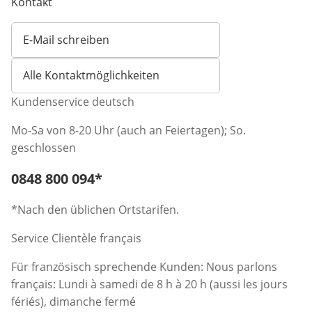
Kontakt
E-Mail schreiben
Öffnet E-Mail-Client
Alle Kontaktmöglichkeiten
Kundenservice deutsch
Mo-Sa von 8-20 Uhr (auch an Feiertagen); So.
geschlossen
Telefonnummer:
0848 800 094
*
Öffnet Telefon-Client
*Nach den üblichen Ortstarifen.
Service Clientèle français
Für französisch sprechende Kunden: Nous parlons
français: Lundi à samedi de 8 h à 20 h (aussi les jours
fériés), dimanche fermé