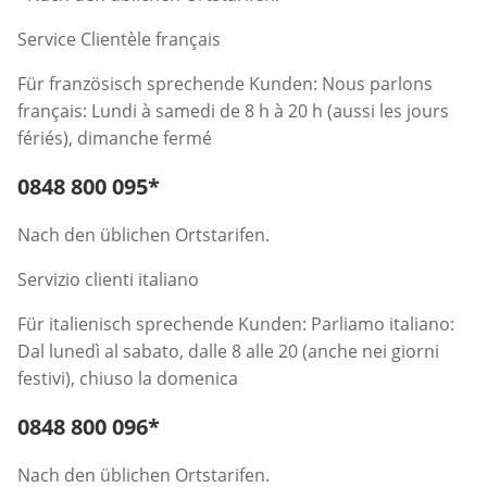
Service Clientèle français
Für französisch sprechende Kunden: Nous parlons
français: Lundi à samedi de 8 h à 20 h (aussi les jours
fériés), dimanche fermé
Telefonnummer:
0848 800 095
*
Öffnet Telefon-Client
Nach den üblichen Ortstarifen.
Servizio clienti italiano
Für italienisch sprechende Kunden: Parliamo italiano:
Dal lunedì al sabato, dalle 8 alle 20 (anche nei giorni
festivi), chiuso la domenica
Telefonnummer:
0848 800 096
*
Öffnet Telefon-Client
Nach den üblichen Ortstarifen.