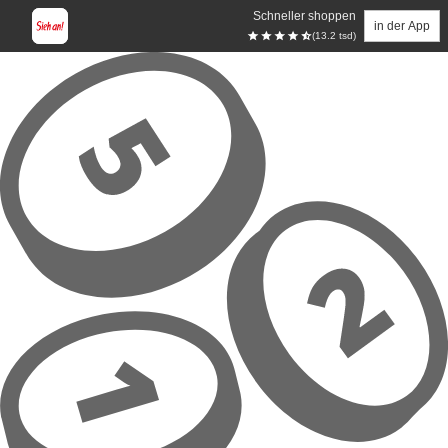
Schneller shoppen
in der App
(13.2 tsd)
Zum Hauptinhalt springen