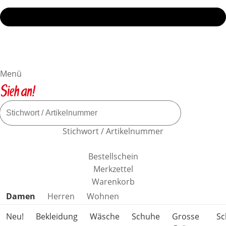
Menü
Stichwort / Artikelnummer
Bestellschein
Merkzettel
Warenkorb
Produktkategorien überspringen
Damen
Herren
Wohnen
Neu!
Bekleidung
Wäsche
Schuhe
Grosse
S