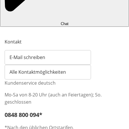
Chat
Kontakt
E-Mail schreiben
Öffnet E-Mail-Client
Alle Kontaktmöglichkeiten
Kundenservice deutsch
Mo-Sa von 8-20 Uhr (auch an Feiertagen); So.
geschlossen
Telefonnummer:
0848 800 094
*
Öffnet Telefon-Client
*Nach den üblichen Ortstarifen.