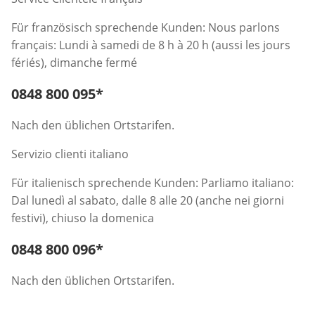
Für französisch sprechende Kunden: Nous parlons
français: Lundi à samedi de 8 h à 20 h (aussi les jours
fériés), dimanche fermé
Telefonnummer:
0848 800 095
*
Öffnet Telefon-Client
Nach den üblichen Ortstarifen.
Servizio clienti italiano
Für italienisch sprechende Kunden: Parliamo italiano:
Dal lunedì al sabato, dalle 8 alle 20 (anche nei giorni
festivi), chiuso la domenica
Telefonnummer:
0848 800 096
*
Öffnet Telefon-Client
Nach den üblichen Ortstarifen.