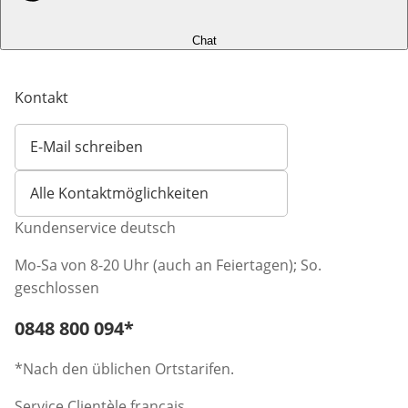
Chat
Kontakt
E-Mail schreiben
Öffnet E-Mail-Client
Alle Kontaktmöglichkeiten
Kundenservice deutsch
Mo-Sa von 8-20 Uhr (auch an Feiertagen); So.
geschlossen
Telefonnummer:
0848 800 094
*
Öffnet Telefon-Client
*Nach den üblichen Ortstarifen.
Service Clientèle français