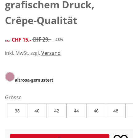
grafischem Druck,
Crêpe-Qualität
reduzierter Preis CHF 15.-, vorheriger Preis: CHF 29.-
CHF 29.-
CHF 15.-
– 48%
nur
inkl. MwSt. zzgl.
Versand
altrosa-gemustert
Grösse
38
40
42
44
46
48
50