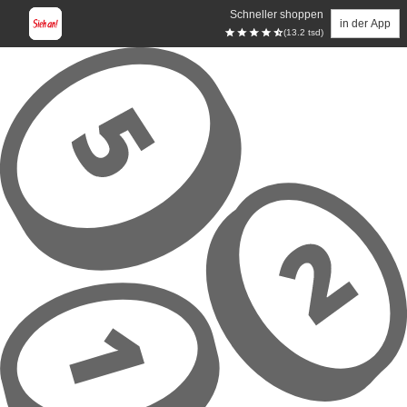
Schneller shoppen
in der App
(13.2 tsd)
Zum Hauptinhalt springen