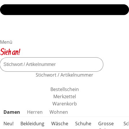
Menü
Stichwort / Artikelnummer
Bestellschein
Merkzettel
Warenkorb
Produktkategorien überspringen
Damen
Herren
Wohnen
Neu!
Bekleidung
Wäsche
Schuhe
Grosse
S