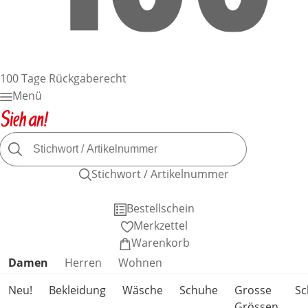
100 Tage Rückgaberecht
Menü
Stichwort / Artikelnummer
Bestellschein
Merkzettel
Warenkorb
Produktkategorien überspringen
Damen
Herren
Wohnen
Neu!
Bekleidung
Wäsche
Schuhe
Grosse
S
Grössen