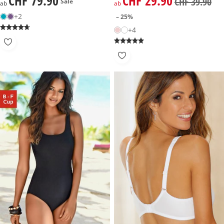
CHF 79.90
CHF 29.90
CHF 39.90
Sale
ab
ab
+2
– 25%
+4