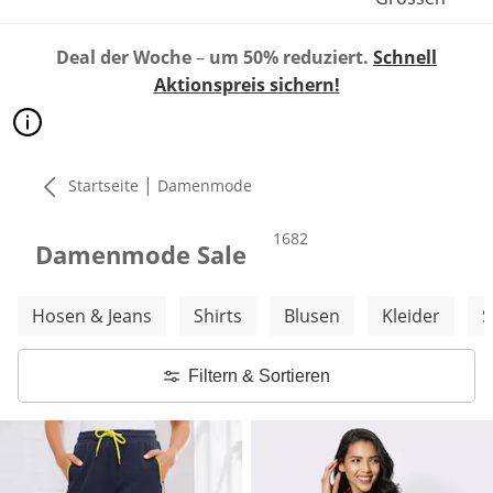
Deal der Woche
–
um 50% reduziert.
Schnell
Aktionspreis sichern!
|
Startseite
Damenmode
Produkte
1682
Damenmode Sale
Weitere Kategorien überspringen
Hosen & Jeans
Shirts
Blusen
Kleider
S
Filtern & Sortieren