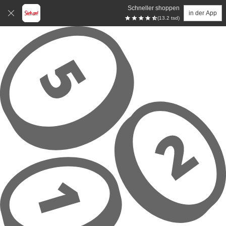
Schneller shoppen
in der App
(13.2 tsd)
Zum Hauptinhalt springen