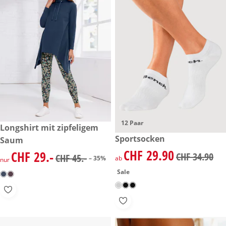
12 Paar
reduzierter Preis CHF 29.-, vorheriger Preis: CHF 45.-
Longshirt mit zipfeligem
-35%
reduzierter Preis CHF 29.90, 
Sportsocken
Saum
Sale
CHF 29.90
reduzierter Preis CHF 29.90, 
CHF 29.-
reduzierter Preis CHF 29.-, vorheriger Preis: CHF 45.-
CHF 34.90
CHF 45.-
ab
– 35%
nur
Sale