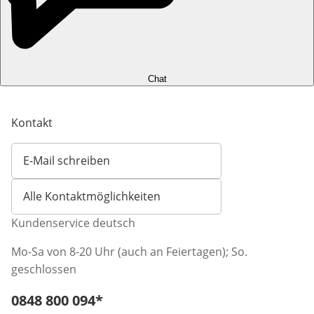
Chat
Kontakt
E-Mail schreiben
Öffnet E-Mail-Client
Alle Kontaktmöglichkeiten
Kundenservice deutsch
Mo-Sa von 8-20 Uhr (auch an Feiertagen); So.
geschlossen
Telefonnummer:
0848 800 094
*
Öffnet Telefon-Client