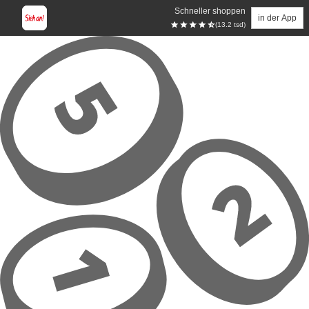
Schneller shoppen
in der App
(13.2 tsd)
Zum Hauptinhalt springen