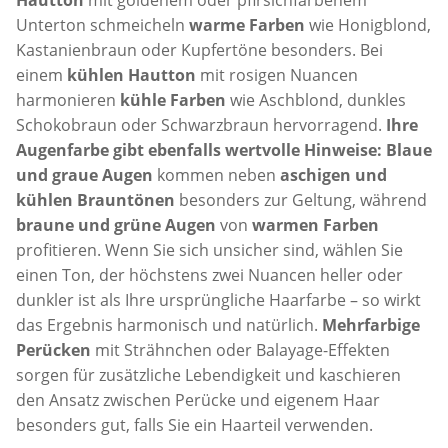
Hautton
mit goldenem oder pfirsichfarbenem
Unterton schmeicheln
warme Farben
wie Honigblond,
Kastanienbraun oder Kupfertöne besonders. Bei
einem
kühlen Hautton
mit rosigen Nuancen
harmonieren
kühle Farben
wie Aschblond, dunkles
Schokobraun oder Schwarzbraun hervorragend.
Ihre
Augenfarbe gibt ebenfalls wertvolle Hinweise: Blaue
und graue Augen
kommen neben
aschigen und
kühlen Brauntönen
besonders zur Geltung, während
braune und grüne Augen
von
warmen Farben
profitieren. Wenn Sie sich unsicher sind, wählen Sie
einen Ton, der höchstens zwei Nuancen heller oder
dunkler ist als Ihre ursprüngliche Haarfarbe – so wirkt
das Ergebnis harmonisch und natürlich.
Mehrfarbige
Perücken
mit Strähnchen oder Balayage-Effekten
sorgen für zusätzliche Lebendigkeit und kaschieren
den Ansatz zwischen Perücke und eigenem Haar
besonders gut, falls Sie ein Haarteil verwenden.