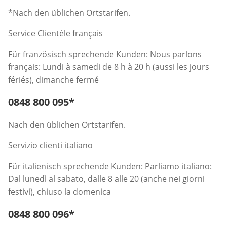
*Nach den üblichen Ortstarifen.
Service Clientèle français
Für französisch sprechende Kunden: Nous parlons
français: Lundi à samedi de 8 h à 20 h (aussi les jours
fériés), dimanche fermé
Telefonnummer:
0848 800 095
*
Öffnet Telefon-Client
Nach den üblichen Ortstarifen.
Servizio clienti italiano
Für italienisch sprechende Kunden: Parliamo italiano:
Dal lunedì al sabato, dalle 8 alle 20 (anche nei giorni
festivi), chiuso la domenica
Telefonnummer:
0848 800 096
*
Öffnet Telefon-Client