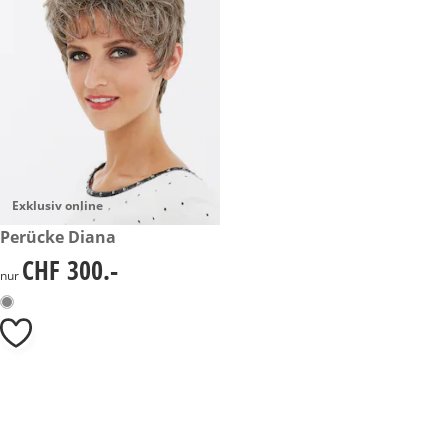
Exklusiv online
CHF 300.-
Perücke Diana
CHF 300.-
CHF 300.-
nur
Kategorie-Empfehlungen überspringen