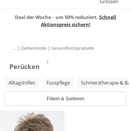
Grössen
Deal der Woche
–
um 50% reduziert.
Schnell
Aktionspreis sichern!
|
|
...
Damenmode
Gesundheitsprodukte
Produkte
1
Perücken
Weitere Kategorien überspringen
Alltagshilfen
Fusspflege
Schmerztherapie & B
Filtern & Sortieren