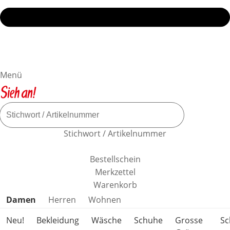
Menü
Stichwort / Artikelnummer
Bestellschein
Merkzettel
Warenkorb
Produktkategorien überspringen
Damen
Herren
Wohnen
Neu!
Bekleidung
Wäsche
Schuhe
Grosse
S