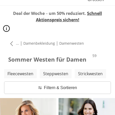
Deal der Woche
–
um 50% reduziert.
Schnell
Aktionspreis sichern!
|
|
...
Damenbekleidung
Damenwesten
Produkte
59
Sommer Westen für Damen
Weitere Kategorien überspringen
Fleecewesten
Steppwesten
Strickwesten
Filtern & Sortieren