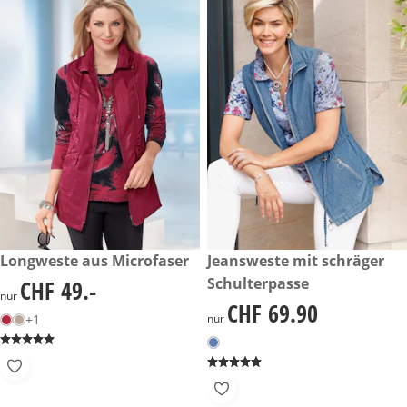
CHF 49.-
Longweste aus Microfaser
CHF 69.90
Jeansweste mit schräger
Schulterpasse
CHF 49.-
CHF 49.-
nur
CHF 69.90
CHF 69.90
+1
nur