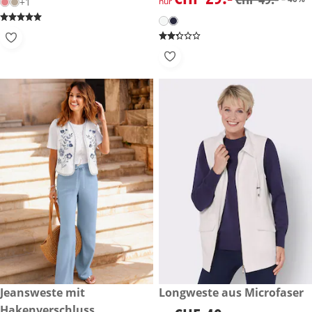
+1
nur
CHF 79.90
Jeansweste mit
CHF 49.-
Longweste aus Microfaser
Hakenverschluss