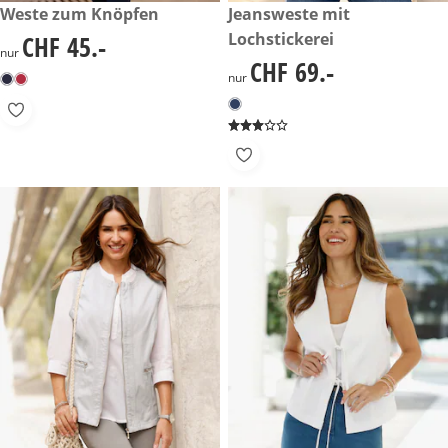
CHF 45.-
Weste zum Knöpfen
CHF 69.-
Jeansweste mit
Lochstickerei
CHF 45.-
CHF 45.-
nur
CHF 69.-
CHF 69.-
nur