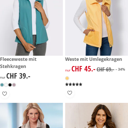
CHF 39.-
Fleeceweste mit
reduzierter Preis CHF 45.-, vo
Weste mit Umlegekragen
-34%
Stehkragen
CHF 45.-
reduzierter Preis CHF 45.-, vo
CHF 69.-
– 34%
nur
CHF 39.-
CHF 39.-
nur