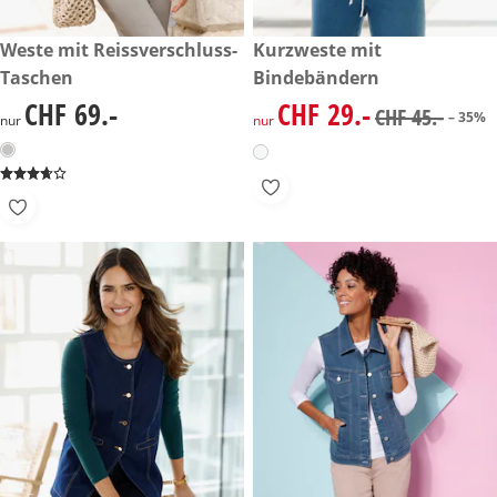
CHF 69.-
Weste mit Reissverschluss-
reduzierter Preis CHF 29.-, vo
Kurzweste mit
-35%
Taschen
Bindebändern
CHF 69.-
CHF 29.-
CHF 69.-
reduzierter Preis CHF 29.-, vo
CHF 45.-
– 35%
nur
nur