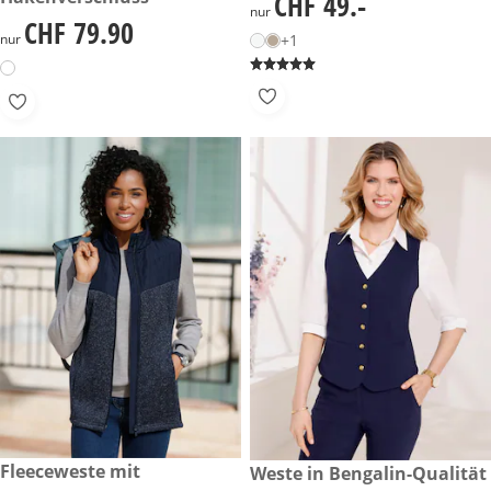
CHF 49.-
CHF 49.-
nur
CHF 79.90
CHF 79.90
nur
+1
CHF 69.-
Fleeceweste mit
reduzierter Preis CHF 35.-, vo
Weste in Bengalin-Qualität
-40%