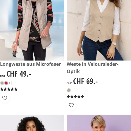
CHF 49.-
Longweste aus Microfaser
CHF 69.-
Weste in Veloursleder-
Optik
CHF 49.-
CHF 49.-
nur
CHF 69.-
CHF 69.-
+1
nur