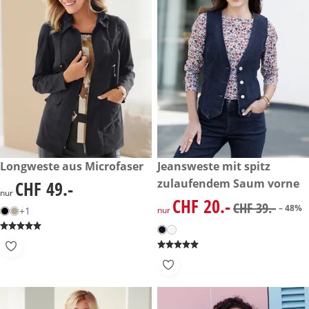
CHF 49.-
Longweste aus Microfaser
reduzierter Preis CHF 20.-, vo
Jeansweste mit spitz
-48%
zulaufendem Saum vorne
CHF 49.-
CHF 49.-
nur
CHF 20.-
reduzierter Preis CHF 20.-, vo
CHF 39.-
– 48%
+1
nur