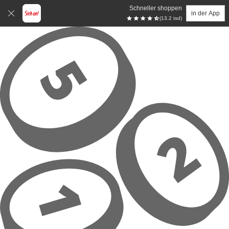
Schneller shoppen
in der App
(13.2 tsd)
Zum Hauptinhalt springen