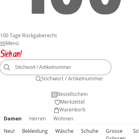
100 Tage Rückgaberecht
Menü
Stichwort / Artikelnummer
Bestellschein
Merkzettel
Warenkorb
Produktkategorien überspringen
Damen
Herren
Wohnen
Neu!
Bekleidung
Wäsche
Schuhe
Grosse
S
Grössen