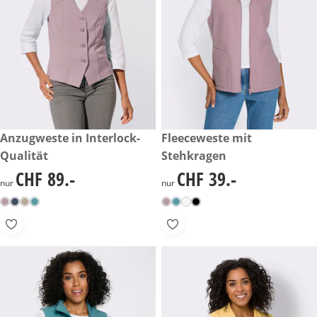
CHF 89.-
Anzugweste in Interlock-
CHF 39.-
Fleeceweste mit
Qualität
Stehkragen
CHF 89.-
CHF 39.-
CHF 89.-
CHF 39.-
nur
nur