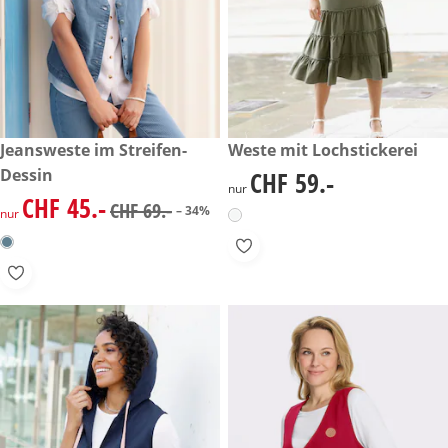
reduzierter Preis CHF 45.-, vorheriger Preis: CHF 69.-
Jeansweste im Streifen-
CHF 59.-
Weste mit Lochstickerei
-34%
Dessin
CHF 59.-
CHF 59.-
nur
CHF 45.-
reduzierter Preis CHF 45.-, vorheriger Preis: CHF 69.-
CHF 69.-
– 34%
nur