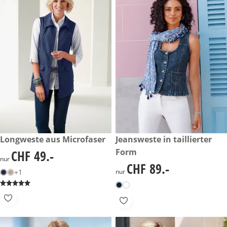
CHF 49.-
Longweste aus Microfaser
CHF 89.-
Jeansweste in taillierter
Form
CHF 49.-
CHF 49.-
nur
CHF 89.-
CHF 89.-
+1
nur