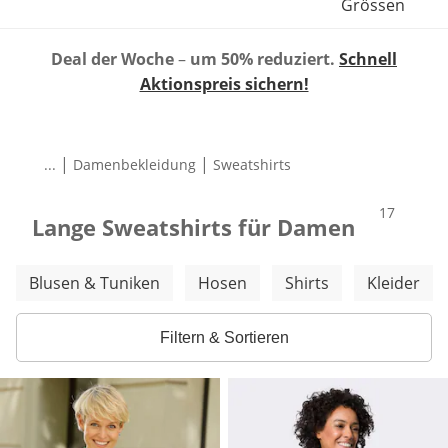
Grössen
Deal der Woche
–
um 50% reduziert.
Schnell
Aktionspreis sichern!
|
|
...
Damenbekleidung
Sweatshirts
Produkte
17
Lange Sweatshirts für Damen
Weitere Kategorien überspringen
Blusen & Tuniken
Hosen
Shirts
Kleider
Filtern & Sortieren