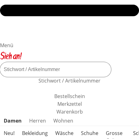
Menü
Stichwort / Artikelnummer
Bestellschein
Merkzettel
Warenkorb
Produktkategorien überspringen
Damen
Herren
Wohnen
Neu!
Bekleidung
Wäsche
Schuhe
Grosse
S