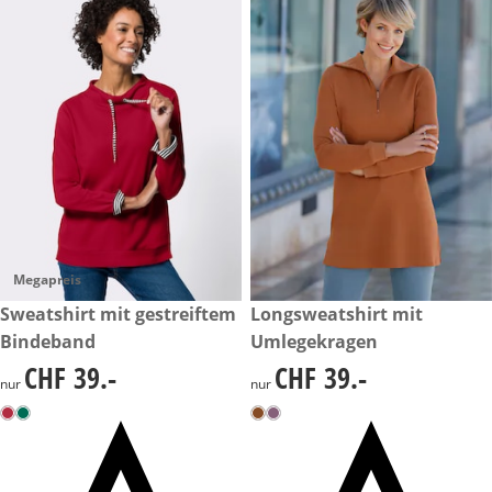
Megapreis
CHF 39.-
Sweatshirt mit gestreiftem
CHF 39.-
Longsweatshirt mit
Bindeband
Umlegekragen
CHF 39.-
CHF 39.-
CHF 39.-
CHF 39.-
nur
nur