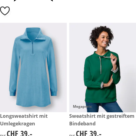
Megapreis
CHF 39.-
Longsweatshirt mit
CHF 39.-
Sweatshirt mit gestreiftem
Umlegekragen
Bindeband
CHF 39.-
CHF 39.-
CHF 39.-
CHF 39.-
nur
nur