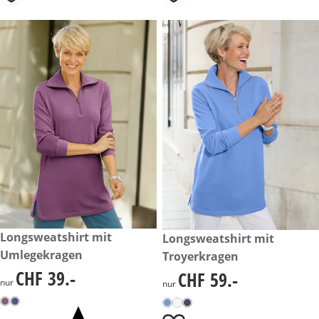
CHF 39.-
Longsweatshirt mit
CHF 59.-
Longsweatshirt mit
Umlegekragen
Troyerkragen
CHF 39.-
CHF 59.-
CHF 39.-
CHF 59.-
nur
nur