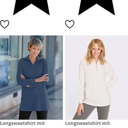
CHF 39.-
Longsweatshirt mit
CHF 59.-
Longsweatshirt mit