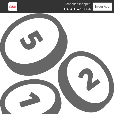
Schneller shoppen
in der App
(13.2 tsd)
Zum Hauptinhalt springen