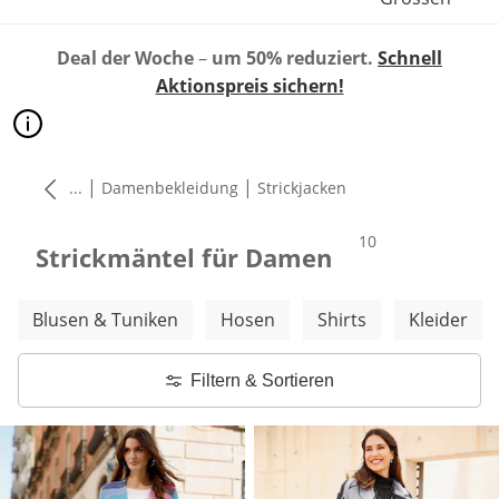
Deal der Woche
–
um 50% reduziert.
Schnell
Aktionspreis sichern!
|
|
...
Damenbekleidung
Strickjacken
Produkte
10
Strickmäntel für Damen
Weitere Kategorien überspringen
Blusen & Tuniken
Hosen
Shirts
Kleider
Filtern & Sortieren