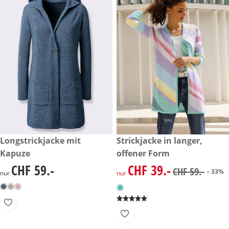
CHF 59.-
Longstrickjacke mit
reduzierter Preis CHF 39.-, vo
Strickjacke in langer,
-33%
Kapuze
offener Form
CHF 59.-
CHF 39.-
CHF 59.-
reduzierter Preis CHF 39.-, vo
CHF 59.-
– 33%
nur
nur