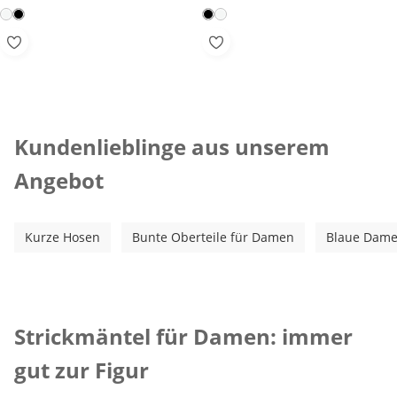
Kategorie-Empfehlungen überspringen
Kundenlieblinge aus unserem
Angebot
Kurze Hosen
Bunte Oberteile für Damen
Blaue Dame
Inspirationstext überspringen
Strickmäntel für Damen: immer
gut zur Figur