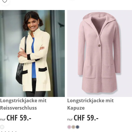
CHF 59.-
Longstrickjacke mit
CHF 59.-
Longstrickjacke mit
Reissverschluss
Kapuze
CHF 59.-
CHF 59.-
CHF 59.-
CHF 59.-
nur
nur