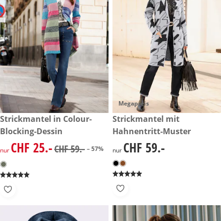
Megapreis
reduzierter Preis CHF 25.-, vorheriger Preis: CHF 59.-
Strickmantel in Colour-
CHF 59.-
Strickmantel mit
-57%
Blocking-Dessin
Hahnentritt-Muster
CHF 25.-
CHF 59.-
reduzierter Preis CHF 25.-, vorheriger Preis: CHF 59.-
CHF 59.-
CHF 59.-
– 57%
nur
nur