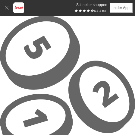
Schneller shoppen
in der App
(13.2 tsd)
Zum Hauptinhalt springen