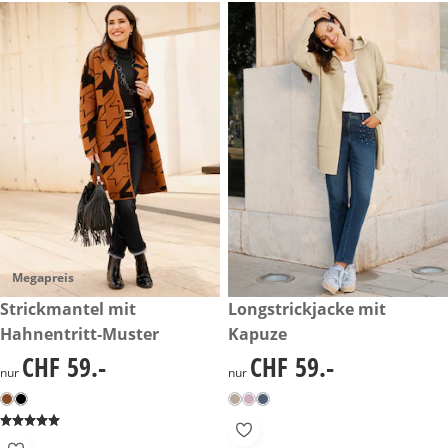
Megapreis
CHF 59.-
Strickmantel mit
CHF 59.-
Longstrickjacke mit
Hahnentritt-Muster
Kapuze
CHF 59.-
CHF 59.-
CHF 59.-
CHF 59.-
nur
nur