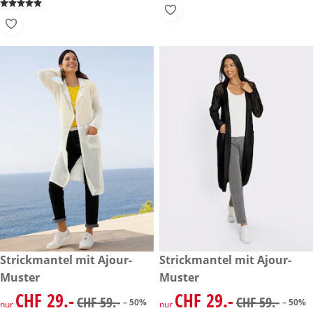
reduzierter Preis CHF 29.-, vorheriger Preis: CHF 59.-
Strickmantel mit Ajour-
reduzierter Preis CHF 29.-, vo
Strickmantel mit Ajour-
-50%
-50%
Muster
Muster
CHF 29.-
CHF 29.-
reduzierter Preis CHF 29.-, vorheriger Preis: CHF 59.-
reduzierter Preis CHF 29.-, vo
CHF 59.-
CHF 59.-
– 50%
– 50%
nur
nur