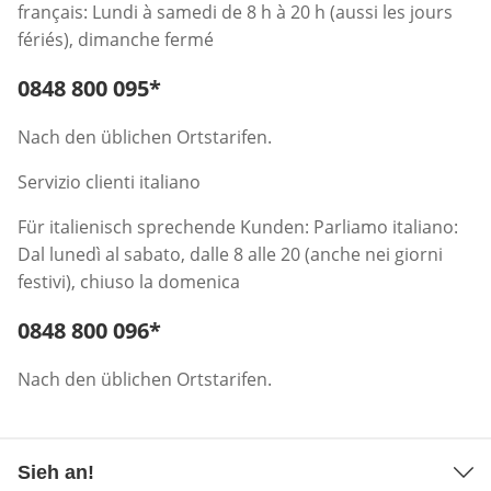
français: Lundi à samedi de 8 h à 20 h (aussi les jours
fériés), dimanche fermé
Telefonnummer:
0848 800 095
*
Öffnet Telefon-Client
Nach den üblichen Ortstarifen.
Servizio clienti italiano
Für italienisch sprechende Kunden: Parliamo italiano:
Dal lunedì al sabato, dalle 8 alle 20 (anche nei giorni
festivi), chiuso la domenica
Telefonnummer:
0848 800 096
*
Öffnet Telefon-Client
Nach den üblichen Ortstarifen.
Sieh an!