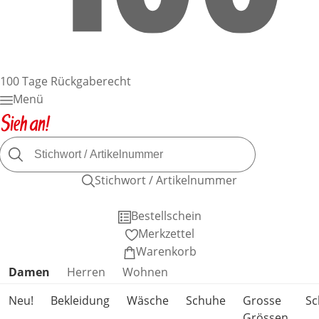
100 Tage Rückgaberecht
Menü
Stichwort / Artikelnummer
Bestellschein
Merkzettel
Warenkorb
Produktkategorien überspringen
Damen
Herren
Wohnen
Neu!
Bekleidung
Wäsche
Schuhe
Grosse
S
Grössen