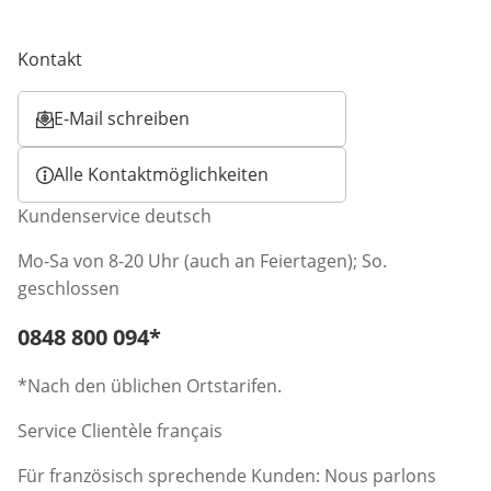
Kontakt
E-Mail schreiben
Öffnet E-Mail-Client
Alle Kontaktmöglichkeiten
Kundenservice deutsch
Mo-Sa von 8-20 Uhr (auch an Feiertagen); So.
geschlossen
Telefonnummer:
0848 800 094
*
Öffnet Telefon-Client
*Nach den üblichen Ortstarifen.
Service Clientèle français
Für französisch sprechende Kunden: Nous parlons