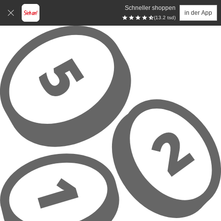
Schneller shoppen
in der App
(13.2 tsd)
Zum Hauptinhalt springen