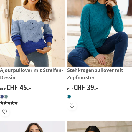
CHF 45.-
Ajourpullover mit Streifen-
CHF 39.-
Stehkragenpullover mit
Dessin
Zopfmuster
CHF 45.-
CHF 39.-
CHF 45.-
CHF 39.-
nur
nur