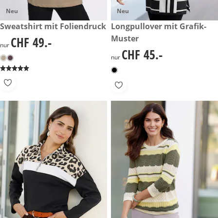
Neu
Neu
CHF 49.-
Sweatshirt mit Foliendruck
CHF 45.-
Longpullover mit Grafik-
Muster
CHF 49.-
CHF 49.-
nur
CHF 45.-
CHF 45.-
nur