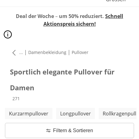
Deal der Woche
–
um 50% reduziert.
Schnell
Aktionspreis sichern!
|
|
...
Damenbekleidung
Pullover
Sportlich elegante Pullover für
Damen
Produkte
271
Weitere Kategorien überspringen
Kurzarmpullover
Longpullover
Rollkragenpull
Filtern & Sortieren