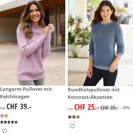
CHF 39.-
Langarm-Pullover mit
reduzierter Preis CHF 25.-, vo
Rundhalspullover mit
-35%
Kelchkragen
Kontrast-Akzenten
CHF 39.-
CHF 25.-
CHF 39.-
reduzierter Preis CHF 25.-, vo
CHF 39.-
– 35%
nur
nur