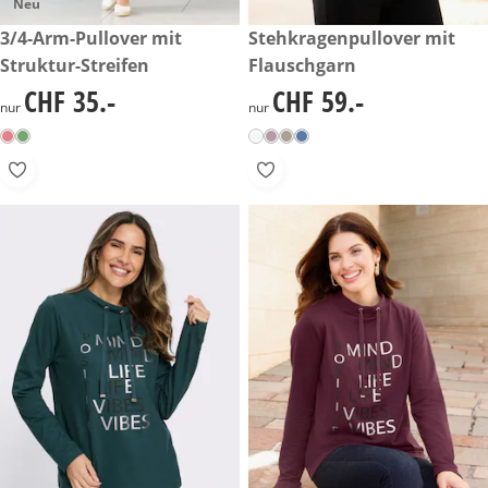
Neu
CHF 35.-
3/4-Arm-Pullover mit
CHF 59.-
Stehkragenpullover mit
Struktur-Streifen
Flauschgarn
CHF 35.-
CHF 59.-
CHF 35.-
CHF 59.-
nur
nur