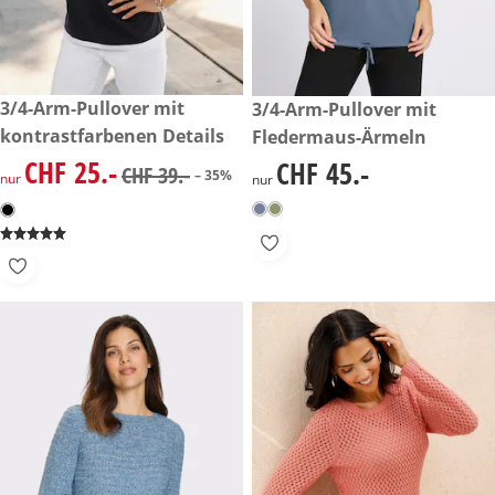
reduzierter Preis CHF 25.-, vorheriger Preis: CHF 39.-
3/4-Arm-Pullover mit
CHF 45.-
3/4-Arm-Pullover mit
-35%
kontrastfarbenen Details
Fledermaus-Ärmeln
CHF 25.-
CHF 45.-
reduzierter Preis CHF 25.-, vorheriger Preis: CHF 39.-
CHF 45.-
CHF 39.-
– 35%
nur
nur