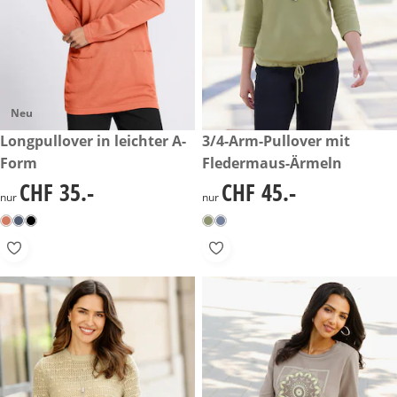
Neu
CHF 35.-
Longpullover in leichter A-
CHF 45.-
3/4-Arm-Pullover mit
Form
Fledermaus-Ärmeln
CHF 35.-
CHF 45.-
CHF 35.-
CHF 45.-
nur
nur