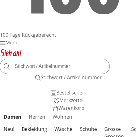
100 Tage Rückgaberecht
Menü
Stichwort / Artikelnummer
Bestellschein
Merkzettel
Warenkorb
Produktkategorien überspringen
Damen
Herren
Wohnen
Neu!
Bekleidung
Wäsche
Schuhe
Grosse
S
Grössen