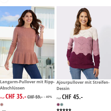
reduzierter Preis CHF 35.-, vorheriger Preis: CHF 59.-
Langarm-Pullover mit Ripp-
CHF 45.-
Ajourpullover mit Streifen-
-40%
Abschlüssen
Dessin
CHF 35.-
CHF 45.-
reduzierter Preis CHF 35.-, vorheriger Preis: CHF 59.-
CHF 45.-
CHF 59.-
– 40%
nur
nur