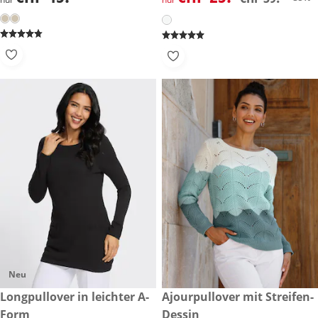
Neu
CHF 35.-
Longpullover in leichter A-
CHF 45.-
Ajourpullover mit Streifen-
Form
Dessin