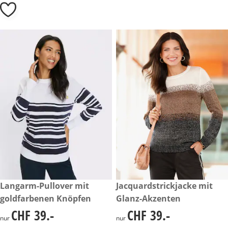
CHF 39.-
Langarm-Pullover mit
CHF 39.-
Jacquardstrickjacke mit
goldfarbenen Knöpfen
Glanz-Akzenten
CHF 39.-
CHF 39.-
CHF 39.-
CHF 39.-
nur
nur