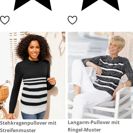
CHF 35.-
Langarm-Pullover mit
CHF 39.-
Stehkragenpullover mit
Ringel-Muster
Streifenmuster