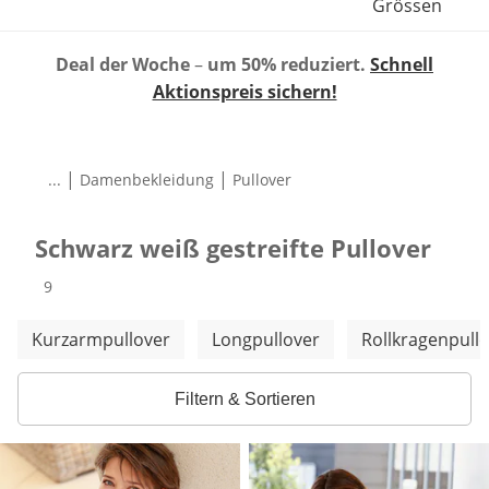
Grössen
Deal der Woche
–
um 50% reduziert.
Schnell
Aktionspreis sichern!
|
|
...
Damenbekleidung
Pullover
Schwarz weiß gestreifte Pullover
Produkte
9
Weitere Kategorien überspringen
Kurzarmpullover
Longpullover
Rollkragenpull
Filtern & Sortieren