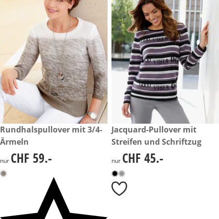
CHF 59.-
Rundhalspullover mit 3/4-
CHF 45.-
Jacquard-Pullover mit
Ärmeln
Streifen und Schriftzug
CHF 59.-
CHF 45.-
CHF 59.-
CHF 45.-
nur
nur