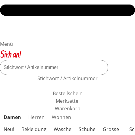
Menü
Stichwort / Artikelnummer
Bestellschein
Merkzettel
Warenkorb
Produktkategorien überspringen
Damen
Herren
Wohnen
Neu!
Bekleidung
Wäsche
Schuhe
Grosse
S