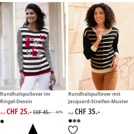
reduzierter Preis CHF 25.-, vorheriger Preis: CHF 45.-
Rundhalspullover im
CHF 35.-
Rundhalspullover mit
-44%
Ringel-Dessin
Jacquard-Streifen-Muster
CHF 25.-
CHF 35.-
reduzierter Preis CHF 25.-, vorheriger Preis: CHF 45.-
CHF 35.-
CHF 45.-
– 44%
nur
nur