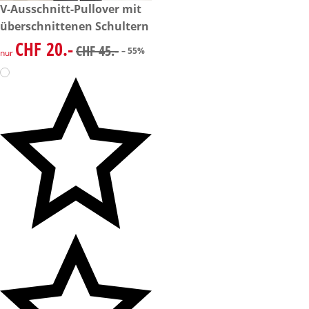
reduzierter Preis CHF 20.-, vorheriger Preis: CHF 45.-
V-Ausschnitt-Pullover mit
-55%
überschnittenen Schultern
CHF 20.-
reduzierter Preis CHF 20.-, vorheriger Preis: CHF 45.-
CHF 45.-
– 55%
nur