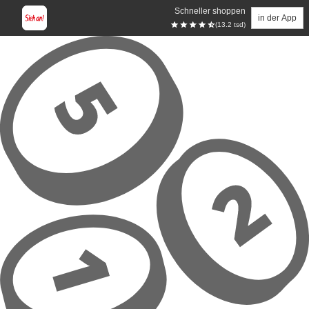
Schneller shoppen
in der App
(13.2 tsd)
Zum Hauptinhalt springen