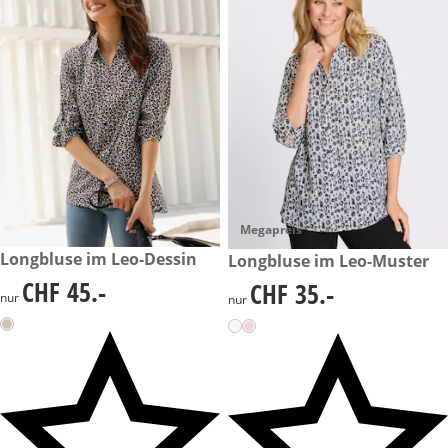
Megapreis
CHF 45.-
Longbluse im Leo-Dessin
CHF 35.-
Longbluse im Leo-Muster
CHF 45.-
CHF 35.-
CHF 45.-
CHF 35.-
nur
nur