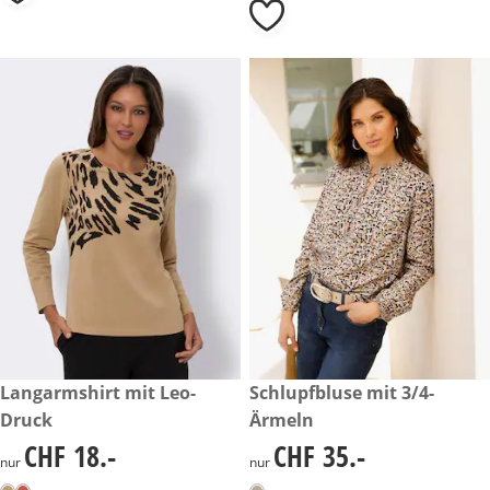
CHF 18.-
Langarmshirt mit Leo-
CHF 35.-
Schlupfbluse mit 3/4-
Druck
Ärmeln
CHF 18.-
CHF 35.-
CHF 18.-
CHF 35.-
nur
nur