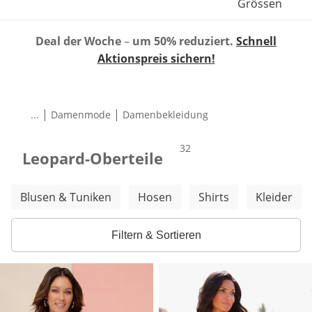
Grössen
Deal der Woche
–
um 50% reduziert.
Schnell
Aktionspreis sichern!
|
|
...
Damenmode
Damenbekleidung
Produkte
32
Leopard-Oberteile
Weitere Kategorien überspringen
Blusen & Tuniken
Hosen
Shirts
Kleider
Filtern & Sortieren