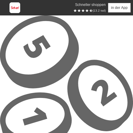
Schneller shoppen
in der App
(13.2 tsd)
Zum Hauptinhalt springen