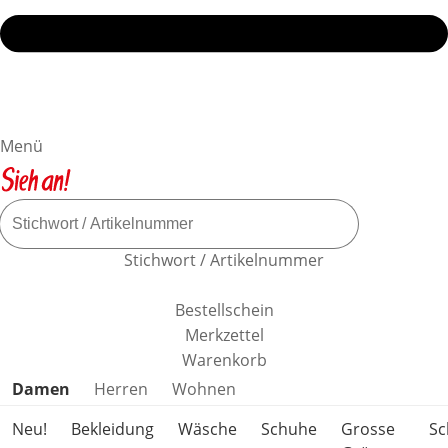
Menü
Stichwort / Artikelnummer
Bestellschein
Merkzettel
Warenkorb
Produktkategorien überspringen
Damen
Herren
Wohnen
Neu!
Bekleidung
Wäsche
Schuhe
Grosse
S