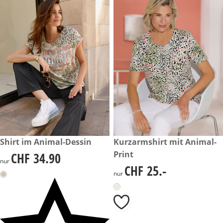
CHF 34.90
Shirt im Animal-Dessin
CHF 25.-
Kurzarmshirt mit Animal-
Print
CHF 34.90
CHF 34.90
nur
CHF 25.-
CHF 25.-
nur