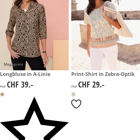
Megapreis
CHF 39.-
Longbluse in A-Linie
CHF 29.-
Print-Shirt in Zebra-Optik
CHF 39.-
CHF 29.-
CHF 39.-
CHF 29.-
nur
nur