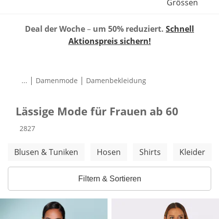
Grössen
Deal der Woche
–
um 50% reduziert.
Schnell
Aktionspreis sichern!
|
|
...
Damenmode
Damenbekleidung
Lässige Mode für Frauen ab 60
Produkte
2827
Weitere Kategorien überspringen
Blusen & Tuniken
Hosen
Shirts
Kleider
Filtern & Sortieren