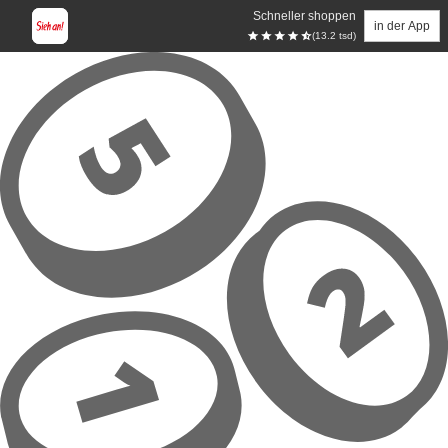
Schneller shoppen
in der App
(13.2 tsd)
Zum Hauptinhalt springen