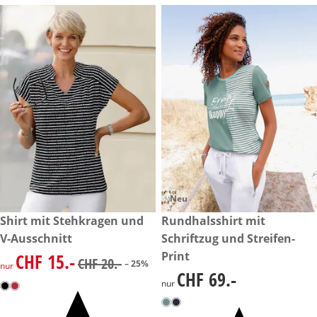
Neu
reduzierter Preis CHF 15.-, vorheriger Preis: CHF 20.-
Shirt mit Stehkragen und
CHF 69.-
Rundhalsshirt mit
-25%
V-Ausschnitt
Schriftzug und Streifen-
Print
CHF 15.-
reduzierter Preis CHF 15.-, vorheriger Preis: CHF 20.-
CHF 20.-
– 25%
nur
CHF 69.-
CHF 69.-
nur