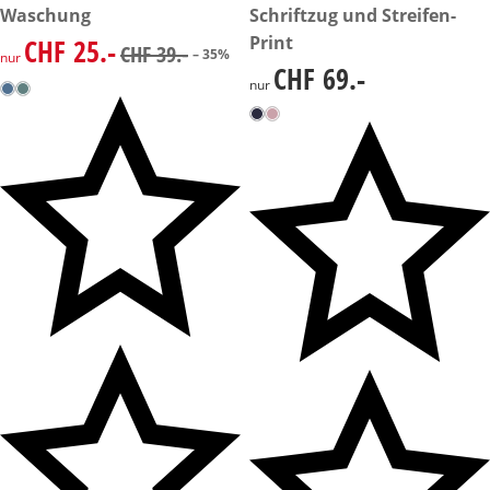
Waschung
Schriftzug und Streifen-
Print
CHF 25.-
reduzierter Preis CHF 25.-, vorheriger Preis: CHF 39.-
CHF 39.-
– 35%
nur
CHF 69.-
CHF 69.-
nur