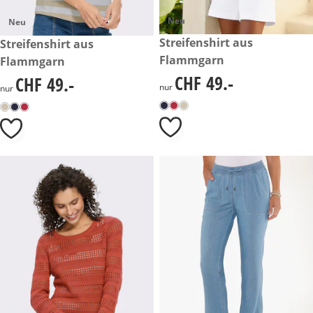
Neu
Neu
CHF 49.-
Streifenshirt aus
CHF 49.-
Streifenshirt aus
Flammgarn
Flammgarn
CHF 49.-
CHF 49.-
CHF 49.-
CHF 49.-
nur
nur