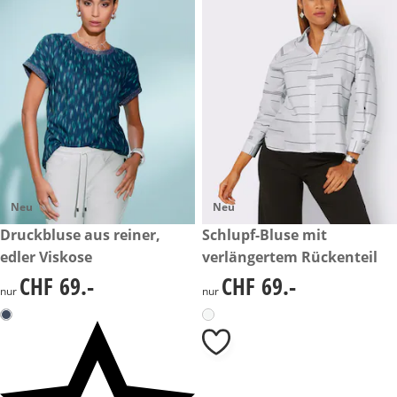
Neu
Neu
CHF 69.-
Druckbluse aus reiner,
CHF 69.-
Schlupf-Bluse mit
edler Viskose
verlängertem Rückenteil
CHF 69.-
CHF 69.-
CHF 69.-
CHF 69.-
nur
nur