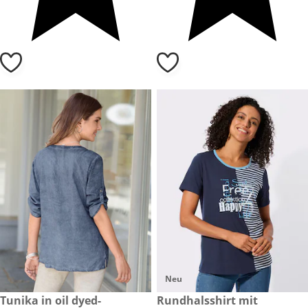
Neu
reduzierter Preis CHF 25.-, vorheriger Preis: CHF 39.-
Tunika in oil dyed-
CHF 69.-
Rundhalsshirt mit
-35%