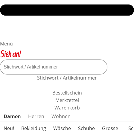
Menü
Stichwort / Artikelnummer
Bestellschein
Merkzettel
Warenkorb
Produktkategorien überspringen
Damen
Herren
Wohnen
Neu!
Bekleidung
Wäsche
Schuhe
Grosse
S