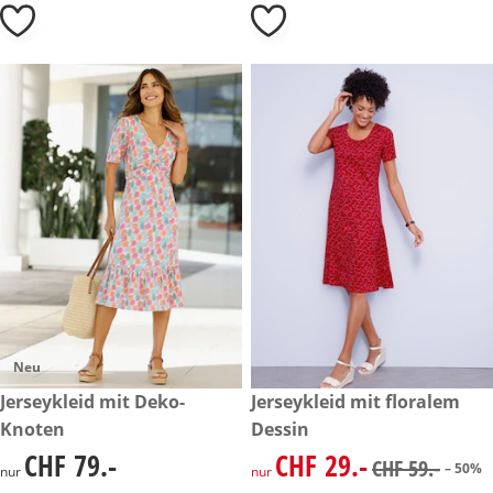
Neu
CHF 79.-
Jerseykleid mit Deko-
reduzierter Preis CHF 29.-, vo
Jerseykleid mit floralem
-50%
Knoten
Dessin
CHF 79.-
CHF 29.-
CHF 79.-
reduzierter Preis CHF 29.-, vo
CHF 59.-
– 50%
nur
nur