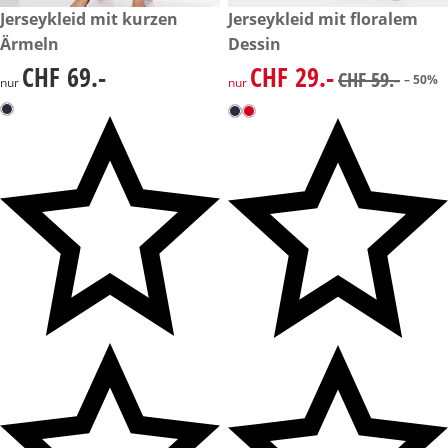
CHF 69.-
Jerseykleid mit kurzen
reduzierter Preis CHF 29.-, vo
Jerseykleid mit floralem
-50%
Ärmeln
Dessin
CHF 69.-
CHF 29.-
CHF 69.-
reduzierter Preis CHF 29.-, vo
CHF 59.-
– 50%
nur
nur