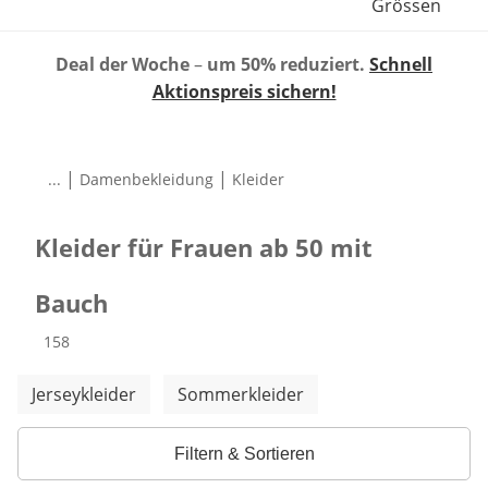
Grössen
Deal der Woche
–
um 50% reduziert.
Schnell
Aktionspreis sichern!
|
|
...
Damenbekleidung
Kleider
Kleider für Frauen ab 50 mit
Bauch
Produkte
158
Weitere Kategorien überspringen
Jerseykleider
Sommerkleider
Filtern & Sortieren