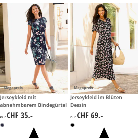
Megapreis
Megapreis
CHF 35.-
Jerseykleid mit
CHF 69.-
Jerseykleid im Blüten-
abnehmbarem Bindegürtel
Dessin
CHF 35.-
CHF 69.-
CHF 35.-
CHF 69.-
nur
nur