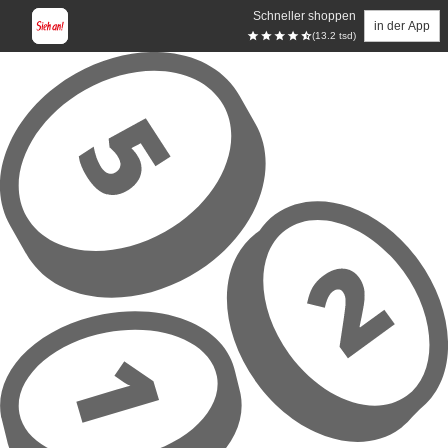
Schneller shoppen
in der App
(13.2 tsd)
Zum Hauptinhalt springen