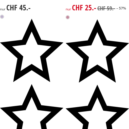
CHF 45.-
CHF 25.-
CHF 45.-
reduzierter Preis CHF 25.-, vo
CHF 59.-
– 57%
nur
nur