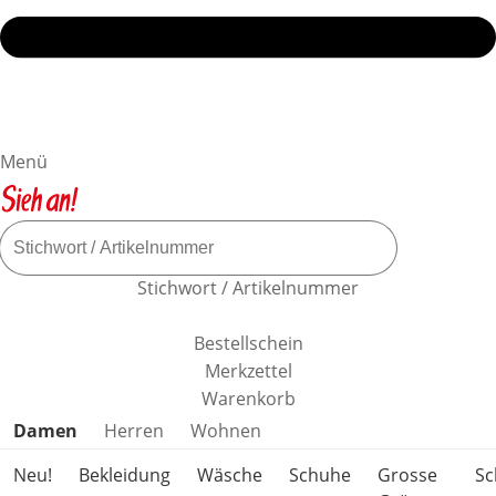
Menü
Stichwort / Artikelnummer
Bestellschein
Merkzettel
Warenkorb
Produktkategorien überspringen
Damen
Herren
Wohnen
Neu!
Bekleidung
Wäsche
Schuhe
Grosse
S