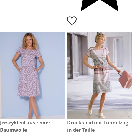
CHF 45.-
Jerseykleid aus reiner
reduzierter Preis CHF 25.-, vo
Druckkleid mit Tunnelzug
-57%
Baumwolle
in der Taille